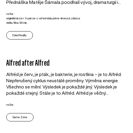
Přednáška Matěje Šámala poodhalí vývoj, dramaturgii i...
režie:
originální název: A pak se z vaření stala prime-timeová zábava
délka filmu: 90 min.
Doku.Reality
Alfred after Alfred
Alfréd je červ, je pták, je bakterie, je rostlina – je to Alfréd.
Nepřerušený cyklus neustálé proměny. Výměna energie.
Všechno se mění. Výsledek je pokaždé jiný. Výsledek je
pokaždé stejný. Stále je to Alfréd. Alfréd je věčný...
režie:
Game Zone