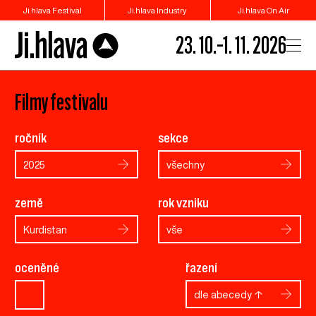
Ji.hlava Festival
Ji.hlava Industry
Ji.hlava On Air
23. 10.–1. 11. 2026
Filmy festivalu
ročník
sekce
2025
všechny
země
rok vzniku
Kurdistan
vše
oceněné
řazení
dle abecedy ↑