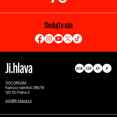
Sledujte nás
DOK
CDF
EP
IF
DOC.DREAM​
Karlovo náměstí 285/19
120 00 Praha 2
info@ji-hlava.cz