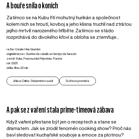
A bouře snila o koních
Zatímco se na Kubu řítí mohutný hurikán a společnost
kolem nich se hroutí, kovboj a jeho klisna truchlí nad ztrátou
jejího mrtvě narozeného hříběte. Zatímco se stádo
rozprchává do divokého křoví a obloha se ztemňuje...
režie: Coralie Hina Gourdon
originální název: Sueños de caballo en tiempo de huracán
země: Kuba, Francouzská Polynésie, Francie
rok: 2025
délka filmu: 22 min.
Ji.hlava Online, Studentstvo uvádí
Světová premiéra
A pak se z vaření stala prime-timeová zábava
Když vaření přestane být jen o receptech a stane se
dramatem. Jak se zrodil fenomén cooking show? Proč nás
baví sledovat kuchařské souboje a emoce za plotnou?