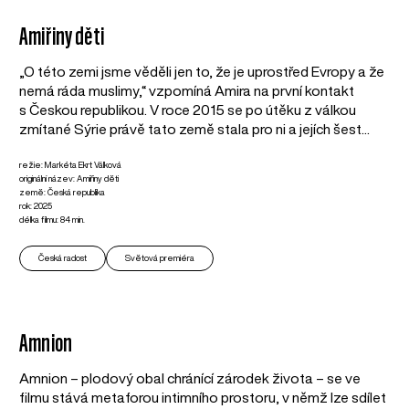
Amiřiny děti
„O této zemi jsme věděli jen to, že je uprostřed Evropy a že
nemá ráda muslimy,“ vzpomíná Amira na první kontakt
s Českou republikou. V roce 2015 se po útěku z válkou
zmítané Sýrie právě tato země stala pro ni a jejích šest...
režie: Markéta Ekrt Válková
originální název: Amiřiny děti
země: Česká republika
rok: 2025
délka filmu: 84 min.
Česká radost
Světová premiéra
Amnion
Amnion – plodový obal chránící zárodek života – se ve
filmu stává metaforou intimního prostoru, v němž lze sdílet