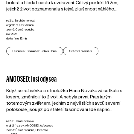
bolest a hledat cestu k uzdravení. Citlivý portrét tří žen,
jejichž život poznamenala stejná zkušenost náhlého...
režie: Sarah Lomenová
originální název: Amnion
země: Česká republika
rok: 2025
délka filmu: 12 min.
Fascinace: Exprmntl.cz, Ji.hlava Online
Světová premiéra
AMOOSED: losí odysea
Když se režisérka a etnoložka Hana Nováková setkala s
losem, změnilo jí to život. A nebyla první. Prastarým
totemovým zvířetem, jedním z největších savců severní
polokoule, jsou již po staletí fascinováni lidé napříč...
režie: Hana Nováková
originální název: AMOOSED: losí odysea
země: Česká republika, Slovensko