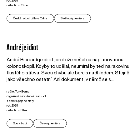
rok: 2025
délka filmu: 76 min.
Česká radost, Ji.hlava Online
Světová premiéra
André je idiot
André Ricciardi je idiot, protože nešel na naplánovanou
kolonoskopii. Kdyby to udělal, neumíral by teď na rakovinu
tlustého střeva. Svou chybu ale bere s nadhledem. Stejně
jako všechno ostatní. Ani dokument, v němž se s...
režie: Tony Benna
originální název: André Is an Idiot
země: Spojené státy
rok: 2025
délka filmu: 88 min.
Souhvězdí
Česká premiéra