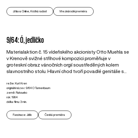
Ji.hlava Online, Krátká radost
Mezinárodní premiéra
9/64: Ó, jedličko
Materialaktion č. 15 vídeňského akcionisty Otto Muehla se
v Krenově svižné střihové kompozici proměňuje v
groteskní obraz vánočních orgií soustředěných kolem
slavnostního stolu. Hlavní chod tvoří povadlé genitálie s...
režie: Kurt Kren
originální název: 9/64 O Tannenbaum
země: Rakousko
rok: 1964
délka filmu: 3 min.
Fascinace: Jídlo
Česká premiéra