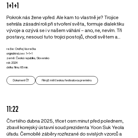
1+1+1
Pokrok nás žene vpřed. Ale kam to vlastně je? Trojice
sehrála zásadní roli při stvoření světa, formuje dialektiku
vývoje a ozývá se i v našem váhání – ano, ne, nevím. Tři
postavy, nesoucí tuto trojici postojů, chodí světem a...
režie: Ondřej Vavrečka
originální název: 1+1+1
země: Česká republika, Slovensko
rok: 2024
délka filmu: 65 min.
Dokument ČT
Film již měl českou festivalovou premiéru
11:22
Čtvrtého dubna 2025, třicet osm minut před polednem,
zbavil korejský ústavní soud prezidenta Yoon Suk Yeola
úřadu. Černobílé záběry rozřezané do svislých vzorců a