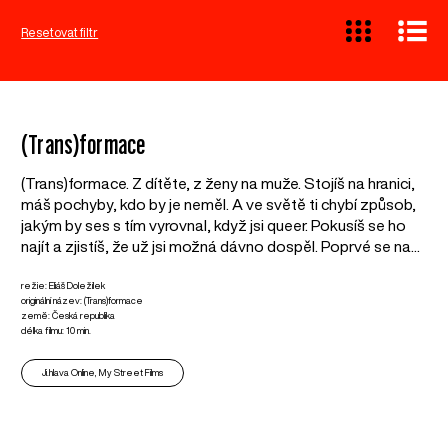
Resetovat filtr
(Trans)formace
(Trans)formace. Z dítěte, z ženy na muže. Stojíš na hranici,
máš pochyby, kdo by je neměl. A ve světě ti chybí způsob,
jakým by ses s tím vyrovnal, když jsi queer. Pokusíš se ho
najít a zjistíš, že už jsi možná dávno dospěl. Poprvé se na...
režie: Eliáš Doležílek
originální název: (Trans)formace
země: Česká republika
délka filmu: 10 min.
Ji.hlava Online, My Street Films