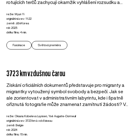
rotujících terčů zachycují okamžik vyhlášení rozsudku a...
režie: Myun Yi
originální název: 11:22
země: Jižní Korea
rok: 2025
délka filmu: 4 min.
Fascinace
Světová premiéra
3723 km vzdušnou čarou
Získání oficiálních dokumentů představuje pro migranty a
migrantky vytoužený symbol svobody a bezpečí. Jak se
ale zorientovat v administrativním labyrintu, kde i špatně
oříznutá fotografie může znamenat zamítnutí žádosti? V...
režie: Oksana Kobeleva Luyssen, Ysé Auguste-Dormeuil
originální název: 3723 km à vol d'oiseau
země: Belgie
rok: 2024
délka filmu: 15 min.