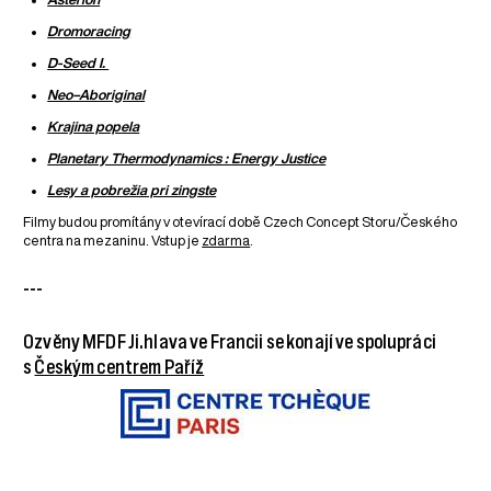
Dromoracing
D-Seed I.
Neo–Aboriginal
Krajina popela
Planetary Thermodynamics : Energy Justice
Lesy a pobrežia pri zingste
Filmy budou promítány v otevírací době Czech Concept Storu/Českého
centra na mezaninu. Vstup je
zdarma
.
---
Ozvěny MFDF Ji.hlava ve Francii se konají ve spolupráci
s
Českým centrem Paříž