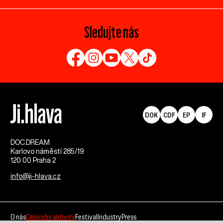
Sledujte nás
DOK
CDF
EP
IF
DOC.DREAM​
Karlovo náměstí 285/19
120 00 Praha 2
info@ji-hlava.cz
O nás
Celoroční aktivity
Festival
Industry
Press