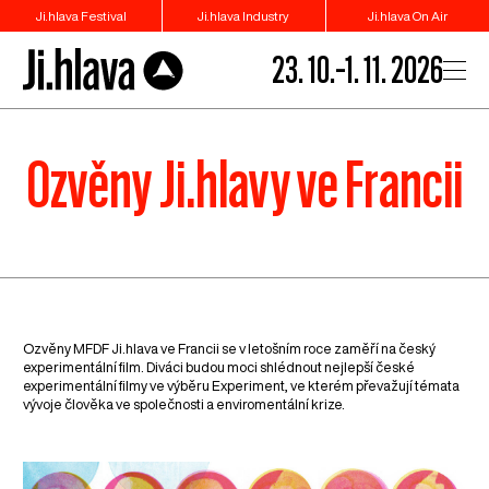
Ji.hlava Festival
Ji.hlava Industry
Ji.hlava On Air
23. 10.–1. 11. 2026
Ozvěny Ji.hlavy ve Francii
Ozvěny MFDF Ji.hlava ve Francii se v letošním roce zaměří na český
experimentální film. Diváci budou moci shlédnout nejlepší české
experimentální filmy ve výběru Experiment, ve kterém převažují témata
vývoje člověka ve společnosti a enviromentální krize.