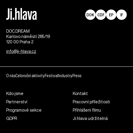
DOK
CDF
EP
IF
DOC.DREAM​
Karlovo náměstí 285/19
120 00 Praha 2
info@ji-hlava.cz
O nás
Celoroční aktivity
Festival
Industry
Press
Kdo jsme
Kontakt
Partnerství
Pracovní příležitosti
Programové sekce
Přihlášení filmu
GDPR
Ji.hlava udržitelná