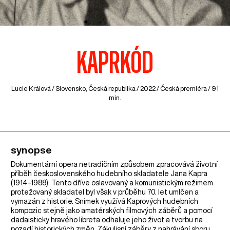
KAPRKÓD
Lucie Králová /
Slovensko
,
Česká republika
/ 2022 / Česká premiéra / 91
min.
synopse
Dokumentární opera netradičním způsobem zpracovává životní
příběh československého hudebního skladatele Jana Kapra
(1914–1988). Tento dříve oslavovaný a komunistickým režimem
protežovaný skladatel byl však v průběhu 70. let umlčen a
vymazán z historie. Snímek využívá Kaprových hudebních
kompozic stejně jako amatérských filmových záběrů a pomocí
dadaisticky hravého libreta odhaluje jeho život a tvorbu na
pozadí historických změn. Zákulisní záběry z nahrávání sboru