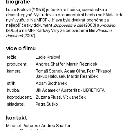
biografie
Lucie Králová (* 1978) je česká režisérka, scenáristka a
dramaturgyně. Vystudovala dokumentární tvorbu na FAMU, kde
nyní vyučuje. Na MFDF Ji.hlava byla dvakrát oceněna za
nejlepší český dokument
Zlopověstné dítě
(2003) a
Prodáno
(2005) a na MFF Karlovy Vary za celovečerní film
Ztracená
dovolená
(2007).
více o filmu
režie:
Lucie Králová
producent:
Andrea Shaffer, Martin Řezníček
kamera:
Tomáš Stanek, Adam Ol'ha, Petr Příkaský,
Jakub Halousek, Martin Řezníček
střih:
Adam Brothánek
hudba:
Jiří Adámek / Austerlitz - LIBRETISTA
koproducent:
Zuzana Piussi, Vít Janeček
skladatel:
Petra Šuško
kontakt
Mindset Pictures / Andrea Shaffer