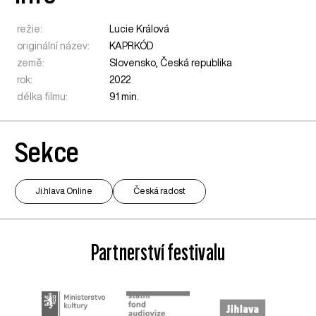
režie:
Lucie Králová
originální název:
KAPRKÓD
země:
Slovensko
,
Česká republika
rok:
2022
délka filmu:
91 min.
Sekce
Ji.hlava Online
Česká radost
Partnerství festivalu