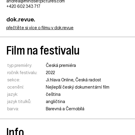
andrea@mindsetpictures.com
+420 602 343 717
dok.revue.
přečtěte si více o filmu v dok.revue
Film na festivalu
typ premiéry:
Česká premiéra
ročník festivalu:
2022
sekce:
Ji.hlava Online
,
Česká radost
ocenění:
Nejlepší český dokumentární film
jazyk:
čeština
jazyk titulků:
angličtina
barva:
Barevná a Černobílá
Info