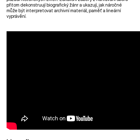
přitom dekonstruují biografický žánr a ukazují, jak náročné
může být interpretovat archivní materiál, paměť a lineární
vyprávění.