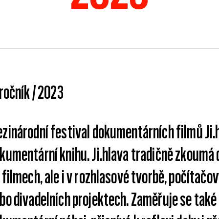
 ročník / 2023
zinárodní festival dokumentárních filmů Ji.hl
kumentární knihu. Ji.hlava tradičně zkoumá
 filmech, ale i v rozhlasové tvorbě, počítačov
bo divadelních projektech. Zaměřuje se také 