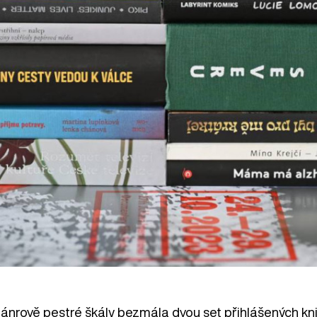
žánrově pestré škály bezmála dvou set přihlášených kn