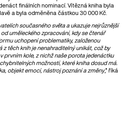
edenáct finálních nominací. Vítězná kniha byla
Jihlavě a byla odměněna částkou 30 000 Kč.
telích současného světa a ukazuje nejrůznější
á: od uměleckého zpracování, kdy se čtenář
í formu uchopení problematiky, založenou
 z těch knih je nenahraditelný unikát, což by
 v prvním kole, z nichž naše porota jedenáctku
ochybnitelných možností, které kniha dosud má.
ka, objekt emocí, nástroj poznání a změny
,“ říká