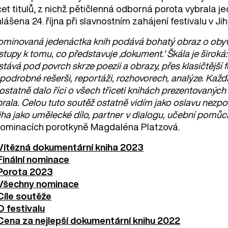
cet titulů, z nichž pětičlenná odborná porota vybrala j
lášena 24. října při slavnostním zahájení festivalu v 
minovaná jedenáctka knih podává bohatý obraz o obyva
stupy k tomu, co představuje ‚dokument.‘ Škála je širok
tává pod povrch skrze poezii a obrazy, přes klasičtějš
podrobné rešerši, reportáži, rozhovorech, analýze. Každá
ostatně dalo říci o všech třiceti knihách prezentovaných
rala. Celou tuto soutěž ostatně vidím jako oslavu nezp
ha jako umělecké dílo, partner v dialogu, učební pomůc
nominacích porotkyně Magdaléna Platzová.
Vítězná dokumentární kniha 2023
Finální nominace
Porota 2023
Všechny nominace
Cíle soutěže
O festivalu
Cena za nejlepší dokumentární knihu 2022