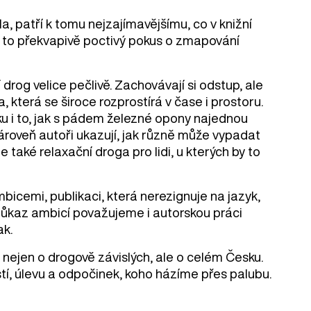
a, patří k tomu nejzajímavějšímu, co v knižní
e to překvapivě poctivý pokus o zmapování
og velice pečlivě. Zachovávají si odstup, ale
a, která se široce rozprostírá v čase i prostoru.
u i to, jak s pádem železné opony najednou
 Zároveň autoři ukazují, jak různě může vypadat
e také relaxační droga pro lidi, u kterých by to
bicemi, publikaci, která nerezignuje na jazyk,
ý důkaz ambicí považujeme i autorskou práci
ak.
 nejen o drogově závislých, ale o celém Česku.
tí, úlevu a odpočinek, koho házíme přes palubu.