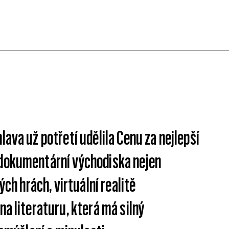
ava už potřetí udělila Cenu za nejlepší
 dokumentární východiska nejen
ých hrách, virtuální realitě
na literaturu, která má silný