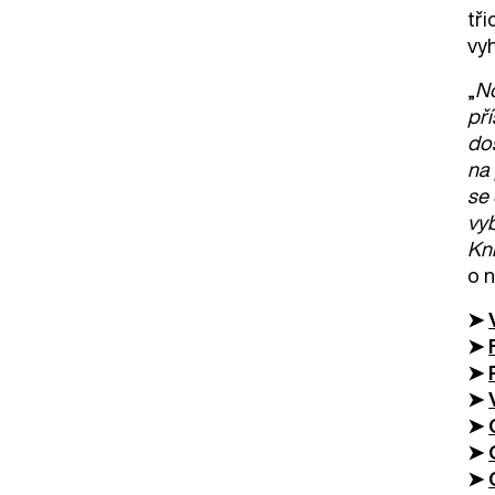
tři
vyh
„
No
pří
dos
na 
se 
vyb
Kni
o 
➤
➤
➤
➤
➤
➤
➤