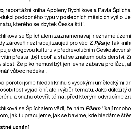
ko
, reportážní kniha Apoleny Rychlíkové a Pavla Šplíchal
odukci podobného typu v posledních měsících vyšlo. J
atu, kterého se zbytek Česka štítí.
chlíková se Šplíchalem zaznamenávají neznámé území dr
dy zároveň neztrácejí zaujetí pro věc. Z
Pika
je tak knih
puje drogovou kulturu v předrevolučním Československ
vitin přestal ‚být cool‘ a stal se znakem outsiderství.
islost. Že piko nemusí být jen levná zábava pro lůzu, al
enář vůbec nečekal.
ko porotci jsme hledali knihu s vysokými uměleckými am
 osobitost vyjádření, ale i výběr tématu. Jako důležit
terénu a snahu otevřít téma, před kterým odvracíme zr
chlíková se Šplíchalem vědí, že nám
Pikem
říkají mnoho
tom, jak tu pracujeme, jak se bavíme, kde hledáme štěs
stné uznání