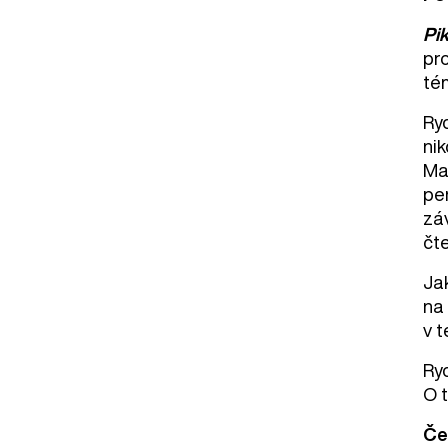
Pi
pr
tém
Ry
nik
Ma
per
záv
čt
Ja
na
v 
Ry
O 
Če