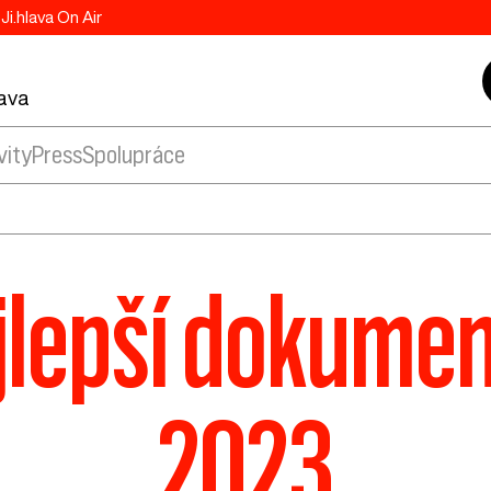
Ji.hlava On Air
lava
vity
Press
Spolupráce
jlepší dokumen
2023