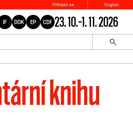
Přihlásit se
English
23. 10.–1. 11. 2026
IF
DOK
EP
CDF
tární knihu