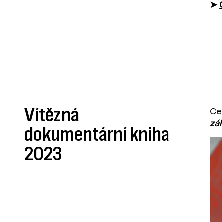
➤
Vítězná
Ce
zál
dokumentární kniha
2023