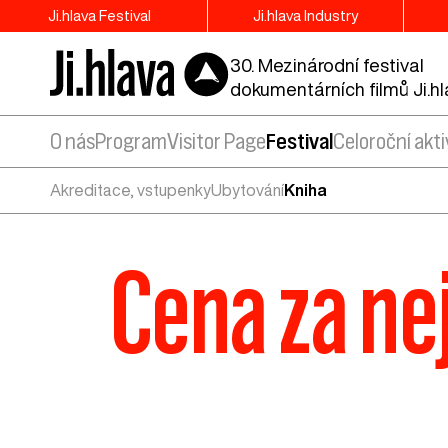
Ji.hlava Festival
Ji.hlava Industry
30. Mezinárodní festival
dokumentárních filmů Ji.h
O nás
Program
Visitor Page
Festival
Celoroční akti
Akreditace, vstupenky
Ubytování
Kniha
Cena za ne