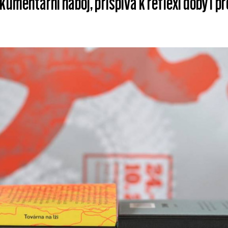
kumentární náboj, přispívá k reflexi doby i p