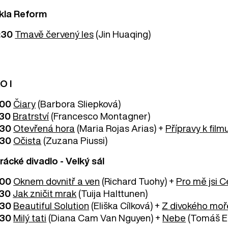
kla Reform
:30
Tmavě červený les
(Jin Huaqing)
O I
:00
Čiary
(Barbora Sliepková)
:30
Bratrství
(Francesco Montagner)
:30
Otevřená hora
(Maria Rojas Arias) +
Přípravy k filmu
:30
Očista
(Zuzana Piussi)
rácké divadlo - Velký sál
:00
Oknem dovnitř a ven
(Richard Tuohy) +
Pro mě jsi 
:30
Jak zničit mrak
(Tuija Halttunen)
:30
Beautiful Solution
(Eliška Cílková) +
Z divokého moř
:30
Milý tati
(Diana Cam Van Nguyen) +
Nebe
(Tomáš Et