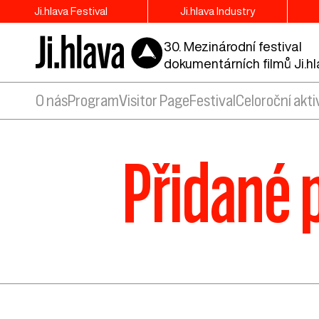
Ji.hlava Festival
Ji.hlava Industry
30. Mezinárodní festival
dokumentárních filmů Ji.h
O nás
Program
Visitor Page
Festival
Celoroční akti
Přidané 