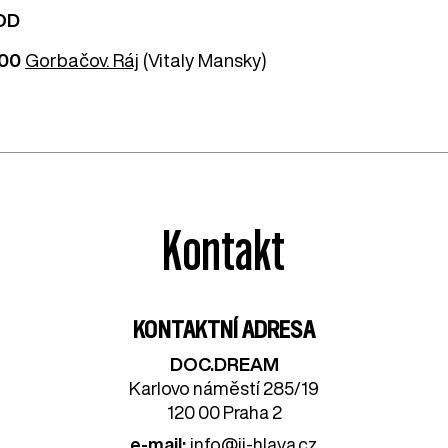
OD
:00
Gorbačov. Ráj
(Vitaly Mansky)
Kontakt
KONTAKTNÍ ADRESA
DOC.DREAM​
Karlovo náměstí 285/19
120 00 Praha 2
e-mail:
info@ji-hlava.cz