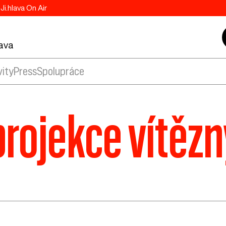
Ji.hlava On Air
lava
vity
Press
Spolupráce
projekce vítězn