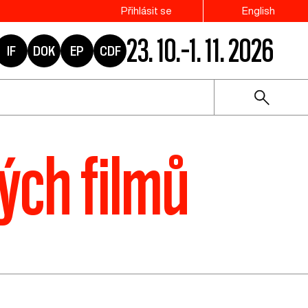
Přihlásit se
English
23. 10.–1. 11. 2026
IF
DOK
EP
CDF
ých filmů