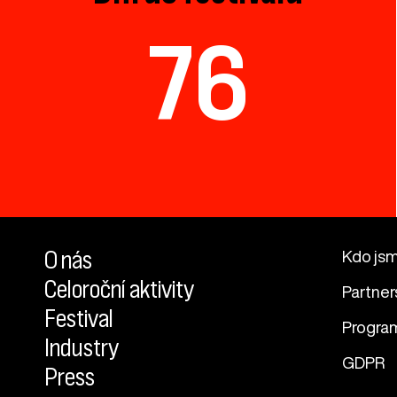
76
O nás
Kdo js
Celoroční aktivity
Partner
Festival
Progra
Industry
GDPR
Press