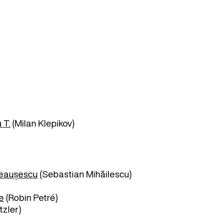
 T.
(Milan Klepikov)
Ceaușescu
(Sebastian Mihăilescu)
e
(Robin Petré)
zler)