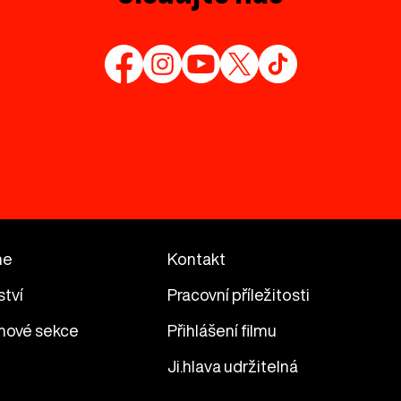
me
Kontakt
ství
Pracovní příležitosti
mové sekce
Přihlášení filmu
Ji.hlava udržitelná