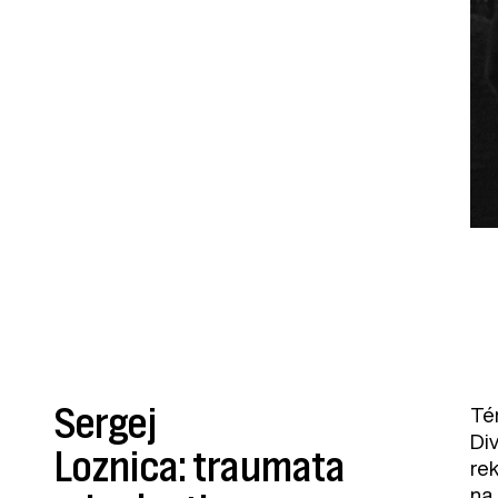
Sergej
Té
Di
Loznica: traumata
rek
na