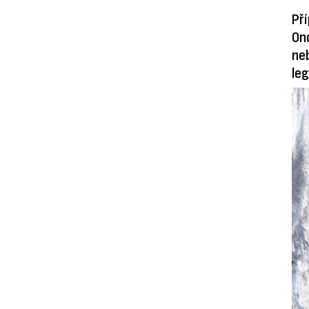
Pří
Ond
neb
leg