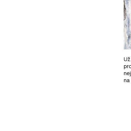
Už
pr
ne
na 