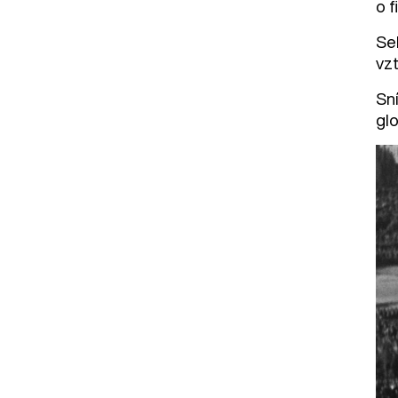
o f
Se
vzt
Sn
gl