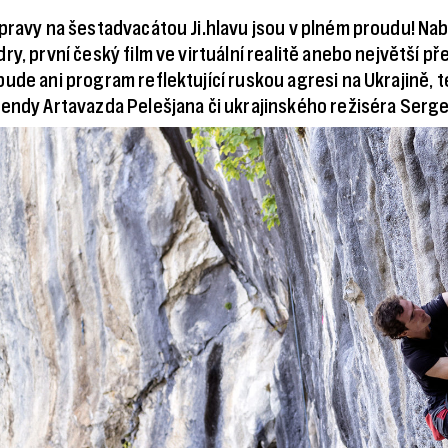
pravy na šestadvacátou Ji.hlavu jsou v plném proudu! Na
ry, první český film ve virtuální realitě anebo největší p
ude ani program reflektující ruskou agresi na Ukrajině, 
endy Artavazda Pelešjana či ukrajinského režiséra Sergej