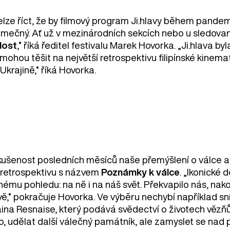
lze říct, že by filmový program Ji.hlavy během pandemi
jimečný. Ať už v mezinárodních sekcích nebo u sledo
dost
,“ říká ředitel festivalu Marek Hovorka. „Ji.hlava b
mohou těšit na největší retrospektivu filipínské kinemat
Ukrajině,“ říká Hovorka.
kušenost posledních měsíců naše přemýšlení o válce a
 retrospektivu s názvem
Poznámky k válce
. „Ikonické
inému pohledu: na ně i na náš svět. Překvapilo nás, nako
vě,“ pokračuje Hovorka. Ve výběru nechybí například s
aina Resnaise, který podává svědectví o životech vězň
to, udělat další válečný památník, ale zamyslet se nad 