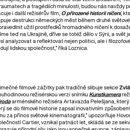
traumatech a tragédiích minulosti, budou nás navždy p
cuje i další režisérův film,
O přirozené historii ničení
, k
puje destrukci německých měst během druhé světové 
ravedlnit užití prostředků hromadného ničení k dosažen
íme teď na Ukrajině, dříve se totéž dělo v Sýrii, a svět
í analyzovat a reflektovat nejen politici, ale i filozofo
dují lidskou společnost,“ říká Loznica.
jimečné filmové zážitky pak tradičně slibuje sekce
Zvlá
ouhodinovou režisérskou verzi snímku
Kunstkamera
rež
íroda
arménského režiséra Artavazda Pelešjana, který se
rý se do filmové historie zapsal inovativním způsobem s
nu za přínos světové kinematografii,“ upozorňuje Hov
olečností Cartier, vznikal patnáct let, skládá se ze s
razuje přírodní síly, jako jsou sopečné erupce, záplavy