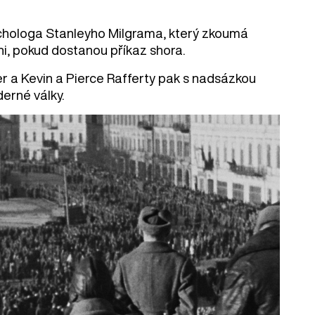
ychologa Stanleyho Milgrama, který zkoumá
pni, pokud dostanou příkaz shora.
er a Kevin a Pierce Rafferty pak s nadsázkou
erné války.