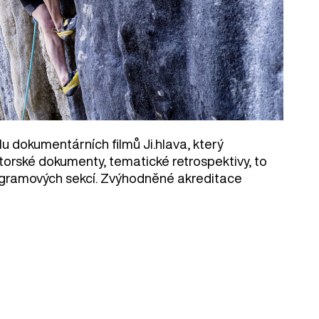
u dokumentárních filmů Ji.hlava, který
utorské dokumenty, tematické retrospektivy, to
rogramových sekcí. Zvýhodněné akreditace