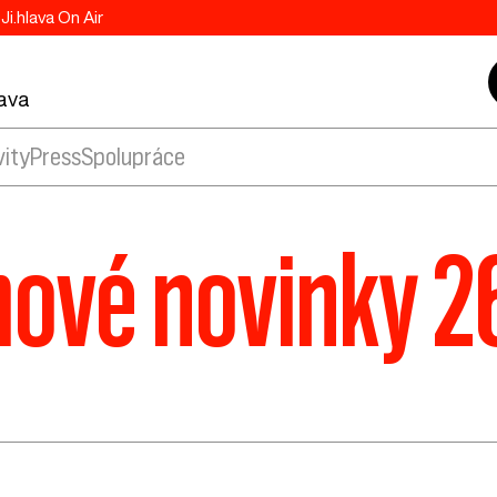
Ji.hlava On Air
lava
vity
Press
Spolupráce
mové novinky 26