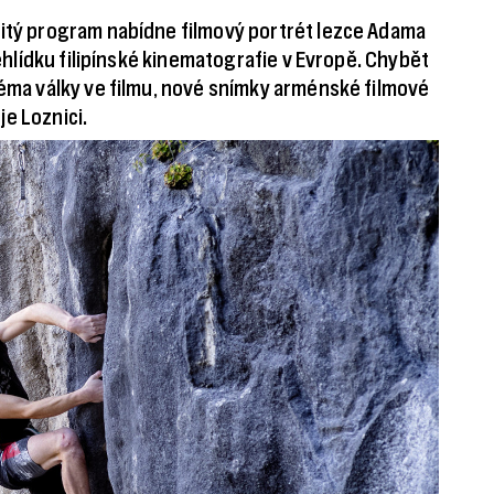
bitý program nabídne filmový portrét lezce Adama
řehlídku filipínské kinematografie v Evropě. Chybět
téma války ve filmu, nové snímky arménské filmové
e Loznici.