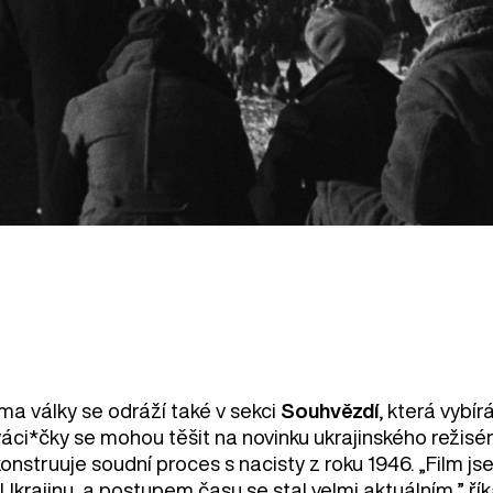
ma války se odráží také v sekci
Souhvězdí
, která vybír
váci*čky se mohou těšit na novinku ukrajinského režisé
onstruuje soudní proces s nacisty z roku 1946. „Film js
 Ukrajinu, a postupem času se stal velmi aktuálním,” ř