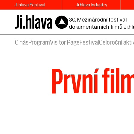
Ji.hlava Festival
Ji.hlava Industry
30. Mezinárodní festival
dokumentárních filmů Ji.h
O nás
Program
Visitor Page
Festival
Celoroční akti
První fil