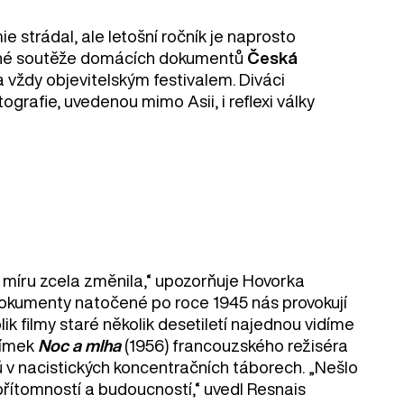
e strádal, ale letošní ročník je naprosto
vané soutěže domácích dokumentů
Česká
yla vždy objevitelským festivalem. Diváci
ografie, uvedenou mimo Asii, i reflexi války
 míru zcela změnila,“ upozorňuje Hovorka
 dokumenty natočené po roce 1945 nás provokují
lik filmy staré několik desetiletí najednou vidíme
nímek
Noc a mlha
(1956) francouzského režiséra
ů v nacistických koncentračních táborech. „Nešlo
přítomností a budoucností,“ uvedl Resnais