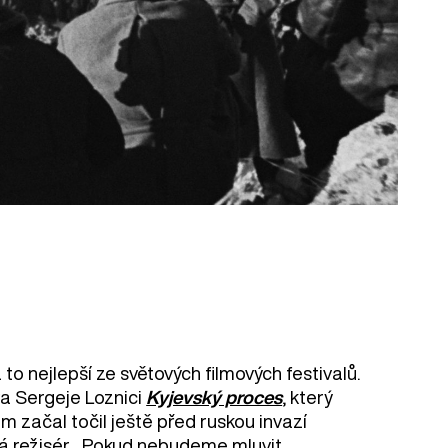
á to nejlepší ze světových filmových festivalů.
ra Sergeje Loznici
Kyjevský proces
, který
em začal točil ještě před ruskou invazí
íká režisér. „Pokud nebudeme mluvit