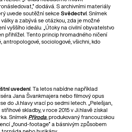
ronásledovat,“ dodává. S archivními materiály
terý uvede soutěžní sekce
Svědectví
. Snímek
války a zabývá se otázkou, zda je možné
í vyššího ideálu. „Útoky na civilní obyvatelstvo
 jen přihlížel. Tento princip hromadného ničení
vé, antropologové, sociologové, všichni, kdo
štní uvedení
. Ta letos nabídne například
iséra Jana Švankmajera nebo filmový opus
 do Ji.hlavy vrací po sedmi letech. „Pelešjan,
třihové skladby, v roce 2015 v Ji.hlavě získal
orka. Snímek
Příroda
, produkovaný francouzskou
ekvencí „found-footage“ a básnivým způsobem
, tornáda nebo hurikány.