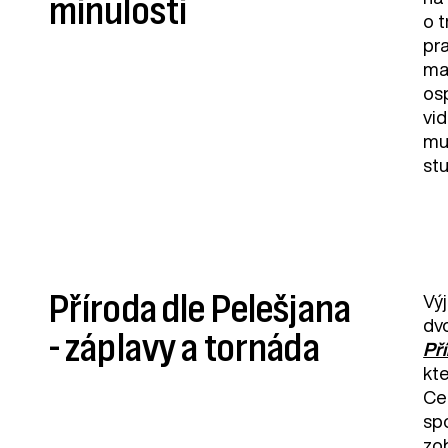
minulosti
o 
pra
ma
osp
vid
mus
stu
Příroda dle Pelešjana
Vý
dv
- záplavy a tornáda
Př
kte
Ce
sp
zob