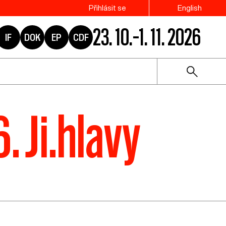
Přihlásit se
English
23. 10.–1. 11. 2026
IF
DOK
EP
CDF
. Ji.hlavy