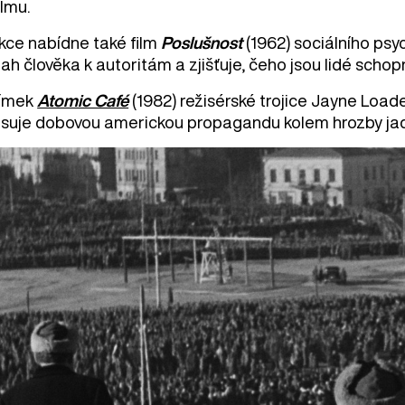
ilmu.
kce nabídne také film
Poslušnost
(1962) sociálního ps
ah člověka k autoritám a zjišťuje, čeho jsou lidé scho
ímek
Atomic Café
(1982) režisérské trojice Jayne Load
osuje dobovou americkou propagandu kolem hrozby jad