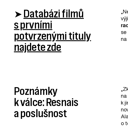
➤
Databázi filmů
„Ne
vý
s prvními
ra
se 
potvrzenými tituly
na 
najdete zde
Poznámky
„Z
na
k válce: Resnais
k j
no
a poslušnost
Al
o 