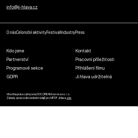
info@ji-hlava.cz
O nás
Celoroční aktivity
Festival
Industry
Press
Kdo jsme
Kontakt
Partnerství
Pracovní příležitosti
Programové sekce
Přihlášení filmu
GDPR
Ji.hlava udržitelná
Všechna práva vyhrazena DOC.DREAM services s. r. o.
Zásady zpracování osobních údajů pro MFDF Ji.hlava
zde