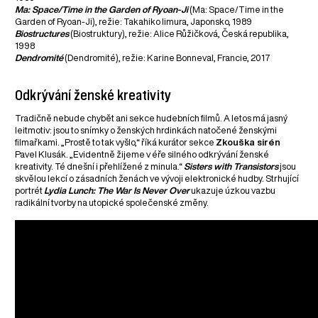
Ma: Space/Time in the Garden of Ryoan-Ji
(Ma: Space/Time in the
Garden of Ryoan-Ji), režie: Takahiko Iimura, Japonsko, 1989
Biostructures
(Biostruktury), režie: Alice Růžičková, Česká republika,
1998
Dendromité
(Dendromité), režie: Karine Bonneval, Francie, 2017
Odkrývání ženské kreativity
Tradičně nebude chybět ani sekce hudebních filmů. A letos má jasný
leitmotiv: jsou to snímky o ženských hrdinkách natočené ženskými
filmařkami. „Prostě to tak vyšlo,“ říká kurátor sekce
Zkouška sirén
Pavel Klusák. „Evidentně žijeme v éře silného odkrývání ženské
kreativity. Té dnešní i přehlížené z minula.“
Sisters with Transistors
jsou
skvělou lekcí o zásadních ženách ve vývoji elektronické hudby. Strhující
portrét
Lydia Lunch: The War Is Never Over
ukazuje úzkou vazbu
radikální tvorby na utopické společenské změny.