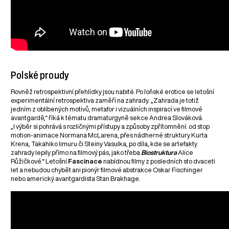
Polské proudy
Rovněž retrospektivní přehlídky jsou nabité. Po loňské erotice se letošní
experimentální retrospektiva zaměří na zahrady. „Zahrada je totiž
jedním z oblíbených motivů, metafor i vizuálních inspirací ve filmové
avantgardě,“ říká k tématu dramaturgyně sekce Andrea Slováková.
„I výběr si pohrává s rozličnými přístupy a způsoby zpřítomnění: od stop
motion-animace Normana McLarena, přes nádherné struktury Kurta
Krena, Takahiko Iimuru či Steiny Vasulka, po díla, kde se artefakty
zahrady lepily přímo na filmový pás, jako třeba
Biostruktura
Alice
Růžičkové.“ Letošní
Fascinace
nabídnou filmy z posledních sto dvaceti
let a nebudou chybět ani pionýr filmové abstrakce Oskar Fischinger
nebo americký avantgardista Stan Brakhage.