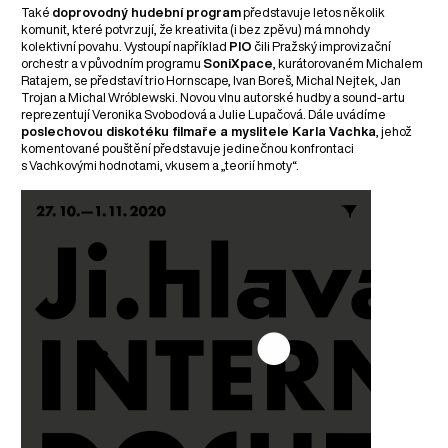
Také
doprovodný hudební program
představuje letos několik
komunit, které potvrzují, že kreativita (i bez zpěvu) má mnohdy
kolektivní povahu. Vystoupí například
PIO
čili Pražský improvizační
orchestr a v původním programu
SoniXpace
, kurátorovaném Michalem
Ratajem, se představí trio Hornscape, Ivan Boreš, Michal Nejtek, Jan
Trojan a Michal Wróblewski. Novou vlnu autorské hudby a sound-artu
reprezentují Veronika Svobodová a Julie Lupačová. Dále uvádíme
poslechovou diskotéku filmaře a myslitele Karla Vachka
, jehož
komentované pouštění představuje jedinečnou konfrontaci
s Vachkovými hodnotami, vkusem a „teorií hmoty“.