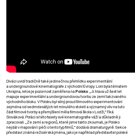
Diváci uvidí tradičně také jedinečnou přehlídku experimentální
a undergroundové kinematografe z východní Evropy. Loni byla tématem
Ukrajina, letos je pozornost zaměřena na
Polsko
. „Ji.hlava už šest let
mapuje experimentální a undergroundovou tvorbu ze zemí takzvaného
východního bloku. V Polsku byl silný proud filmového experimentování
zejména od sedmdesátých let minulého století a významný vliv na tuto
část filmové tvorby a přemýšlení měla filmová škola v Lodži,“ říká
Slováková. Poláci si této fasety své kinematografie váží a důkladně ji
zpracovali. „Ze zemí a regionů, které jsme takto zkoumali, je Polsko
nejdál v mapování i péči o tento typ filmů,“ dodává dramaturgyně. Sekce
představí známá režisérská jména, jako je například představitel polské