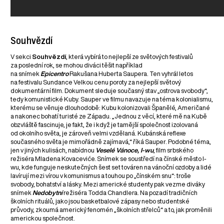
Souhvězdí
V sekci
Souhvězdí
, která vybírá to nejlepší ze světových festivalů
za poslední rok, se mohou diváci těšit například
na snímek
Epicentro
Rakušana Huberta Saupera. Ten vyhrál letos
na festivalu Sundance Velkou cenu poroty za nejlepší světový
dokumentární film. Dokument sleduje současný stav „ostrova svobody“,
tedy komunistické Kuby. Sauper ve filmu navazuje na téma kolonialismu,
kterému se věnuje dlouhodobě: Kubu kolonizovali Španělé, Američané
a nakonec bohatí turisté ze Západu. „Jednou z věcí, které mě na Kubě
obzvláště fascinuje, je fakt, že i když je tamější společnost izolovaná
od okolního světa, je zároveň velmi vzdělaná. Kubánská reflexe
současného světa je mimořádně zajímavá,“ říká Sauper. Podobné téma,
jen v jiných kulisách, nabídnou
Veselé Vánoce, I-wu
, film srbského
režiséra Mladena Kovaceviće. Snímek se soustředí na čínské město I-
wu, kde funguje neskutečných šest set továren na vánoční ozdoby a lidé
lavírují mezi vírou v komunismus a touhou po „čínském snu“: troše
svobody, bohatství a lásky. Mezi americké studenty pak vezme diváky
snímek
Nedobytní
režiséra Todda Chandlera. Na pozadí tradičních
školních rituálů, jako jsou basketbalové zápasy nebo studentské
průvody, zkoumá americký fenomén „školních střelců“ a to, jak proměnili
americkou společnost.