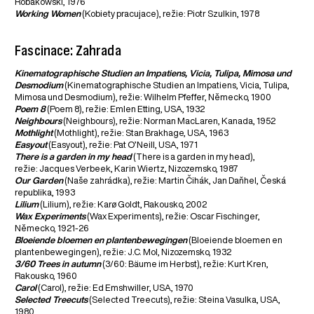
Robakowski, 1976
Working Women
(Kobiety pracujace), režie: Piotr Szulkin, 1978
Fascinace: Zahrada
Kinematographische Studien an Impatiens, Vicia, Tulipa, Mimosa und
Desmodium
(Kinematographische Studien an Impatiens, Vicia, Tulipa,
Mimosa und Desmodium), režie: Wilhelm Pfeffer, Německo, 1900
Poem 8
(Poem 8), režie: Emlen Etting, USA, 1932
Neighbours
(Neighbours), režie: Norman MacLaren, Kanada, 1952
Mothlight
(Mothlight), režie: Stan Brakhage, USA, 1963
Easyout
(Easyout), režie: Pat O’Neill, USA, 1971
There is a garden in my head
(There is a garden in my head),
režie: Jacques Verbeek, Karin Wiertz, Nizozemsko, 1987
Our Garden
(Naše zahrádka), režie: Martin Čihák, Jan Daňhel, Česká
republika, 1993
Lilium
(Lilium), režie: Karø Goldt, Rakousko, 2002
Wax Experiments
(Wax Experiments), režie: Oscar Fischinger,
Německo, 1921-26
Bloeiende bloemen en plantenbewegingen
(Bloeiende bloemen en
plantenbewegingen), režie: J.C. Mol, Nizozemsko, 1932
3/60 Trees in autumn
(3/60: Bäume im Herbst), režie: Kurt Kren,
Rakousko, 1960
Carol
(Carol), režie: Ed Emshwiller, USA, 1970
Selected Treecuts
(Selected Treecuts), režie: Steina Vasulka, USA,
1980