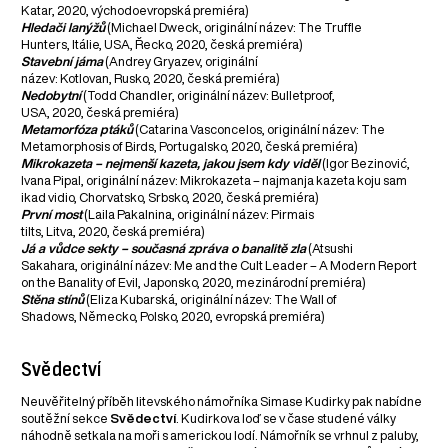
Katar, 2020, východoevropská premiéra)
Hledači lanýžů
(Michael Dweck, originální název: The Truffle
Hunters, Itálie, USA, Řecko, 2020, česká premiéra)
Stavební jáma
(Andrey Gryazev, originální
název: Kotlovan, Rusko, 2020, česká premiéra)
Nedobytní
(Todd Chandler, originální název: Bulletproof,
USA, 2020, česká premiéra)
Metamorfóza ptáků
(Catarina Vasconcelos, originální název: The
Metamorphosis of Birds, Portugalsko, 2020, česká premiéra)
Mikrokazeta – nejmenší kazeta, jakou jsem kdy viděl
(Igor Bezinović,
Ivana Pipal, originální název: Mikrokazeta – najmanja kazeta koju sam
ikad vidio, Chorvatsko, Srbsko, 2020, česká premiéra)
První most
(Laila Pakalnina, originální název: Pirmais
tilts, Litva, 2020, česká premiéra)
Já a vůdce sekty – současná zpráva o banalitě zla
(Atsushi
Sakahara, originální název: Me and the Cult Leader – A Modern Report
on the Banality of Evil, Japonsko, 2020, mezinárodní premiéra)
Stěna stínů
(Eliza Kubarská, originální název: The Wall of
Shadows, Německo, Polsko, 2020, evropská premiéra)
Svědectví
Neuvěřitelný příběh litevského námořníka Simase Kudirky pak nabídne
soutěžní sekce
Svědectví
. Kudirkova loď se v čase studené války
náhodně setkala na moři s americkou lodí. Námořník se vrhnul z paluby,