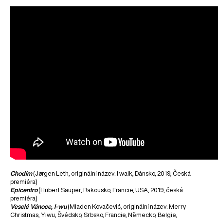
Chodím
(Jørgen Leth, originální název: I walk, Dánsko, 2019, Česká
premiéra)
Epicentro
(Hubert Sauper, Rakousko, Francie, USA, 2019, česká
premiéra)
Veselé Vánoce, I-wu
(Mladen Kovačević, originální název: Merry
Christmas, Yiwu, Švédsko, Srbsko, Francie, Německo, Belgie,