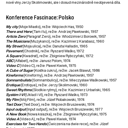
nové vlny Jerzy Skolimowski, ale i dosud mezinárodně neobjevená díla.
Konference Fascinace: Polsko
My city
(Moje Miasto), režie: Wojciech Has, 1950
There and Here
(Tam i tu), režie: Andrzej Pawłowski, 1957
Article Zero
(Paragraf Zero), režie: Wlodzimierz Borowik, 1957
The Musicians
(Muzykanci), režie: Kazimierz Karabasz, 1960
My Street
(Moja ulica), režie: Danuta Halladin, 1965
Pavement
(Chodnik), režie: Ryszard Waśko, 1972
A Square
(Kwadrat), režie: Zbigniew Rybczyński, 1972
ABC
(Alfabet), režie: Janusz Polom, 1974
Video C
(Video C), režie: Pawel Kwiek, 1975
A Cube of Sugar
(Kostka cukru), režie: Jacek Blawut, 1986
Kineforms
(Kineformy), režie: Andrzej Pawlowski, 1957
Somnambulists
(Somnambulicy), režie: Mieczyslaw Waśkowski, 1957
Erotique
(Erotique), režie: Jerzy Skolimovski, 1960
Sweet Rhythms
(Slodkie rytmy), režie: Kazimierz Urbański, 1965
Systém I-VI
(Uklad I-VI), režie: Ryszard Waśko, 1973
My Film
(Mój Film), režie: Józef Robakowski, 1974
Text Door
(Text Door), režie: Wojciech Bruszewski, 1974
Input output
(Input output), režie: Wojciech Bruszewski, 1977
A New Book
(Nowa ksiazka), režie: Zbigniew Rybczyński, 1975
Video A
(Video A), režie: Pawel Kwiek, 1974
Exercises for Two Hands
(Ćwiczenia na dwie rece), režie: Józef