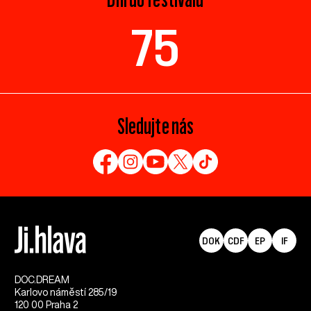
75
Sledujte nás
DOK
CDF
EP
IF
DOC.DREAM​
Karlovo náměstí 285/19
120 00 Praha 2