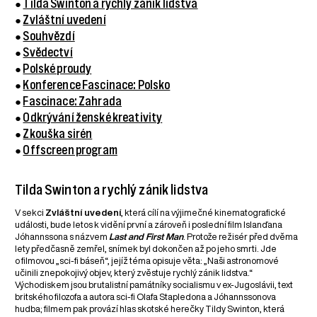
●
Tilda Swinton a rychlý zánik lidstva
●
Zvláštní uvedení
●
Souhvězdí
●
Svědectví
●
Polské proudy
●
Konference Fascinace: Polsko
●
Fascinace: Zahrada
●
Odkrývání ženské kreativity
●
Zkouška sirén
●
Offscreen program
Tilda Swinton a rychlý zánik lidstva
V sekci
Zvláštní uvedení
, která cílí na výjimečné kinematografické
události, bude letos k vidění první a zároveň i poslední film Islanďana
Jóhannssona s názvem
Last and First Man
. Protože režisér před dvěma
lety předčasně zemřel, snímek byl dokončen až po jeho smrti. Jde
o filmovou „sci-fi báseň“, jejíž téma opisuje věta: „Naši astronomové
učinili znepokojivý objev, který zvěstuje rychlý zánik lidstva.“
Východiskem jsou brutalistní památníky socialismu v ex-Jugoslávii, text
britského filozofa a autora sci-fi Olafa Stapledona a Jóhannssonova
hudba; filmem pak provází hlas skotské herečky Tildy Swinton, která