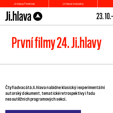
Ji.hlava Festival
Ji.hlava Industry
23. 10.–
První filmy 24. Ji.hlavy
Čtyřiadvacátá Ji.hlava nabídne klasický i experimentální
autorský dokument, tematické retrospektivy i řadu
nesoutěžních programových sekcí.