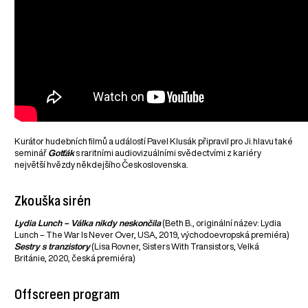
Kurátor hudebních filmů a událostí Pavel Klusák připravil pro Ji.hlavu také
seminář
Gotťák
s raritními audiovizuálními svědectvími z kariéry
největší hvězdy někdejšího Československa.
Zkouška sirén
Lydia Lunch – Válka nikdy neskončila
(Beth B., originální název: Lydia
Lunch – The War Is Never Over, USA, 2019, východoevropská premiéra)
Sestry s tranzistory
(Lisa Rovner, Sisters With Transistors, Velká
Británie, 2020, česká premiéra)
Offscreen program