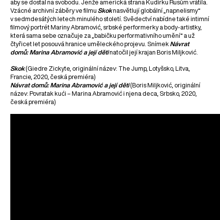
aby se dostal na svobodu. Jenže americká strana Kudirku Rusům vrátila.
Vzácné archivní záběry ve filmu
Skok
nasvětlují globální „napnelismy“
v sedmdesátých letech minulého století. Svědectví nabídne také intimní
filmový portrét Mariny Abramović, srbské performerky a body-artistky,
která sama sebe označuje za „babičku performativního umění“ a už
čtyřicet let posouvá hranice uměleckého projevu. Snímek
Návrat
domů: Marina Abramović a její děti
natočil její krajan Boris Miljković.
Skok
(Giedre Zickyte, originální název: The Jump, Lotyšsko, Litva,
Francie, 2020, česká premiéra)
Návrat domů: Marina Abramović a její děti
(Boris Miljković, originální
název: Povratak kući – Marina Abramović i njena deca, Srbsko, 2020,
česká premiéra)