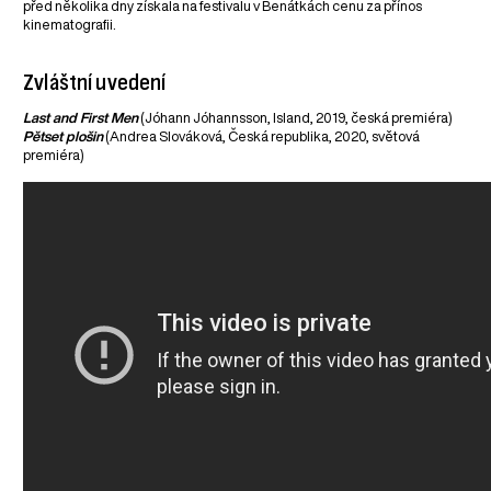
před několika dny získala na festivalu v Benátkách cenu za přínos
kinematografii.
Zvláštní uvedení
Last and First Men
(Jóhann Jóhannsson, Island, 2019, česká premiéra)
Pětset plošin
(Andrea Slováková, Česká republika, 2020, světová
premiéra)