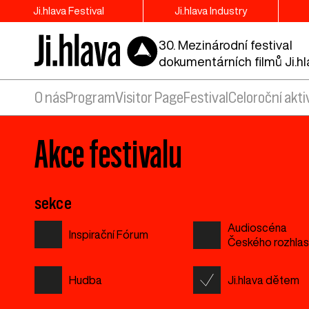
Ji.hlava Festival
Ji.hlava Industry
30. Mezinárodní festival
dokumentárních filmů Ji.h
O nás
Program
Visitor Page
Festival
Celoroční akti
Akce festivalu
sekce
Audioscéna
Inspirační Fórum
Českého rozhla
Hudba
Ji.hlava dětem