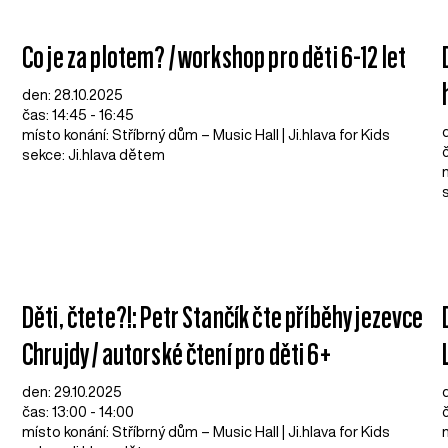
Co je za plotem? / workshop pro děti 6-12 let
den: 28.10.2025
čas: 14:45 - 16:45
místo konání: Stříbrný dům – Music Hall | Ji.hlava for Kids
č
sekce: Ji.hlava dětem
Děti, čtete?!: Petr Stančík čte příběhy jezevce
Chrujdy / autorské čtení pro děti 6+
den: 29.10.2025
čas: 13:00 - 14:00
místo konání: Stříbrný dům – Music Hall | Ji.hlava for Kids