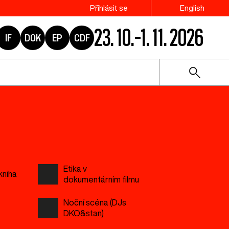
Přihlásit se
English
23. 10.–1. 11. 2026
IF
DOK
EP
CDF
Etika v
kniha
dokumentárním filmu
Noční scéna (DJs
DKO&stan)