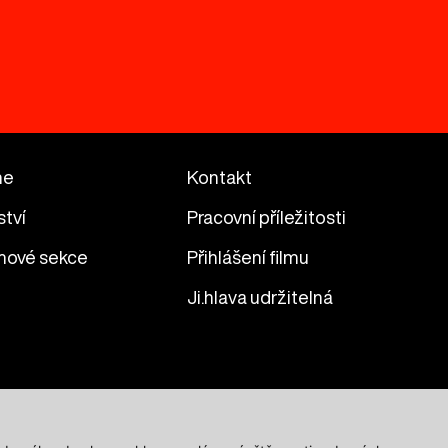
me
Kontakt
ství
Pracovní příležitosti
mové sekce
Přihlášení filmu
Ji.hlava udržitelná