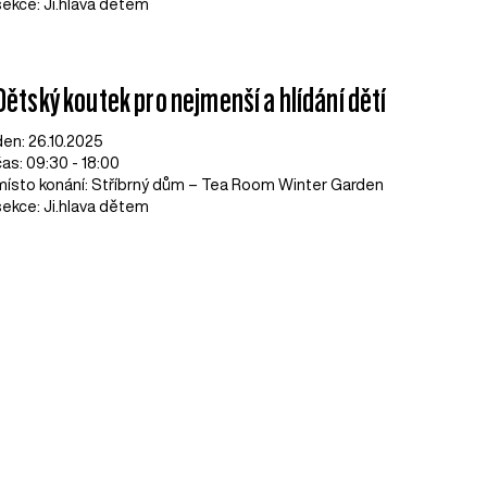
sekce: Ji.hlava dětem
Dětský koutek pro nejmenší a hlídání dětí
den: 26.10.2025
čas: 09:30 - 18:00
místo konání: Stříbrný dům – Tea Room Winter Garden
sekce: Ji.hlava dětem