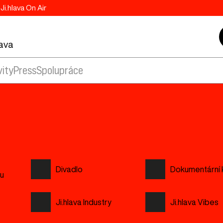
Ji.hlava On Air
lava
vity
Press
Spolupráce
Divadlo
Dokumentární 
su
Ji.hlava Industry
Ji.hlava Vibes