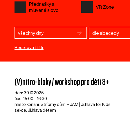
Přednášky a
VR Zone
mluvené slovo
všechny dny
dle abecedy
Resetovat filtr
(V)nitro-bloky / workshop pro děti 8+
den: 30.10.2025
čas: 15:00 - 16:30
místo konání: Stříbrný dům – JAM | Ji.hlava for Kids
sekce: Ji.hlava dětem