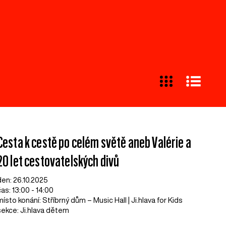
Cesta k cestě po celém světě aneb Valérie a
20 let cestovatelských divů
den: 26.10.2025
čas: 13:00 - 14:00
místo konání: Stříbrný dům – Music Hall | Ji.hlava for Kids
sekce: Ji.hlava dětem