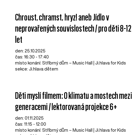
Chroust, chramst, hryz! aneb Jídlo v
neprovařených souvislostech / pro děti 8-12
let
den: 25.10.2025
čas: 16:30 - 17:40
místo konání: Stříbrný dům – Music Hall | Ji.hlava for Kids
sekce: Ji.hlava dětem
Děti myslí filmem: O klimatu a mostech mezi
generacemi / lektorovaná projekce 6+
den: 01.11.2025
čas: 11:15 - 12:00
místo konání: Stříbrný dům – Music Hall | Ji.hlava for Kids