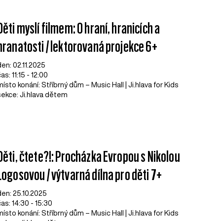
Děti myslí filmem: O hraní, hranicích a
hranatosti / lektorovaná projekce 6+
den: 02.11.2025
as: 11:15 - 12:00
místo konání: Stříbrný dům – Music Hall | Ji.hlava for Kids
sekce: Ji.hlava dětem
Děti, čtete?!: Procházka Evropou s Nikolou
Logosovou / výtvarná dílna pro děti 7+
den: 25.10.2025
čas: 14:30 - 15:30
místo konání: Stříbrný dům – Music Hall | Ji.hlava for Kids