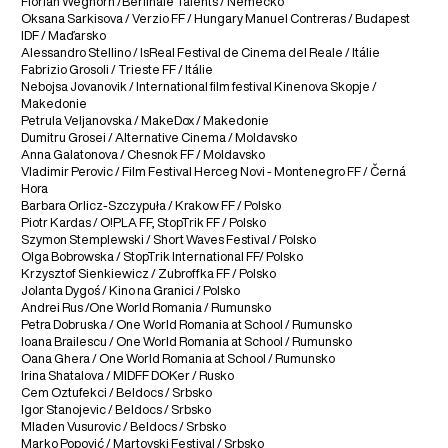
Florian Weghorn /Berlinale Talents / Německo
Oksana Sarkisova / Verzio FF / Hungary Manuel Contreras / Budapest
IDF / Maďarsko
Alessandro Stellino / IsReal Festival de Cinema del Reale / Itálie
Fabrizio Grosoli / Trieste FF / Itálie
Nebojsa Jovanovik / International film festival Kinenova Skopje /
Makedonie
Petrula Veljanovska / MakeDox / Makedonie
Dumitru Grosei / Alternative Cinema / Moldavsko
Anna Galatonova / Chesnok FF / Moldavsko
Vladimir Perovic / Film Festival Herceg Novi - Montenegro FF / Černá
Hora
Barbara Orlicz-Szczypuła / Krakow FF / Polsko
Piotr Kardas / O!PLA FF, StopTrik FF / Polsko
Szymon Stemplewski / Short Waves Festival / Polsko
Olga Bobrowska / StopTrik International FF/ Polsko
Krzysztof Sienkiewicz / Zubroffka FF / Polsko
Jolanta Dygoś / Kino na Granici / Polsko
Andrei Rus /One World Romania / Rumunsko
Petra Dobruska / One World Romania at School / Rumunsko
Ioana Brailescu / One World Romania at School / Rumunsko
Oana Ghera / One World Romania at School / Rumunsko
Irina Shatalova / MIDFF DOKer / Rusko
Cem Oztufekci / Beldocs / Srbsko
Igor Stanojevic / Beldocs / Srbsko
Mladen Vusurovic / Beldocs / Srbsko
Marko Popović / Martovski Festival / Srbsko