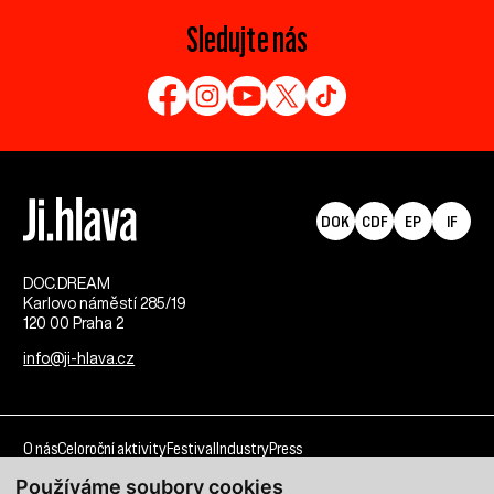
Sledujte nás
DOK
CDF
EP
IF
DOC.DREAM​
Karlovo náměstí 285/19
120 00 Praha 2
info@ji-hlava.cz
O nás
Celoroční aktivity
Festival
Industry
Press
Používáme soubory cookies