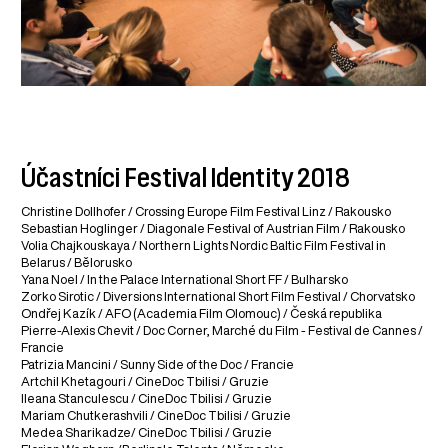
Účastníci Festival Identity 2018
Christine Dollhofer / Crossing Europe Film Festival Linz / Rakousko
Sebastian Hoglinger / Diagonale Festival of Austrian Film / Rakousko
Volia Chajkouskaya / Northern Lights Nordic Baltic Film Festival in
Belarus / Bělorusko
Yana Noel / In the Palace International Short FF / Bulharsko
Zorko Sirotic / Diversions International Short Film Festival / Chorvatsko
Ondřej Kazík / AFO (Academia Film Olomouc) / Česká republika
Pierre-Alexis Chevit / Doc Corner, Marché du Film - Festival de Cannes /
Francie
Patrizia Mancini / Sunny Side of the Doc / Francie
Artchil Khetagouri / CineDoc Tbilisi / Gruzie
Ileana Stanculescu / CineDoc Tbilisi / Gruzie
Mariam Chutkerashvili / CineDoc Tbilisi / Gruzie
Medea Sharikadze/ CineDoc Tbilisi / Gruzie