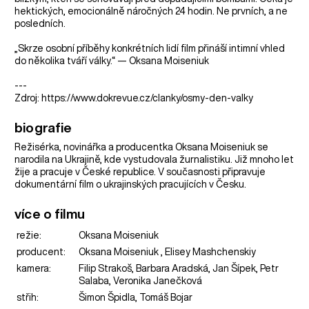
hektických, emocionálně náročných 24 hodin. Ne prvních, a ne
posledních.
„Skrze osobní příběhy konkrétních lidí film přináší intimní vhled
do několika tváří války.“ — Oksana Moiseniuk
---
Zdroj: https://www.dokrevue.cz/clanky/osmy-den-valky
biografie
Režisérka, novinářka a producentka Oksana Moiseniuk se
narodila na Ukrajině, kde vystudovala žurnalistiku. Již mnoho let
žije a pracuje v České republice. V současnosti připravuje
dokumentární film o ukrajinských pracujících v Česku.
více o filmu
režie:
Oksana Moiseniuk
producent:
Oksana Moiseniuk , Elisey Mashchenskiy
kamera:
Filip Strakoš, Barbara Aradská, Jan Šípek, Petr
Salaba, Veronika Janečková
střih:
Šimon Špidla, Tomáš Bojar