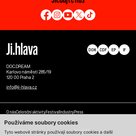
DOK
CDF
EP
IF
DOC.DREAM​
Karlovo náměstí 285/19
120 00 Praha 2
info@ji-hlava.cz
O nás
Celoroční aktivity
Festival
Industry
Press
Používáme soubory cookies
Kdo jsme
Kontakt
Tyto webové stránky používají soubory cookies a další