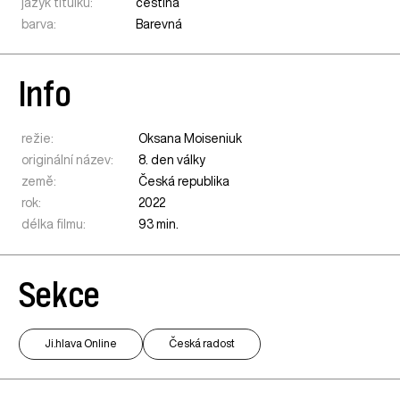
jazyk titulků:
čeština
barva:
Barevná
Info
režie:
Oksana Moiseniuk
originální název:
8. den války
země:
Česká republika
rok:
2022
délka filmu:
93 min.
Sekce
Ji.hlava Online
Česká radost