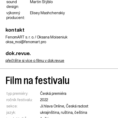
sound
Martin Stýblo
design:
výkonný
Elisey Mashchenskiy
producent:
kontakt
FenomART s. r. o. / Oksana Moiseniuk
oksa_moi@fenomart.pro
dok.revue.
přečtěte si více o filmu v dok.revue
Film na festivalu
typ premiéry:
Česká premiéra
ročník festivalu:
2022
sekce:
Ji.hlava Online
,
Česká radost
jazyk:
ukrajinština, ruština, čeština