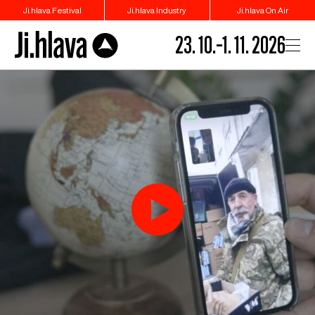
Ji.hlava Festival
Ji.hlava Industry
Ji.hlava On Air
23. 10.–1. 11. 2026