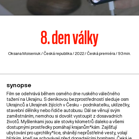
8. den války
Oksana Moiseniuk /
Česká republika
/ 2022 / Česká premiéra / 93 min.
synopse
Film se odehrává během osmého dne ruského válečného
tažení na Ukrajinu. S deníkovou bezprostředností sleduje osm
Ukrajinců a Ukrajinek žijících v Česku – podnikatelku, uklízečky,
stavební dělníky nebo řidiče autobusu. Dál se věnují svým
zaměstnáním, nemohou si dovolit vystoupit z dosavadních
životů. Myšlenkami jsou ale stovky kilometrů daleko a všemi
dostupnými prostředky pomáhají krajanům*kám. Zajišťují
ubytování pro uprchlíky*lice, shánějí neprůstřelné vesty, volají
blízkým, kteří se schovávají před dopadajícími bombami. Čeká je