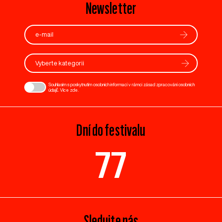
Newsletter
Vyberte kategorii
Souhlasím s poskytnutím osobních informací v rámci zásad zpracování osobních
údajů. Více
zde
.
Dní do festivalu
77
Sledujte nás