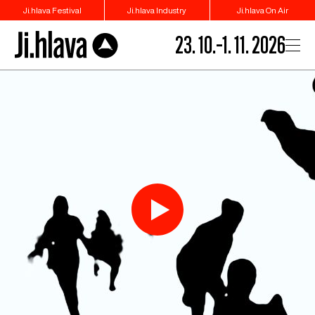
Ji.hlava Festival
Ji.hlava Industry
Ji.hlava On Air
23. 10.–1. 11. 2026