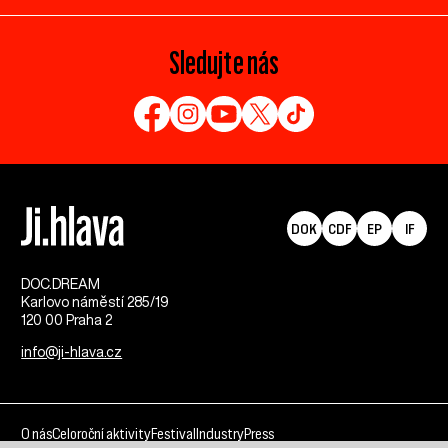
Sledujte nás
DOK
CDF
EP
IF
DOC.DREAM​
Karlovo náměstí 285/19
120 00 Praha 2
info@ji-hlava.cz
O nás
Celoroční aktivity
Festival
Industry
Press