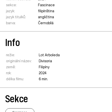
sekce:
Fascinace
jazyk:
filipínština
jazyk titulků:
angličtina
barva:
Černobílá
Info
režie:
Lot Arboleda
originální název:
Divisoria
země:
Filipíny
rok:
2024
délka filmu:
6 min.
Sekce