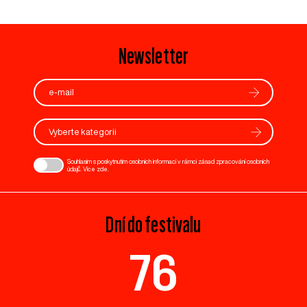
Newsletter
Vyberte kategorii
Souhlasím s poskytnutím osobních informací v rámci zásad zpracování osobních
údajů. Více
zde
.
Dní do festivalu
76