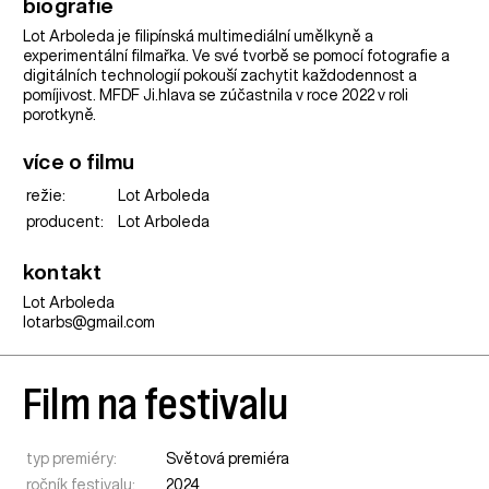
biografie
Lot Arboleda je filipínská multimediální umělkyně a
experimentální filmařka. Ve své tvorbě se pomocí fotografie a
digitálních technologií pokouší zachytit každodennost a
pomíjivost. MFDF Ji.hlava se zúčastnila v roce 2022 v roli
porotkyně.
více o filmu
režie:
Lot Arboleda
producent:
Lot Arboleda
kontakt
Lot Arboleda
lotarbs@gmail.com
Film na festivalu
typ premiéry:
Světová premiéra
ročník festivalu:
2024