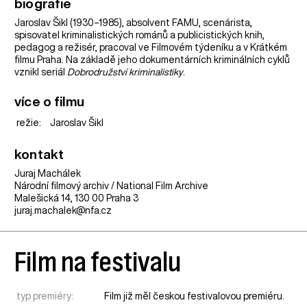
biografie
Jaroslav Šikl (1930–1985), absolvent FAMU, scenárista,
spisovatel kriminalistických románů a publicistických knih,
pedagog a režisér, pracoval ve Filmovém týdeníku a v Krátkém
filmu Praha. Na základě jeho dokumentárních kriminálních cyklů
vznikl seriál
Dobrodružství kriminalistiky
.
více o filmu
režie:
Jaroslav Šikl
kontakt
Juraj Machálek
Národní filmový archiv / National Film Archive
Malešická 14, 130 00 Praha 3
juraj.machalek@nfa.cz
Film na festivalu
typ premiéry:
Film již měl českou festivalovou premiéru.