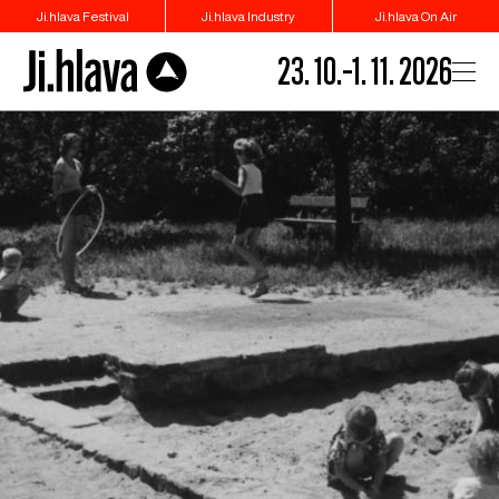
Ji.hlava Festival
Ji.hlava Industry
Ji.hlava On Air
23. 10.–1. 11. 2026