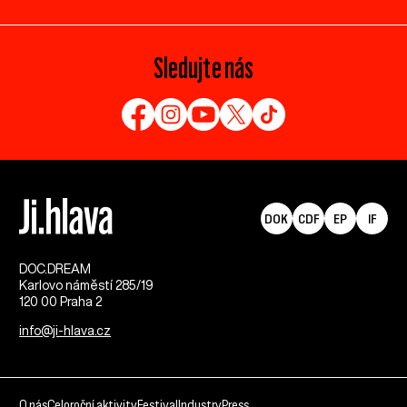
Sledujte nás
DOK
CDF
EP
IF
DOC.DREAM​
Karlovo náměstí 285/19
120 00 Praha 2
info@ji-hlava.cz
O nás
Celoroční aktivity
Festival
Industry
Press