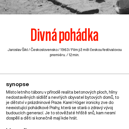
Divná pohádka
Jaroslav Šikl /
Československo
/ 1963 / Film již měl českou festivalovou
premiéru. / 12 min.
synopse
Místo letního táboru v přírodě realita betonových ploch, hlíny
nedostavěných sídlišť a nevrlých obyvatel bytových domů, to
je dětství v prázdninové Praze. Karel Höger ironicky zve do
neexistující pohádkové Prahy, která se stará o zdravý vývoj
budoucích generací. Je to stověžaté hřiště snů, kam nesmí
dospělí a děti si konečně mají kde hrát.