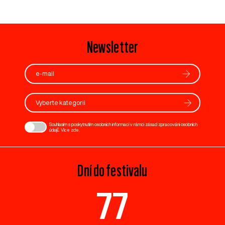
Newsletter
Vyberte kategorii
Souhlasím s poskytnutím osobních informací v rámci zásad zpracování osobních
údajů. Více
zde
.
Dní do festivalu
77