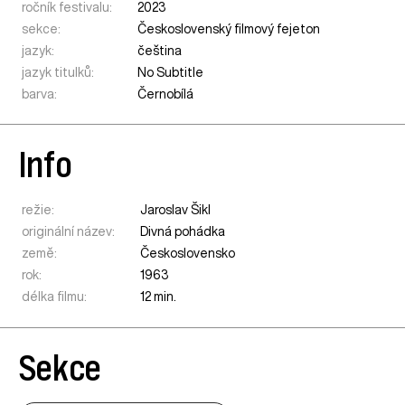
ročník festivalu:
2023
sekce:
Československý filmový fejeton
jazyk:
čeština
jazyk titulků:
No Subtitle
barva:
Černobílá
Info
režie:
Jaroslav Šikl
originální název:
Divná pohádka
země:
Československo
rok:
1963
délka filmu:
12 min.
Sekce