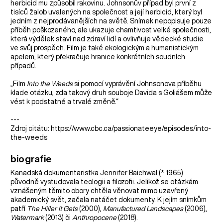
herbicid mu způsobil rakovinu. Johnsonův případ byl první z
tisíců žalob uvalených na společnost a její herbicid, který byl
jedním z nejprodávanějších na světě. Snímek nepopisuje pouze
příběh poškozeného, ale ukazuje chamtivost velké společnosti,
která výdělek staví nad zdraví lidí a ovlivňuje vědecké studie
ve svůj prospěch. Film je také ekologickým a humanistickým
apelem, který překračuje hranice konkrétních soudních
případů.
„Film
Into the Weeds
si pomocí vyprávění Johnsonova příběhu
klade otázku, zda takový druh souboje Davida s Goliášem může
vést k podstatné a trvalé změně.“
---
Zdroj citátu: https://www.cbc.ca/passionateeye/episodes/into-
the-weeds
biografie
Kanadská dokumentaristka Jennifer Baichwal (* 1965)
původně vystudovala teologii a filozofii. Jelikož se otázkám
vznášeným těmito obory chtěla věnovat mimo uzavřený
akademický svět, začala natáčet dokumenty. K jejím snímkům
patří
The Hiller It Gets
(2000),
Manufactured Landscapes
(2006),
Watermark
(2013) či
Anthropocene
(2018).