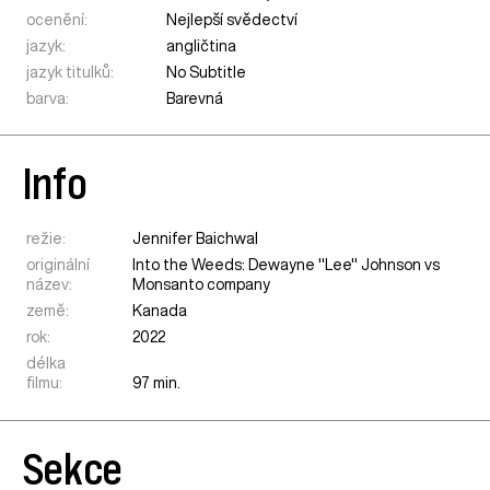
ocenění:
Nejlepší svědectví
jazyk:
angličtina
jazyk titulků:
No Subtitle
barva:
Barevná
Info
režie:
Jennifer Baichwal
originální
Into the Weeds: Dewayne "Lee" Johnson vs
název:
Monsanto company
země:
Kanada
rok:
2022
délka
filmu:
97 min.
Sekce