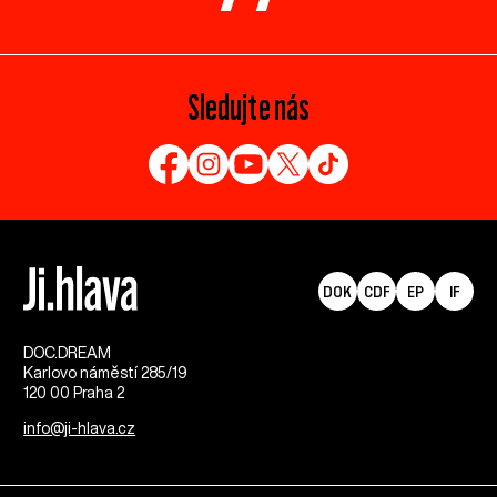
Sledujte nás
DOK
CDF
EP
IF
DOC.DREAM​
Karlovo náměstí 285/19
120 00 Praha 2
info@ji-hlava.cz