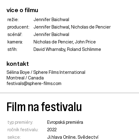
více o filmu
režie:
Jennifer Baichwal
producent:
Jennifer Baichwal, Nicholas de Pencier
scénář:
Jennifer Baichwal
kamera:
Nicholas de Pencier, John Price
střih:
David Wharnsby, Roland Schlimme
kontakt
Sélina Boye / Sphere Films International
Montreal / Canada
festivals@sphere-films.com
Film na festivalu
typ premiéry:
Evropská premiéra
ročník festivalu:
2022
sekce:
Ji.hlava Online
,
Svědectví