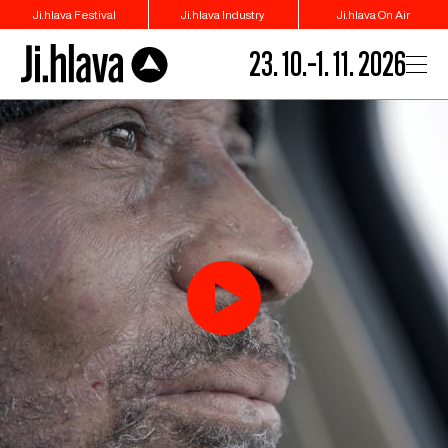
Ji.hlava Festival
Ji.hlava Industry
Ji.hlava On Air
23. 10.–1. 11. 2026