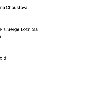
aria Choustova
is, Sergei Loznitsa
i
oid