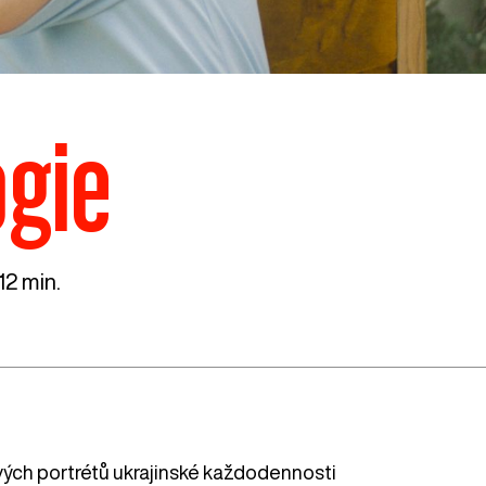
ogie
12 min.
vých portrétů ukrajinské každodennosti