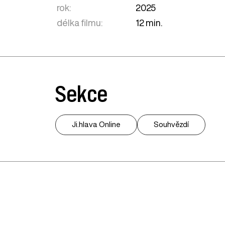
rok:
2025
délka filmu:
12 min.
Sekce
Ji.hlava Online
Souhvězdí