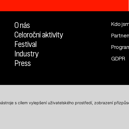
O nás
Kdo js
Celoroční aktivity
Partner
Festival
Progra
Industry
GDPR
Press
 nástroje s cílem vylepšení uživatelského prostředí, zobrazení přiz