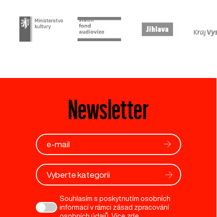
Newsletter
Vyberte kategorii
Souhlasím s poskytnutím osobních
informací v rámci zásad zpracování
osobních údajů. Více
zde
.