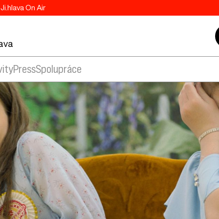
Ji.hlava On Air
lava
vity
Press
Spolupráce