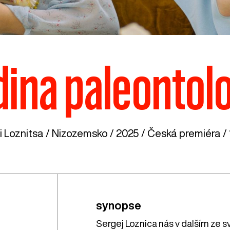
ina paleontol
 Loznitsa /
Nizozemsko
/ 2025 / Česká premiéra / 
synopse
Sergej Loznica nás v dalším ze s