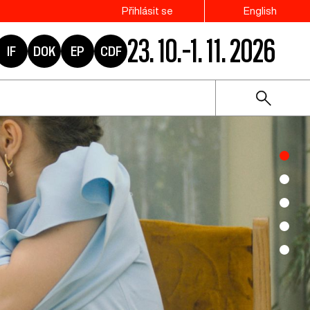
Přihlásit se
English
23. 10.–1. 11. 2026
IF
DOK
EP
CDF