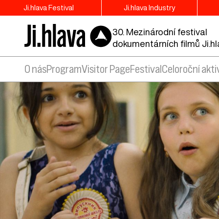
Ji.hlava Festival
Ji.hlava Industry
30. Mezinárodní festival
dokumentárních filmů Ji.h
O nás
Program
Visitor Page
Festival
Celoroční akti