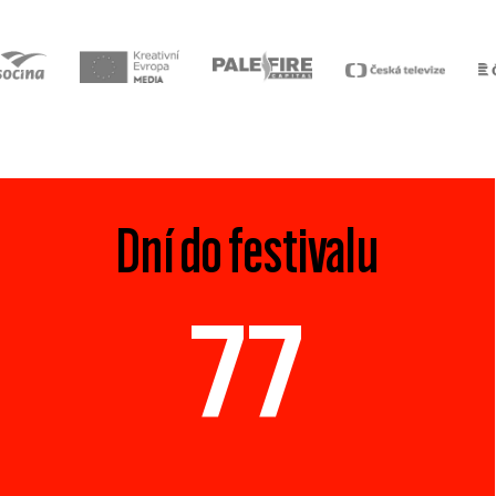
Dní do festivalu
77