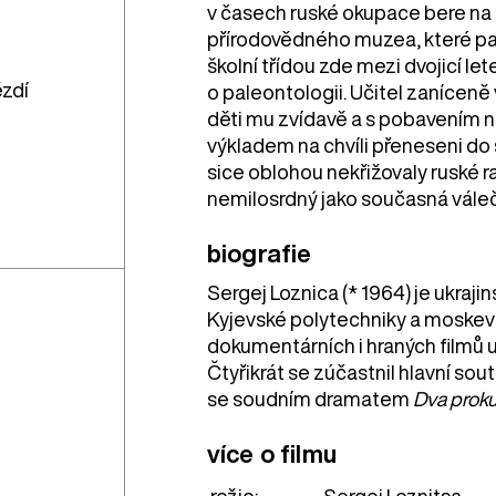
v časech ruské okupace bere na
přírodovědného muzea, které pat
školní třídou zde mezi dvojicí 
zdí
o paleontologii. Učitel zaníceně
děti mu zvídavě a s pobavením n
výkladem na chvíli přeneseni do 
sice oblohou nekřižovaly ruské r
nemilosrdný jako současná válečn
biografie
Sergej Loznica (* 1964) je ukraji
Kyjevské polytechniky a moskev
dokumentárních i hraných filmů 
Čtyřikrát se zúčastnil hlavní so
se soudním dramatem
Dva proku
více o filmu
režie:
Sergei Loznitsa