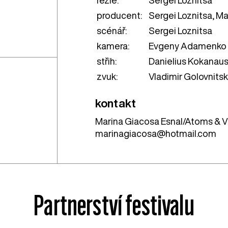
producent:
Sergei Loznitsa, M
scénář:
Sergei Loznitsa
kamera:
Evgeny Adamenko
střih:
Danielius Kokanausk
zvuk:
Vladimir Golovnitsk
kontakt
Marina Giacosa Esnal/Atoms & V
marinagiacosa@hotmail.com
Partnerství festivalu