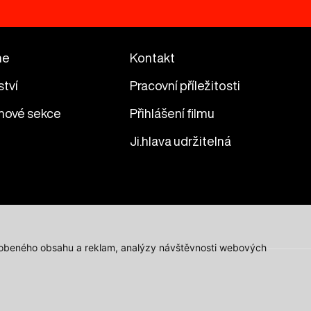
me
Kontakt
ství
Pracovní příležitosti
mové sekce
Přihlášení filmu
Ji.hlava udržitelná
působeného obsahu a reklam, analýzy návštěvnosti webových