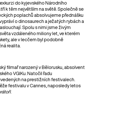
 exkurzi do kyjevského Národního
ří k těm největším na světě. Společně se
leteckých poplachů absolvujeme přednášku
 vypráví o dinosaurech a ježatých rybách a
aslouchají. Spolu s nimi jsme živým
světa vzdáleného miliony let, ve kterém
akety, ale v lecčem byl podobně
á realita.
nský filmař narozený v Bělorusku, absolvent
ského VGIKu. Natočil řadu
uvedených na prestižních festivalech.
utěže festivalu v Cannes, naposledy letos
rátoři
.