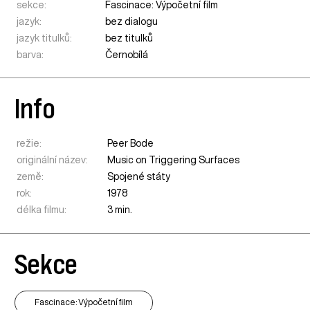
sekce:
Fascinace: Výpočetní film
jazyk:
bez dialogu
jazyk titulků:
bez titulků
barva:
Černobílá
Info
režie:
Peer Bode
originální název:
Music on Triggering Surfaces
země:
Spojené státy
rok:
1978
délka filmu:
3 min.
Sekce
Fascinace: Výpočetní film