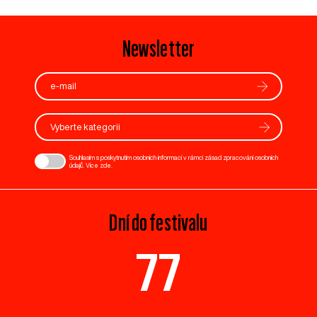
Newsletter
Vyberte kategorii
Souhlasím s poskytnutím osobních informací v rámci zásad zpracování osobních
údajů. Více
zde
.
Dní do festivalu
77