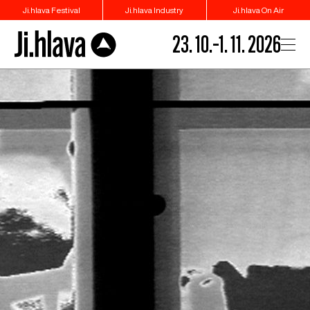
Ji.hlava Festival
Ji.hlava Industry
Ji.hlava On Air
23. 10.–1. 11. 2026