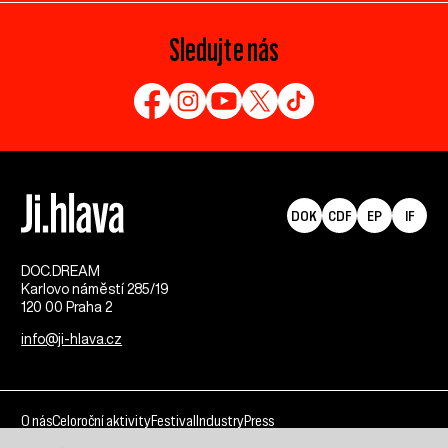
Sledujte nás
DOK
CDF
EP
IF
DOC.DREAM​
Karlovo náměstí 285/19
120 00 Praha 2
info@ji-hlava.cz
O nás
Celoroční aktivity
Festival
Industry
Press