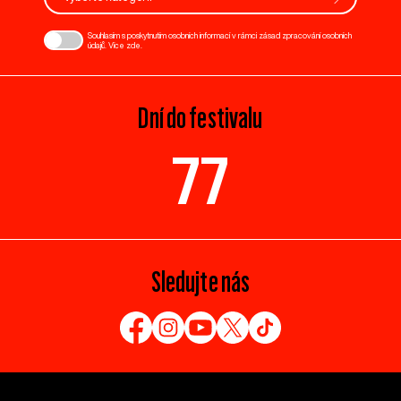
Souhlasím s poskytnutím osobních informací v rámci zásad zpracování osobních
údajů. Více
zde
.
Dní do festivalu
77
Sledujte nás