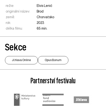
režie:
Elvis Lenić
originální název:
Brod
země:
Chorvatsko
rok:
2023
délka filmu:
65 min.
Sekce
Ji.hlava Online
Opus Bonum
Partnerství festivalu