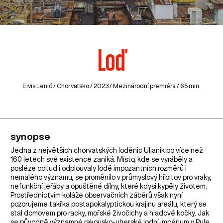
Loď
Elvis Lenić /
Chorvatsko
/ 2023 / Mezinárodní premiéra / 65 min.
synopse
Jedna z největších chorvatských loděnic Uljanik po více než
160 letech své existence zaniká. Místo, kde se vyráběly a
posléze odtud i odplouvaly lodě impozantních rozměrů i
nemalého významu, se proměnilo v průmyslový hřbitov pro vraky,
nefunkční jeřáby a opuštěné dílny, které kdysi kypěly životem.
Prostřednictvím koláže observačních záběrů však nyní
pozorujeme takřka postapokalyptickou krajinu areálu, který se
stal domovem pro racky, mořské živočichy a hladové kočky. Jak
se původně významné rakousko-uherské lodní impérium v Pule