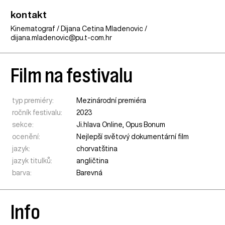
kontakt
Kinematograf / Dijana Cetina Mladenovic /
dijana.mladenovic@pu.t-com.hr
Film na festivalu
typ premiéry:
Mezinárodní premiéra
ročník festivalu:
2023
sekce:
Ji.hlava Online
,
Opus Bonum
ocenění:
Nejlepší světový dokumentární film
jazyk:
chorvatština
jazyk titulků:
angličtina
barva:
Barevná
Info