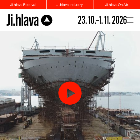
Ji.hlava Festival
Ji.hlava Industry
Ji.hlava On Air
23. 10.–1. 11. 2026