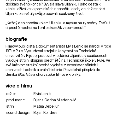
dočkalo svého konce? Bývalá sláva Uljaniku i jeho cesta k
zániku ožívá ve vzpomínkách nespočtu osob, z nichž mnohé
Uljaniku zasvětily svůj pracovní i soukromý život.
„Každý den chodím kolem Uljaniku a myslím na ty scény. Teď už
si prostě nechci na tento okamžik vzpomenout.“
biografie
Filmový publicista a dokumentarista Elvis Lenić se narodil v roce
1971 v Pule. Vystudoval strojní inženýrství na Technické
univerzitě v Rijece, pracoval v loděnici Uljanik a v současnosti
vyučuje strojní skupinu předmětů na Technické škole v Pule. Ve
své krátkometrážní tvorbě vychází z experimentálních i
archivních technik a orální historie. Pravidelně přispívá do
deníku
Glas Istre
a chorvatské filmové kroniky.
více o filmu
režie:
Elvis Lenić
producent:
Dijana Cetina Mlađenović
střih:
Matija Debeljuh
sound design:
Bojan Kondres