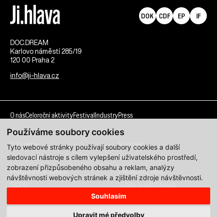
DOK
CDF
EP
IF
DOC.DREAM​
Karlovo náměstí 285/19
120 00 Praha 2
info@ji-hlava.cz
O nás
Celoroční aktivity
Festival
Industry
Press
Používáme soubory cookies
Kdo jsme
Kontakt
Tyto webové stránky používají soubory cookies a další
sledovací nástroje s cílem vylepšení uživatelského prostředí,
Partnerství
Pracovní příležitosti
zobrazení přizpůsobeného obsahu a reklam, analýzy
Programové sekce
Přihlášení filmu
návštěvnosti webových stránek a zjištění zdroje návštěvnosti.
GDPR
Ji.hlava udržitelná
Souhlasím
Všechna práva vyhrazena DOC.DREAM services s. r. o.
Upravit mé předvolby