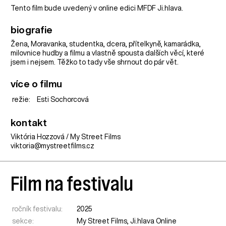
Tento film bude uvedený v online edici MFDF Ji.hlava.
biografie
Žena, Moravanka, studentka, dcera, přítelkyně, kamarádka,
milovnice hudby a filmu a vlastně spousta dalších věcí, které
jsem i nejsem. Těžko to tady vše shrnout do pár vět.
více o filmu
režie:
Esti Sochorcová
kontakt
Viktória Hozzová / My Street Films
viktoria@mystreetfilms.cz
Film na festivalu
ročník festivalu:
2025
sekce:
My Street Films
,
Ji.hlava Online