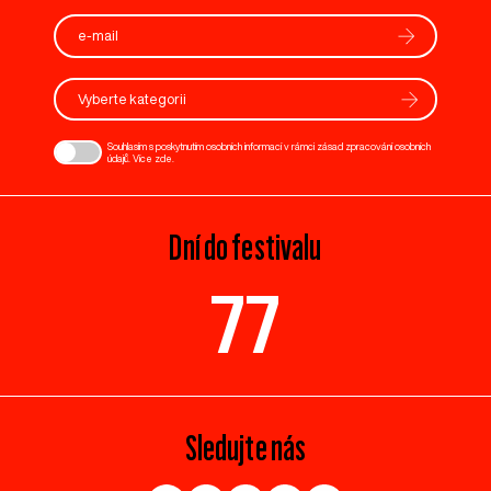
Vyberte kategorii
Souhlasím s poskytnutím osobních informací v rámci zásad zpracování osobních
údajů. Více
zde
.
Dní do festivalu
77
Sledujte nás