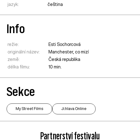
jazyk:
čeština
Info
režie:
Esti Sochorcová
originální název:
Manchester, co mizí
země:
Česká republika
délka filmu:
10 min.
Sekce
My Street Films
Ji.hlava Online
Partnerství festivalu