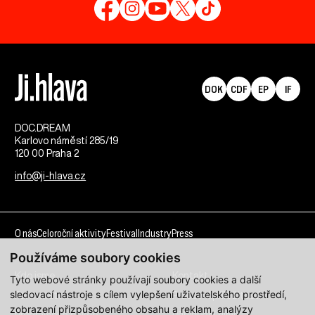
DOK
CDF
EP
IF
DOC.DREAM​
Karlovo náměstí 285/19
120 00 Praha 2
info@ji-hlava.cz
O nás
Celoroční aktivity
Festival
Industry
Press
Používáme soubory cookies
Kdo jsme
Kontakt
Tyto webové stránky používají soubory cookies a další
sledovací nástroje s cílem vylepšení uživatelského prostředí,
Partnerství
Pracovní příležitosti
zobrazení přizpůsobeného obsahu a reklam, analýzy