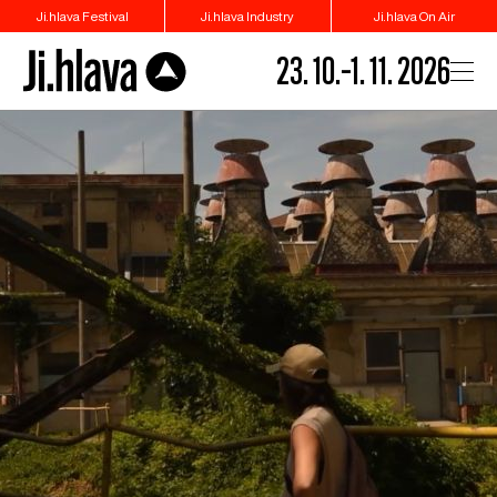
Ji.hlava Festival
Ji.hlava Industry
Ji.hlava On Air
23. 10.–1. 11. 2026