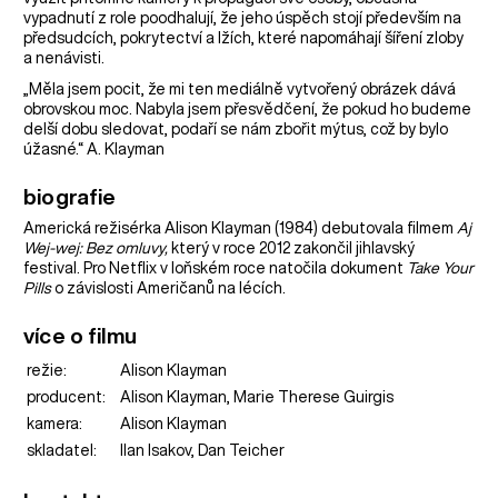
vypadnutí z role poodhalují, že jeho úspěch stojí především na
předsudcích, pokrytectví a lžích, které napomáhají šíření zloby
a nenávisti.
„Měla jsem pocit, že mi ten mediálně vytvořený obrázek dává
obrovskou moc. Nabyla jsem přesvědčení, že pokud ho budeme
delší dobu sledovat, podaří se nám zbořit mýtus, což by bylo
úžasné.“ A. Klayman
biografie
Americká režisérka Alison Klayman (1984) debutovala filmem
Aj
Wej-wej: Bez omluvy,
který v roce 2012 zakončil jihlavský
festival. Pro Netflix v loňském roce natočila dokument
Take Your
Pills
o závislosti Američanů na lécích.
více o filmu
režie:
Alison Klayman
producent:
Alison Klayman, Marie Therese Guirgis
kamera:
Alison Klayman
skladatel:
Ilan Isakov, Dan Teicher