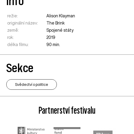
Info
režie:
Alison Klayman
originální název:
The Brink
země:
Spojené státy
rok:
2019
délka filmu:
90 min.
Sekce
Svědectví o politice
Partnerství festivalu