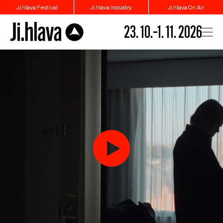
Ji.hlava Festival
Ji.hlava Industry
Ji.hlava On Air
23. 10.–1. 11. 2026