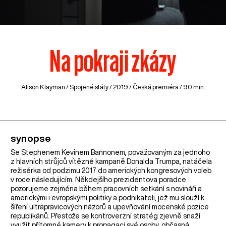
Na pokraji zkázy
Alison Klayman /
Spojené státy
/ 2019 / Česká premiéra / 90 min.
synopse
Se Stephenem Kevinem Bannonem, považovaným za jednoho
z hlavních strůjců vítězné kampaně Donalda Trumpa, natáčela
režisérka od podzimu 2017 do amerických kongresových voleb
v roce následujícím. Někdejšího prezidentova poradce
pozorujeme zejména během pracovních setkání s novináři a
americkými i evropskými politiky a podnikateli, jež mu slouží k
šíření ultrapravicových názorů a upevňování mocenské pozice
republikánů. Přestože se kontroverzní stratég zjevně snaží
využít přítomné kamery k propagaci své osoby, občasná