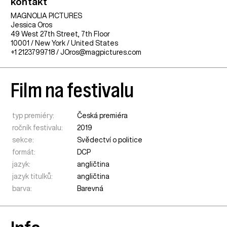
kontakt
MAGNOLIA PICTURES
Jessica Oros
49 West 27th Street, 7th Floor
10001 / New York / United States
+1 2123799718 / JOros@magpictures.com
Film na festivalu
typ premiéry:
Česká premiéra
ročník festivalu:
2019
sekce:
Svědectví o politice
formát:
DCP
jazyk:
angličtina
jazyk titulků:
angličtina
barva:
Barevná