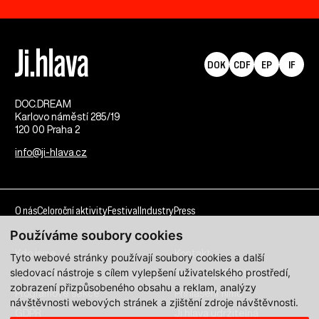
DOK
CDF
EP
IF
DOC.DREAM​
Karlovo náměstí 285/19
120 00 Praha 2
info@ji-hlava.cz
O nás
Celoroční aktivity
Festival
Industry
Press
Používáme soubory cookies
Kdo jsme
Kontakt
Tyto webové stránky používají soubory cookies a další
sledovací nástroje s cílem vylepšení uživatelského prostředí,
Partnerství
Pracovní příležitosti
zobrazení přizpůsobeného obsahu a reklam, analýzy
Programové sekce
Přihlášení filmu
návštěvnosti webových stránek a zjištění zdroje návštěvnosti.
GDPR
Ji.hlava udržitelná