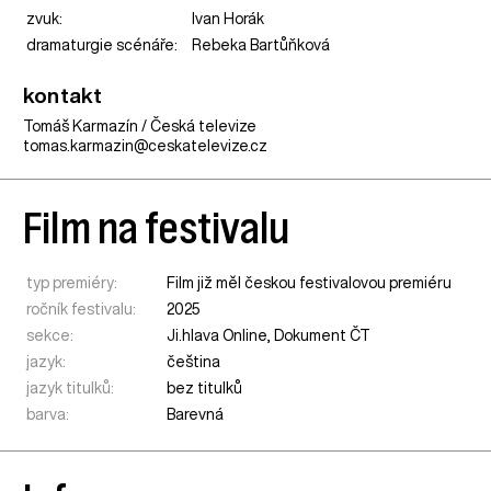
zvuk:
Ivan Horák
dramaturgie scénáře:
Rebeka Bartůňková
kontakt
Tomáš Karmazín / Česká televize
tomas.karmazin@ceskatelevize.cz
Film na festivalu
typ premiéry:
Film již měl českou festivalovou premiéru
ročník festivalu:
2025
sekce:
Ji.hlava Online
,
Dokument ČT
jazyk:
čeština
jazyk titulků:
bez titulků
barva:
Barevná