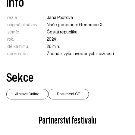
Info
režie:
Jana Počtová
originální název:
Naše generace: Generace X
země:
Česká republika
rok:
2024
délka filmu:
26 min.
upozornění:
Žádná z výše uvedených možností
Sekce
Ji.hlava Online
Dokument ČT
Partnerství festivalu