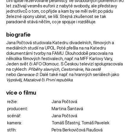
činí spíše rezervované pesimisty. Ve svobodných poměrech 90.
let zažívají vesměs euforii z nabyté svobody, ale představy
jednotlivců o tom, co přijde a kam by se měl svět po pádu
železné opony ubírat, se liší. Stejná zkušenost se tak
paradoxně stává něčím, co je spojuje i rozděluje.
biografie
Jana Počtová studovala Katedru divadelních, filmových a
mediálních studií na UPOL. Poté přešla na na Katedru
dokumentární tvorby na FAMU. Dlouhodobě pracovala na
několika filmových festivalech, např. na MFF Karlovy Vary,
Jeden svět či AFO Olomouc. S Českou televizí spolupracovala
na cyklech:
Příběhy slavných
,
Cestománie
,
Na cestě
nebo
Generace 0
. Dalé také např. na hranných seriálech jako
Vyprávěj
,
Mazalové
či
První republika
.
více o filmu
režie:
Jana Počtová
producent:
Martina Šantavá
scénář:
Jana Počtová
kamera:
Tomáš Šťastný, Tomáš Pavelek
střih:
Petra Berkovičová Raušová