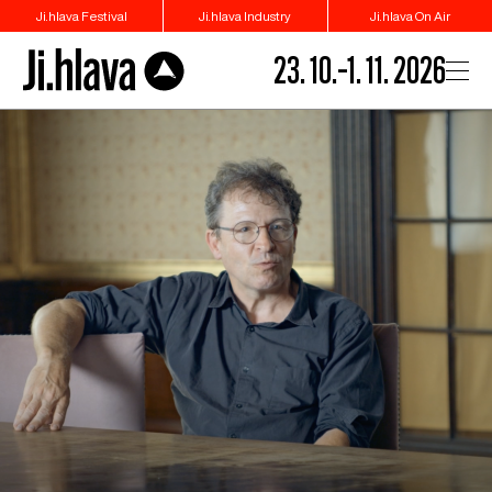
Ji.hlava Festival
Ji.hlava Industry
Ji.hlava On Air
23. 10.–1. 11. 2026