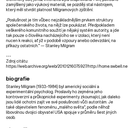
zamýšlený jako výukový materiál, se později stal nástrojem,
který měl stvrdit platnost Milgramových zjištění.
„Poslušnost je tím vůbec nejzákladnějším prvkem struktury
společenského života, na nějž lze poukázat. Předpokladem
veškerého komunitního soužití je nějaký systém autority, a jde
tak pouze o člověka nacházejícího se v izolaci, který není
nucen k reakci, ať již v podobě vzpoury anebo odevzdání, na
příkazy ostatních.“ — Stanley Milgram
---
Zdroj citátu:
https://web.archive.org/web/20101216075927/http://home.swbell.n
biografie
Stanley Milgram (1933–1984) byl americký sociální a
experimentální psycholog. Proslavily ho zejména jeho
kontroverzní a průkopnické experimenty zkoumající, jak daleko
jsou lidé ochotni zajít ve své poslušnosti vůči autoritám. Je
také objevitelem fenoménu „malého světa“, podle něhož
libovolnou dvojici obyvatel USA spojuje v průměru šest jiných
osob.