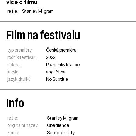
více o filmu
režie:
Stanley Milgram
Film na festivalu
typ premiéry:
Česká premiéra
ročník festivalu:
2022
sekce:
Poznámky k válce
jazyk:
angličtina
jazyk titulků:
No Subtitle
Info
režie:
Stanley Milgram
originální název:
Obedience
země:
Spojené státy