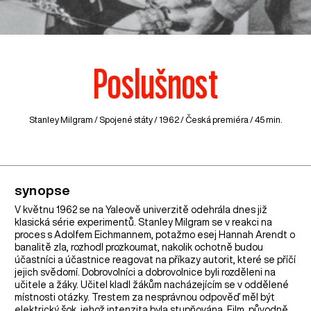
Poslušnost
Stanley Milgram /
Spojené státy
/ 1962 / Česká premiéra / 45 min.
synopse
V květnu 1962 se na Yaleově univerzitě odehrála dnes již
klasická série experimentů. Stanley Milgram se v reakci na
proces s Adolfem Eichmannem, potažmo esej Hannah Arendt o
banalitě zla, rozhodl prozkoumat, nakolik ochotně budou
účastníci a účastnice reagovat na příkazy autorit, které se příčí
jejich svědomí. Dobrovolníci a dobrovolnice byli rozděleni na
učitele a žáky. Učitel kladl žákům nacházejícím se v oddělené
místnosti otázky. Trestem za nesprávnou odpověď měl být
elektrický šok, jehož intenzita byla stupňována. Film, původně