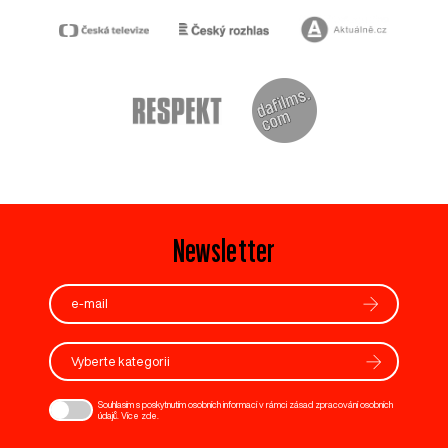
Newsletter
Vyberte kategorii
Souhlasím s poskytnutím osobních informací v rámci zásad zpracování osobních
údajů. Více
zde
.