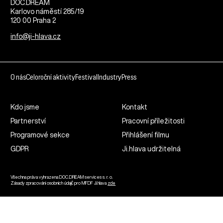
DOC.DREAM​
Karlovo náměstí 285/19
120 00 Praha 2
info@ji-hlava.cz
O nás
Celoroční aktivity
Festival
Industry
Press
Kdo jsme
Kontakt
Partnerství
Pracovní příležitosti
Programové sekce
Přihlášení filmu
GDPR
Ji.hlava udržitelná
Všechna práva vyhrazena DOC.DREAM services s. r. o.
Zásady zpracování osobních údajů pro MFDF Ji.hlava
zde