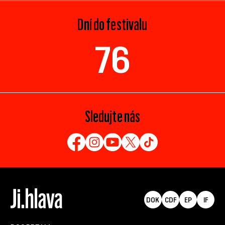
Dní do festivalu
76
Sledujte nás
DOK
CDF
EP
IF