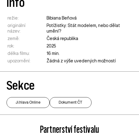
Info
režie:
Bibiana Beňová
originální
Potížistky: Stát modelem, nebo dělat
název:
umění?
země:
Česká republika
rok:
2025
délka filmu:
16 min.
upozornění:
Žádná z výše uvedených možností
Sekce
Ji.hlava Online
Dokument ČT
Partnerství festivalu