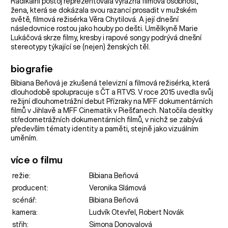
Radikální postoj reprezentovala výrazná filmová osobnost,
žena, která se dokázala svou razancí prosadit v mužském
světě, filmová režisérka Věra Chytilová. A její dnešní
následovnice rostou jako houby po dešti. Umělkyně Marie
Lukáčová skrze filmy, kresby i rapové songy podrývá dnešní
stereotypy týkající se (nejen) ženských těl.
biografie
Bibiana Beňová je zkušená televizní a filmová režisérka, která
dlouhodobě spolupracuje s ČT a RTVS. V roce 2015 uvedla svůj
režijní dlouhometrážní debut Přízraky na MFF dokumentárních
filmů v Jihlavě a MFF Cinematik v Piešťanech. Natočila desítky
středometrážních dokumentárních filmů, v nichž se zabývá
především tématy identity a paměti, stejně jako vizuálním
uměním.
více o filmu
režie:
Bibiana Beňová
producent:
Veronika Slámová
scénář:
Bibiana Beňová
kamera:
Ludvík Otevřel, Robert Novák
střih:
Simona Donovalová