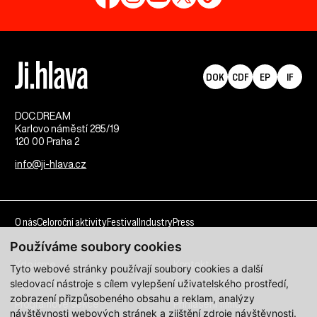
DOK
CDF
EP
IF
DOC.DREAM​
Karlovo náměstí 285/19
120 00 Praha 2
info@ji-hlava.cz
O nás
Celoroční aktivity
Festival
Industry
Press
Používáme soubory cookies
Kdo jsme
Kontakt
Tyto webové stránky používají soubory cookies a další
sledovací nástroje s cílem vylepšení uživatelského prostředí,
Partnerství
Pracovní příležitosti
zobrazení přizpůsobeného obsahu a reklam, analýzy
Programové sekce
Přihlášení filmu
návštěvnosti webových stránek a zjištění zdroje návštěvnosti.