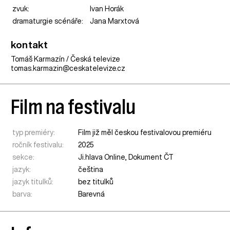
zvuk:
Ivan Horák
dramaturgie scénáře:
Jana Marxtová
kontakt
Tomáš Karmazín / Česká televize
tomas.karmazin@ceskatelevize.cz
Film na festivalu
typ premiéry:
Film již měl českou festivalovou premiéru
ročník festivalu:
2025
sekce:
Ji.hlava Online
,
Dokument ČT
jazyk:
čeština
jazyk titulků:
bez titulků
barva:
Barevná