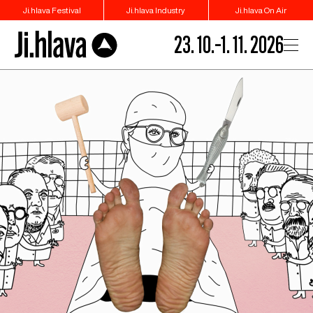
Ji.hlava Festival
Ji.hlava Industry
Ji.hlava On Air
23. 10.–1. 11. 2026