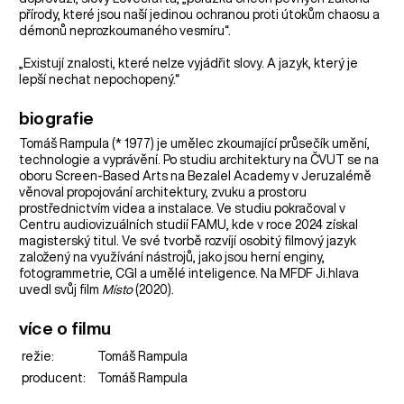
přírody, které jsou naší jedinou ochranou proti útokům chaosu a
démonů neprozkoumaného vesmíru“.
„Existují znalosti, které nelze vyjádřit slovy. A jazyk, který je
lepší nechat nepochopený.“
biografie
Tomáš Rampula (* 1977) je umělec zkoumající průsečík umění,
technologie a vyprávění. Po studiu architektury na ČVUT se na
oboru Screen-Based Arts na Bezalel Academy v Jeruzalémě
věnoval propojování architektury, zvuku a prostoru
prostřednictvím videa a instalace. Ve studiu pokračoval v
Centru audiovizuálních studií FAMU, kde v roce 2024 získal
magisterský titul. Ve své tvorbě rozvíjí osobitý filmový jazyk
založený na využívání nástrojů, jako jsou herní enginy,
fotogrammetrie, CGI a umělé inteligence. Na MFDF Ji.hlava
uvedl svůj film
Místo
(2020).
více o filmu
režie:
Tomáš Rampula
producent:
Tomáš Rampula