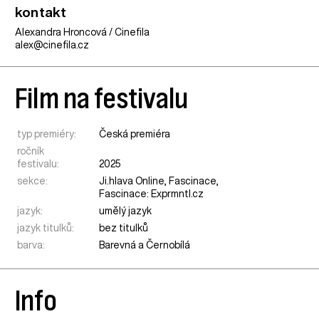
kontakt
Alexandra Hroncová / Cinefila
alex@cinefila.cz
Film na festivalu
typ premiéry:
Česká premiéra
ročník
festivalu:
2025
sekce:
Ji.hlava Online
,
Fascinace
,
Fascinace: Exprmntl.cz
jazyk:
umělý jazyk
jazyk titulků:
bez titulků
barva:
Barevná a Černobílá
Info