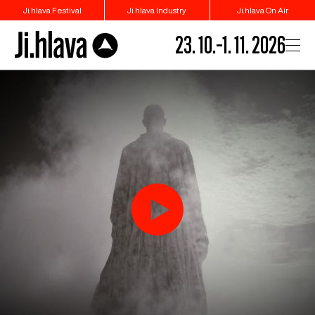
Ji.hlava Festival
Ji.hlava Industry
Ji.hlava On Air
23. 10.–1. 11. 2026