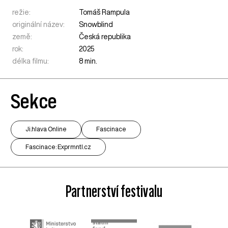
režie:
Tomáš Rampula
originální název:
Snowblind
země:
Česká republika
rok:
2025
délka filmu:
8 min.
Sekce
Ji.hlava Online
Fascinace
Fascinace: Exprmntl.cz
Partnerství festivalu