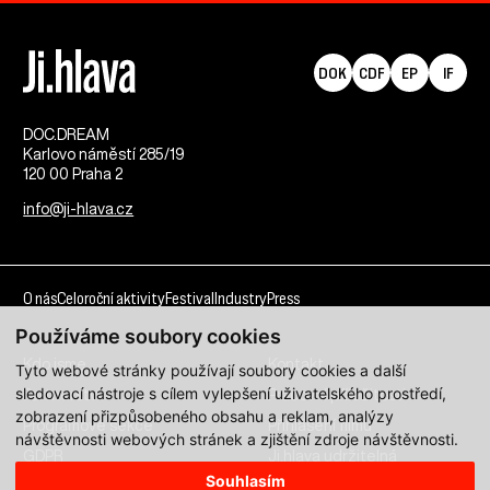
DOK
CDF
EP
IF
DOC.DREAM​
Karlovo náměstí 285/19
120 00 Praha 2
info@ji-hlava.cz
O nás
Celoroční aktivity
Festival
Industry
Press
Používáme soubory cookies
Kdo jsme
Kontakt
Tyto webové stránky používají soubory cookies a další
sledovací nástroje s cílem vylepšení uživatelského prostředí,
Partnerství
Pracovní příležitosti
zobrazení přizpůsobeného obsahu a reklam, analýzy
Programové sekce
Přihlášení filmu
návštěvnosti webových stránek a zjištění zdroje návštěvnosti.
GDPR
Ji.hlava udržitelná
Souhlasím