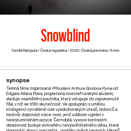
Snowblind
Tomáš Rampula /
Česká republika
/ 2025 / Česká premiéra / 8 min.
synopse
Temná férie inspirovaná
Příhodami Arthura Gordona Pyma
od
Edgara Allana Poea, propletená lovecraftovskými aluzemi,
sleduje osamělého poutníka, který vstupuje do zapomenuté
říše, v níž se tříští skutečnost. Ve spolupráci s umělou
inteligencí vytvářené vize vysokohorských útesů, ledovců a
nestvůr doprovází voice-over, jenž události vypráví v
nesrozumitelném jazyce. Černobílá, vysoce kontrastní
obrazovost buduje atmosféru nevysvětlitelného děsu, která
doprovází, slovy Lovecrafta, „porážku oněch pevných zákonů