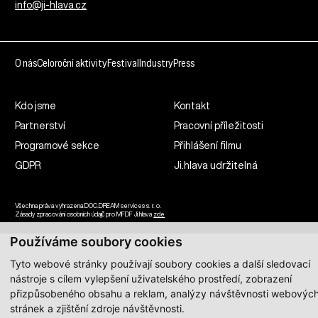
info@ji-hlava.cz
O nás
Celoroční aktivity
Festival
Industry
Press
Kdo jsme
Kontakt
Partnerství
Pracovní příležitosti
Programové sekce
Přihlášení filmu
GDPR
Ji.hlava udržitelná
Všechna práva vyhrazena DOC.DREAM services s. r. o.
Zásady zpracování osobních údajů pro MFDF Ji.hlava
zde
Používáme soubory cookies
Tyto webové stránky používají soubory cookies a další sledovací
nástroje s cílem vylepšení uživatelského prostředí, zobrazení
přizpůsobeného obsahu a reklam, analýzy návštěvnosti webovýc
stránek a zjištění zdroje návštěvnosti.