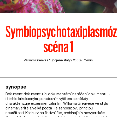
Symbiopsychotaxiplasmóz
scéna 1
William Greaves /
Spojené státy
/ 1968 / 75 min.
synopse
Dokument dokumentující dokumentární natáčení dokumentu –
i tímhle krkolomným, paradoxním výčtem se někdy
charakterizuje experimentální film Williama Greavese ve stylu
cinema verité a velká pocta Heisenbergovu principu
neurčitosti. Konkurz na fiktivní film, probíhající v newyorském