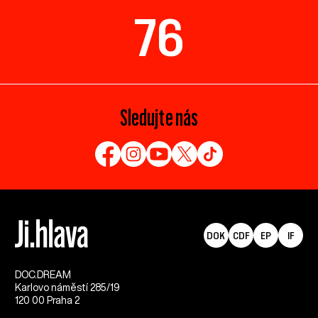
76
Sledujte nás
DOK
CDF
EP
IF
DOC.DREAM​
Karlovo náměstí 285/19
120 00 Praha 2