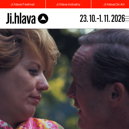
Ji.hlava Festival
Ji.hlava Industry
Ji.hlava On Air
23. 10.–1. 11. 2026