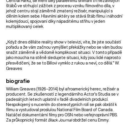
Central Parku, se mění díky paralelnímu snímání tří nezávislých
štábů ve strhující zážitek z procesu vzniku filmového díla, v
jehož centru stojí záměrně zmatený režisér, manipulující s
děním kolem sebe. Hlavními aktéry se stává štáb filmu i náhodní
kolemjdoucí, spojovaní díky nápaditému střihu v jeden
multiplikovaný celek.
„Když dnes děláte reality show v televizi, víte, že jste součástí
pořadu a že vám začnou vymýšlet překážky nebo se vám budou
snažit záměrně a vědomě komplikovat situaci. V tomto případě
jako moucha na stěně sledujete situaci, kdy jsou lidé naprosto
W.
přesvědčeni, že se to Billovi vymklo z rukou a neví, co dělá.“
Greaves
biografie
William Greaves (1926–2014) byl afroamerický herec, režisér a
producent. Se zkušeností z legendárního Actor’s Studia se v
padesátých letech uplatnil v řadě divadelních produkcí.
Nespokojený s nucením do stereotypních rolí se pak obrátil k
filmu a vystudoval proslulou National Film Board of Canada.
Natáčel dokumentární filmy pro OSN nebo veřejnoprávní PBS.
Za průkopnický formát
Black Journal
obdržel cenu Emmy.