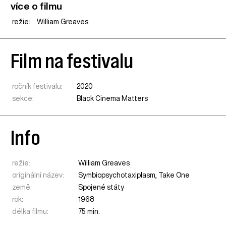
více o filmu
režie:
William Greaves
Film na festivalu
ročník festivalu:
2020
sekce:
Black Cinema Matters
Info
režie:
William Greaves
originální název:
Symbiopsychotaxiplasm, Take One
země:
Spojené státy
rok:
1968
délka filmu:
75 min.