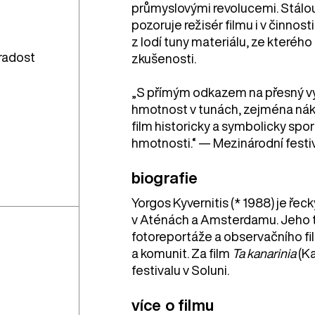
průmyslovými revolucemi. Stálou
pozoruje režisér filmu i v činnost
z lodí tuny materiálu, ze kteréh
radost
zkušenosti.
„S přímým odkazem na přesný vý
hmotnost v tunách, zejména nák
film historicky a symbolicky spo
hmotnosti.“ — Mezinárodní festi
biografie
Yorgos Kyvernitis (* 1988) je řec
v Aténách a Amsterdamu. Jeho 
fotoreportáže a observačního fil
a komunit. Za film
Ta kanarinia
(Ka
festivalu v Soluni.
více o filmu