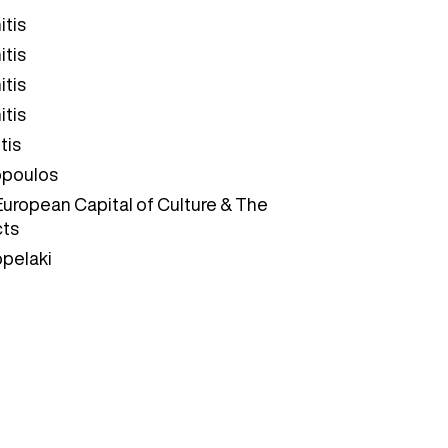
itis
itis
itis
itis
tis
opoulos
European Capital of Culture & The
cts
opelaki