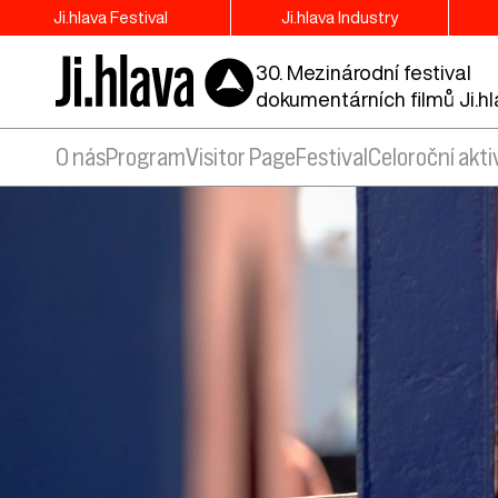
Ji.hlava Festival
Ji.hlava Industry
30. Mezinárodní festival
dokumentárních filmů Ji.h
O nás
Program
Visitor Page
Festival
Celoroční akti