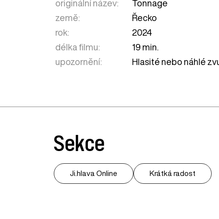
originální název:
Tonnage
země:
Řecko
rok:
2024
délka filmu:
19 min.
upozornění:
Hlasité nebo náhlé zv
Sekce
Ji.hlava Online
Krátká radost