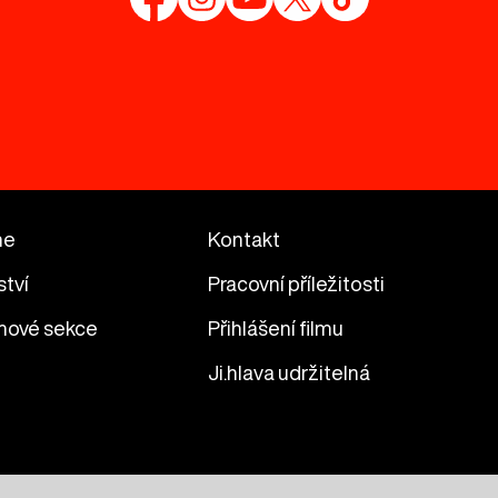
me
Kontakt
ství
Pracovní příležitosti
mové sekce
Přihlášení filmu
Ji.hlava udržitelná