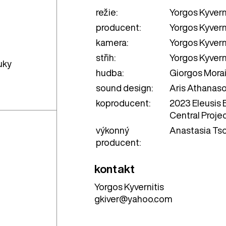
režie:
Yorgos Kyvern
producent:
Yorgos Kyvern
kamera:
Yorgos Kyvern
střih:
Yorgos Kyvern
uky
hudba:
Giorgos Morai
sound design:
Aris Athanas
koproducent:
2023 Eleusis 
Central Proje
výkonný
Anastasia Ts
producent:
kontakt
Yorgos Kyvernitis
gkiver@yahoo.com