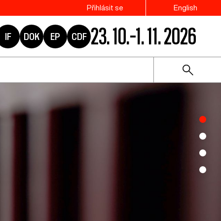
Přihlásit se
English
23. 10.–1. 11. 2026
IF
DOK
EP
CDF