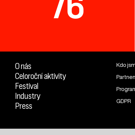
76
O nás
Kdo js
Celoroční aktivity
Partner
Festival
Progra
Industry
GDPR
Press