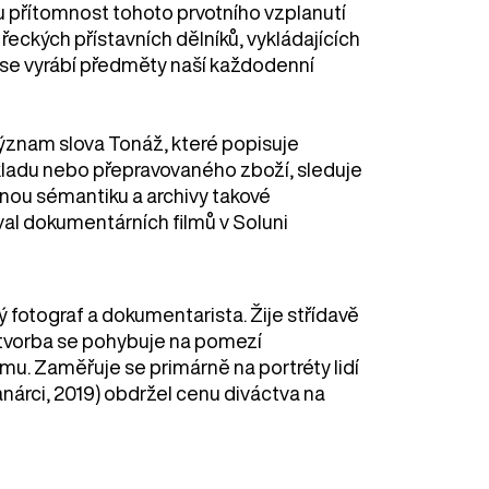
 přítomnost tohoto prvotního vzplanutí
i řeckých přístavních dělníků, vykládajících
o se vyrábí předměty naší každodenní
znam slova Tonáž, které popisuje
ladu nebo přepravovaného zboží, sleduje
rnou sémantiku a archivy takové
val dokumentárních filmů v Soluni
ký fotograf a dokumentarista. Žije střídavě
tvorba se pohybuje na pomezí
mu. Zaměřuje se primárně na portréty lidí
nárci, 2019) obdržel cenu diváctva na