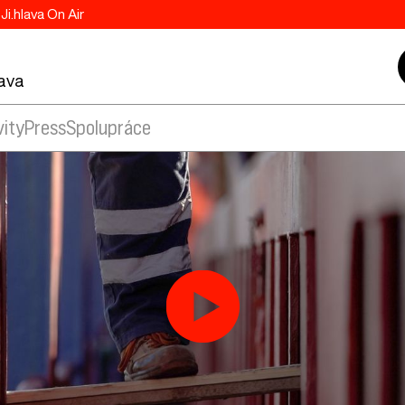
Ji.hlava On Air
lava
vity
Press
Spolupráce