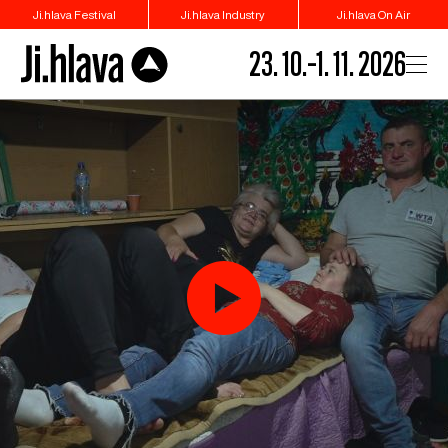
Ji.hlava Festival
Ji.hlava Industry
Ji.hlava On Air
23. 10.–1. 11. 2026