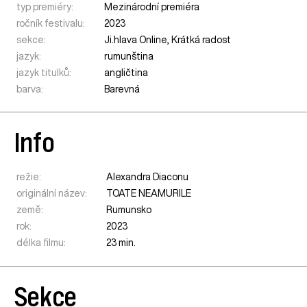
typ premiéry:
Mezinárodní premiéra
ročník festivalu:
2023
sekce:
Ji.hlava Online
,
Krátká radost
jazyk:
rumunština
jazyk titulků:
angličtina
barva:
Barevná
Info
režie:
Alexandra Diaconu
originální název:
TOATE NEAMURILE
země:
Rumunsko
rok:
2023
délka filmu:
23 min.
Sekce