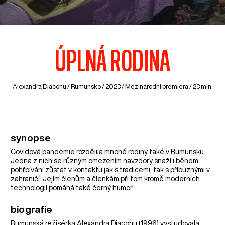
ÚPLNÁ RODINA
Alexandra Diaconu /
Rumunsko
/ 2023 / Mezinárodní premiéra / 23 min.
synopse
Covidová pandemie rozdělila mnohé rodiny také v Rumunsku.
Jedna z nich se různým omezením navzdory snaží i během
pohřbívání zůstat v kontaktu jak s tradicemi, tak s příbuznými v
zahraničí. Jejím členům a členkám při tom kromě moderních
technologií pomáhá také černý humor.
biografie
Rumunská režisérka Alexandra Diaconu (1996) vystudovala