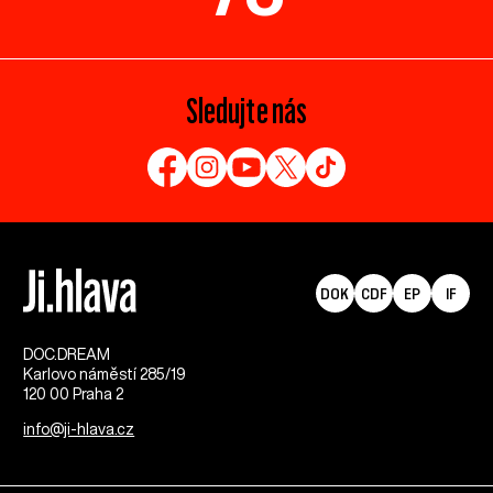
Sledujte nás
DOK
CDF
EP
IF
DOC.DREAM​
Karlovo náměstí 285/19
120 00 Praha 2
info@ji-hlava.cz