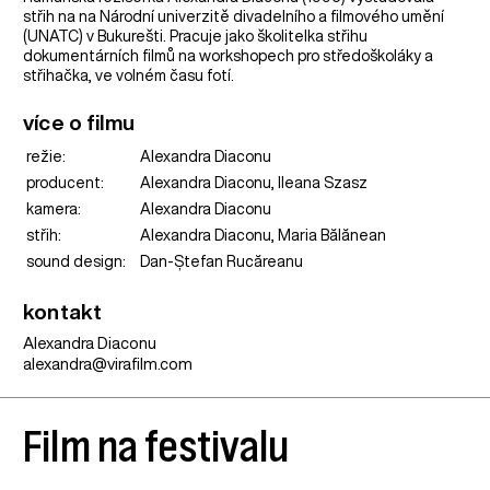
střih na na Národní univerzitě divadelního a filmového umění
(UNATC) v Bukurešti. Pracuje jako školitelka střihu
dokumentárních filmů na workshopech pro středoškoláky a
střihačka, ve volném času fotí.
více o filmu
režie:
Alexandra Diaconu
producent:
Alexandra Diaconu, Ileana Szasz
kamera:
Alexandra Diaconu
střih:
Alexandra Diaconu, Maria Bălănean
sound design:
Dan-Ștefan Rucăreanu
kontakt
Alexandra Diaconu
alexandra@virafilm.com
Film na festivalu