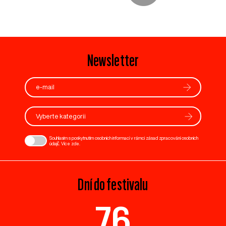
Newsletter
Vyberte kategorii
Souhlasím s poskytnutím osobních informací v rámci zásad zpracování osobních
údajů. Více
zde
.
Dní do festivalu
76