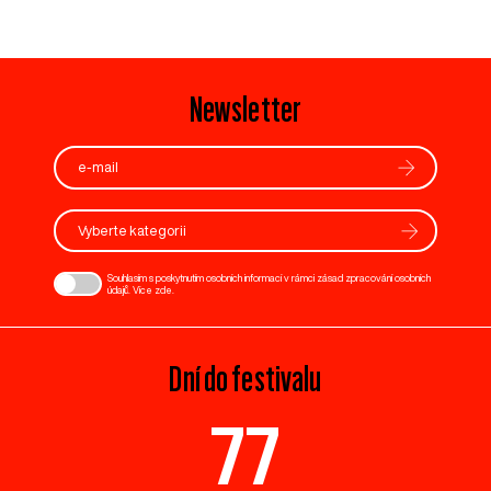
Newsletter
Vyberte kategorii
Souhlasím s poskytnutím osobních informací v rámci zásad zpracování osobních
údajů. Více
zde
.
Dní do festivalu
77