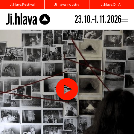
Ji.hlava Festival
Ji.hlava Industry
Ji.hlava On Air
23. 10.–1. 11. 2026