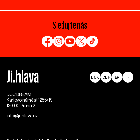
Sledujte nás
DOK
CDF
EP
IF
DOC.DREAM​
Karlovo náměstí 285/19
120 00 Praha 2
info@ji-hlava.cz