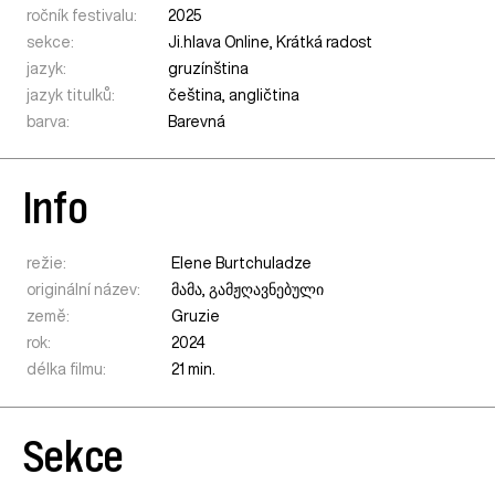
ročník festivalu:
2025
sekce:
Ji.hlava Online
,
Krátká radost
jazyk:
gruzínština
jazyk titulků:
čeština, angličtina
barva:
Barevná
Info
režie:
Elene Burtchuladze
originální název:
მამა, გამჟღავნებული
země:
Gruzie
rok:
2024
délka filmu:
21 min.
Sekce