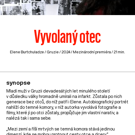
Vyvolaný otec
Elene Burtchuladze /
Gruzie
/ 2024 / Mezinárodní premiéra / 21 min.
synopse
Mladí muži v Gruzii devadesátých let minulého století
v důsledku války hromadně umírali na infarkt. Zůstala po nich
generace bez otců, do níž patří i Elene. Autobiografický portrét
nahlíží do temné komory, v níž autorka vyvolává fotografie a
filmy, které jí po otci zůstaly, propůjčuje jim vlastní narativ, a
nalézá tak i sama sebe.
„Mezi zemí a říší mrtvých se temná komora stává jedinou
dimenzí, kde se mohou protnout cesty otce a dcery.“