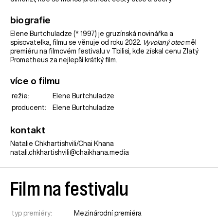
biografie
Elene Burtchuladze (* 1997) je gruzínská novinářka a
spisovatelka, filmu se věnuje od roku 2022.
Vyvolaný otec
měl
premiéru na filmovém festivalu v Tbilisi, kde získal cenu Zlatý
Prometheus za nejlepší krátký film.
více o filmu
režie:
Elene Burtchuladze
producent:
Elene Burtchuladze
kontakt
Natalie Chkhartishvili/Chai Khana
natali.chkhartishvili@chaikhana.media
Film na festivalu
typ premiéry:
Mezinárodní premiéra