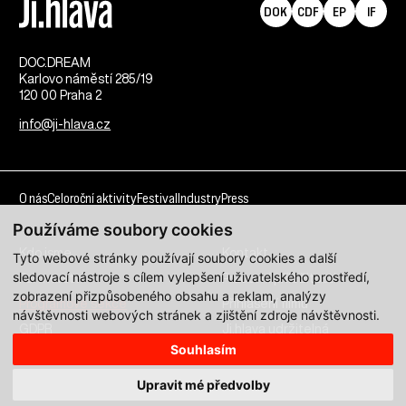
DOK
CDF
EP
IF
DOC.DREAM​
Karlovo náměstí 285/19
120 00 Praha 2
info@ji-hlava.cz
O nás
Celoroční aktivity
Festival
Industry
Press
Používáme soubory cookies
Kdo jsme
Kontakt
Tyto webové stránky používají soubory cookies a další
sledovací nástroje s cílem vylepšení uživatelského prostředí,
Partnerství
Pracovní příležitosti
zobrazení přizpůsobeného obsahu a reklam, analýzy
Programové sekce
Přihlášení filmu
návštěvnosti webových stránek a zjištění zdroje návštěvnosti.
GDPR
Ji.hlava udržitelná
Souhlasím
Všechna práva vyhrazena DOC.DREAM services s. r. o.
Upravit mé předvolby
Zásady zpracování osobních údajů pro MFDF Ji.hlava
zde