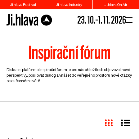
Ji.hlava Festival
Ji.hlava Industry
Ji.hlava On Air
23. 10.–1. 11. 2026
Inspirační fórum
Diskusní platforma Inspirační fórum je pro nás příležitostí objevovat nové
perspektivy, posilovat dialog a vnášet do veřejného prostoru nové otázky
o současném světě.