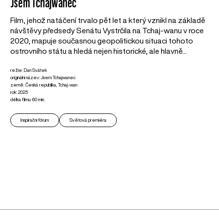
Jsem Tchajwanec
Film, jehož natáčení trvalo pět let a který vznikl na základě
návštěvy předsedy Senátu Vystrčila na Tchaj-wanu v roce
2020, mapuje současnou geopolitickou situaci tohoto
ostrovního státu a hledá nejen historické, ale hlavně...
režie: Dan Svátek
originální název: Jsem Tchajwanec
země: Česká republika, Tchaj-wan
rok: 2025
délka filmu: 60 min.
Inspirační fórum
Světová premiéra