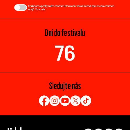
Souhlasím s poskytnutím osobních informací v rámci zásad zpracování osobních
údajů. Více
zde
.
Dní do festivalu
76
Sledujte nás