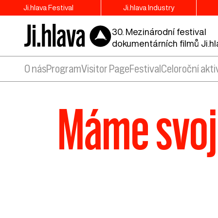
Ji.hlava Festival
Ji.hlava Industry
30. Mezinárodní festival
dokumentárních filmů Ji.h
O nás
Program
Visitor Page
Festival
Celoroční akti
Máme svoj 