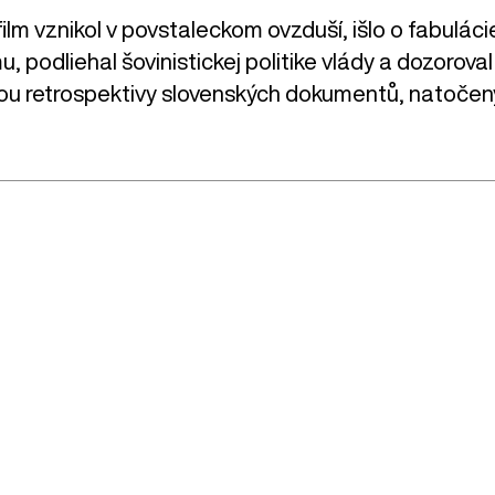
ilm vznikol v povstaleckom ovzduší, išlo o fabuláci
u, podliehal šovinistickej politike vlády a dozoro
rkou retrospektivy slovenských dokumentů, natočen