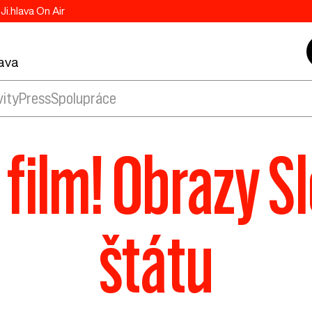
Ji.hlava On Air
lava
vity
Press
Spolupráce
film! Obrazy 
štátu