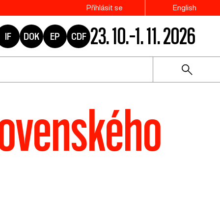
Přihlásit se
English
23. 10.–1. 11. 2026
IF
DOK
EP
CDF
Slovenského