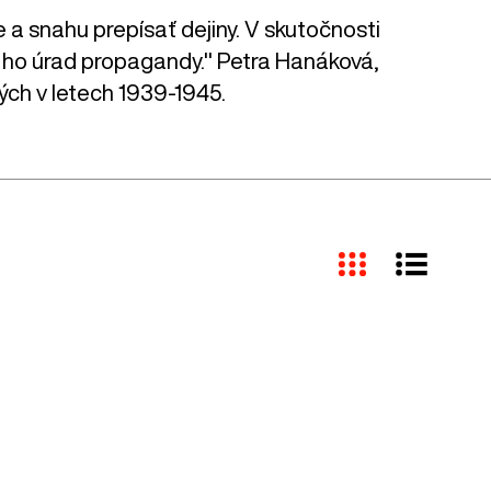
e a snahu prepísať dejiny. V skutočnosti
val ho úrad propagandy." Petra Hanáková,
ých v letech 1939-1945.