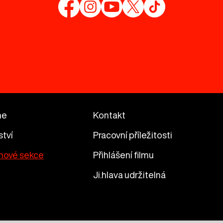
me
Kontakt
ství
Pracovní příležitosti
mové sekce
Přihlášení filmu
Ji.hlava udržitelná