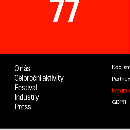
77
O nás
Kdo js
Celoroční aktivity
Partner
Festival
Progra
Industry
GDPR
Press