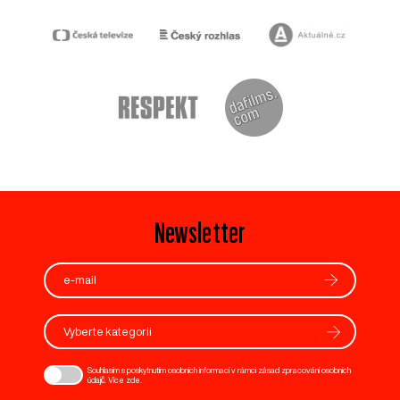
Newsletter
Vyberte kategorii
Souhlasím s poskytnutím osobních informací v rámci zásad zpracování osobních
údajů. Více
zde
.