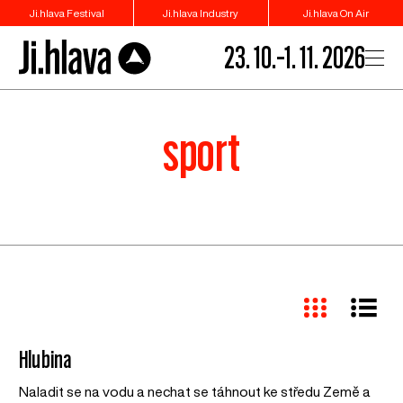
Ji.hlava Festival
Ji.hlava Industry
Ji.hlava On Air
23. 10.–1. 11. 2026
sport
Hlubina
Naladit se na vodu a nechat se táhnout ke středu Země a