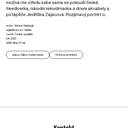
možná i ke středu sebe sama se pokouší česká
freediverka, národní rekordmanka a dcera akvabely a
potápěče Jindřiška Zajacová. Rozjímavý portrét o...
režie: Viktorie Aldabagh
originální název: Hlubina
země: Česká republika
rok: 2025
délka filmu: 21 min.
Ji.hlava Online, Krátká radost
Světová premiéra