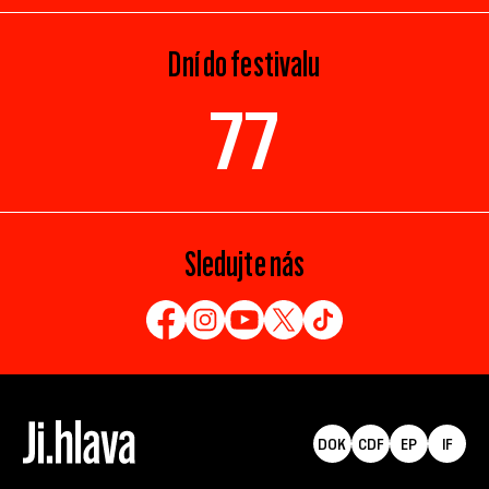
Dní do festivalu
77
Sledujte nás
DOK
CDF
EP
IF