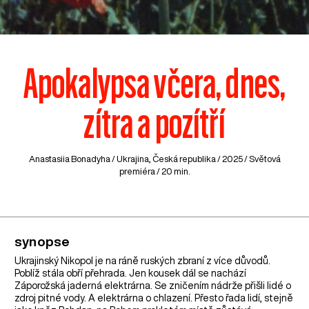
Apokalypsa včera, dnes,
zítra a pozítří
Anastasiia Bonadyha /
Ukrajina
,
Česká republika
/ 2025 / Světová
premiéra / 20 min.
synopse
Ukrajinský Nikopol je na ráně ruských zbraní z více důvodů.
Poblíž stála obří přehrada. Jen kousek dál se nachází
Záporožská jaderná elektrárna. Se zničením nádrže přišli lidé o
zdroj pitné vody. A elektrárna o chlazení. Přesto řada lidí, stejně