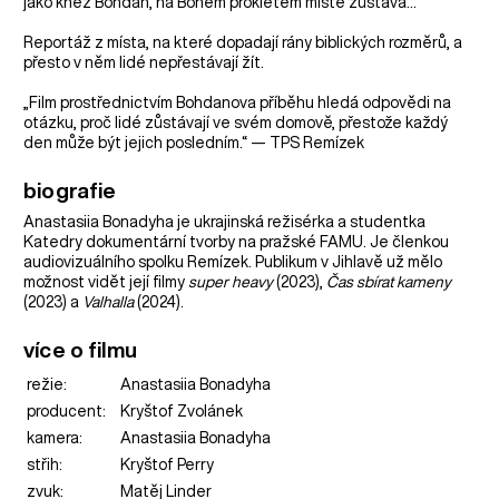
jako kněz Bohdan, na Bohem prokletém místě zůstává…
Reportáž z místa, na které dopadají rány biblických rozměrů, a
přesto v něm lidé nepřestávají žít.
„Film prostřednictvím Bohdanova příběhu hledá odpovědi na
otázku, proč lidé zůstávají ve svém domově, přestože každý
den může být jejich posledním.“ — TPS Remízek
biografie
Anastasiia Bonadyha je ukrajinská režisérka a studentka
Katedry dokumentární tvorby na pražské FAMU. Je členkou
audiovizuálního spolku Remízek. Publikum v Jihlavě už mělo
možnost vidět její filmy
super heavy
(2023),
Čas sbírat kameny
(2023) a
Valhalla
(2024).
více o filmu
režie:
Anastasiia Bonadyha
producent:
Kryštof Zvolánek
kamera:
Anastasiia Bonadyha
střih:
Kryštof Perry
zvuk:
Matěj Linder