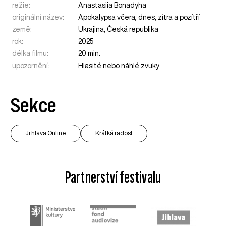
režie:
Anastasiia Bonadyha
originální název:
Apokalypsa včera, dnes, zítra a pozítří
země:
Ukrajina
,
Česká republika
rok:
2025
délka filmu:
20 min.
upozornění:
Hlasité nebo náhlé zvuky
Sekce
Ji.hlava Online
Krátká radost
Partnerství festivalu