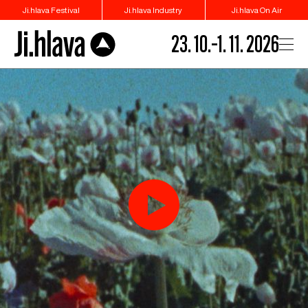
Ji.hlava Festival
Ji.hlava Industry
Ji.hlava On Air
23. 10.–1. 11. 2026