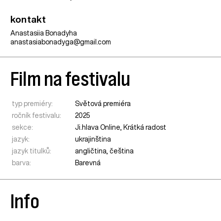
kontakt
Anastasiia Bonadyha
anastasiabonadyga@gmail.com
Film na festivalu
typ premiéry:
Světová premiéra
ročník festivalu:
2025
sekce:
Ji.hlava Online
,
Krátká radost
jazyk:
ukrajinština
jazyk titulků:
angličtina, čeština
barva:
Barevná
Info