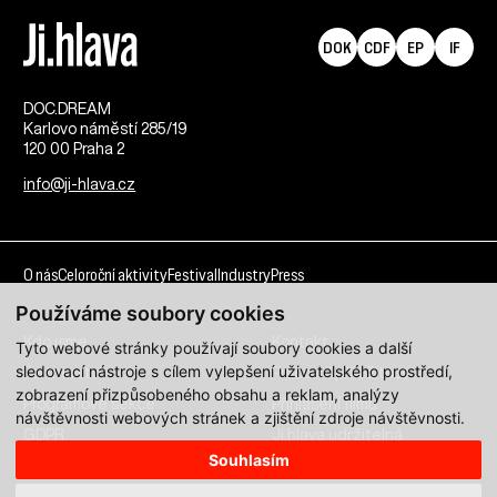
DOK
CDF
EP
IF
DOC.DREAM​
Karlovo náměstí 285/19
120 00 Praha 2
info@ji-hlava.cz
O nás
Celoroční aktivity
Festival
Industry
Press
Používáme soubory cookies
Kdo jsme
Kontakt
Tyto webové stránky používají soubory cookies a další
sledovací nástroje s cílem vylepšení uživatelského prostředí,
Partnerství
Pracovní příležitosti
zobrazení přizpůsobeného obsahu a reklam, analýzy
Programové sekce
Přihlášení filmu
návštěvnosti webových stránek a zjištění zdroje návštěvnosti.
GDPR
Ji.hlava udržitelná
Souhlasím