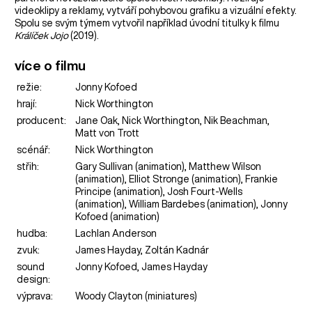
videoklipy a reklamy, vytváří pohybovou grafiku a vizuální efekty.
Spolu se svým týmem vytvořil například úvodní titulky k filmu
Králíček Jojo
(2019).
více o filmu
režie:
Jonny Kofoed
hrají:
Nick Worthington
producent:
Jane Oak, Nick Worthington, Nik Beachman,
Matt von Trott
scénář:
Nick Worthington
střih:
Gary Sullivan (animation), Matthew Wilson
(animation), Elliot Stronge (animation), Frankie
Principe (animation), Josh Fourt-Wells
(animation), William Bardebes (animation), Jonny
Kofoed (animation)
hudba:
Lachlan Anderson
zvuk:
James Hayday, Zoltán Kadnár
sound
Jonny Kofoed, James Hayday
design:
výprava:
Woody Clayton (miniatures)