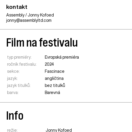
kontakt
Assembly / Jonny Kofoed
jonny@assemblyltd.com
Film na festivalu
typ premiéry:
Evropská premiéra
ročník festivalu:
2024
sekce:
Fascinace
jazyk:
angličtina
jazyk titulků:
bez titulků
barva:
Barevná
Info
režie:
Jonny Kofoed