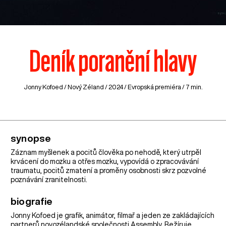
Deník poranění hlavy
Jonny Kofoed /
Nový Zéland
/ 2024 / Evropská premiéra / 7 min.
synopse
Záznam myšlenek a pocitů člověka po nehodě, který utrpěl
krvácení do mozku a otřes mozku, vypovídá o zpracovávání
traumatu, pocitů zmatení a proměny osobnosti skrz pozvolné
poznávání zranitelnosti.
biografie
Jonny Kofoed je grafik, animátor, filmař a jeden ze zakládajících
partnerů novozélandské společnosti Assembly. Režíruje