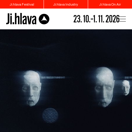
Ji.hlava Festival
Ji.hlava Industry
Ji.hlava On Air
23. 10.–1. 11. 2026