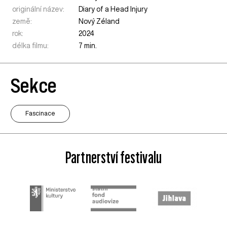
originální název:
Diary of a Head Injury
země:
Nový Zéland
rok:
2024
délka filmu:
7 min.
Sekce
Fascinace
Partnerství festivalu