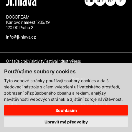
DOK
CDF
EP
IF
DOC.DREAM​
Karlovo náměstí 285/19
120 00 Praha 2
info@ji-hlava.cz
O nás
Celoroční aktivity
Festival
Industry
Press
Používáme soubory cookies
Kdo jsme
Kontakt
Tyto webové stránky používají soubory cookies a další
sledovací nástroje s cílem vylepšení uživatelského prostředí,
Partnerství
Pracovní příležitosti
zobrazení přizpůsobeného obsahu a reklam, analýzy
Programové sekce
Přihlášení filmu
návštěvnosti webových stránek a zjištění zdroje návštěvnosti.
GDPR
Ji.hlava udržitelná
Souhlasím
Všechna práva vyhrazena DOC.DREAM services s. r. o.
Upravit mé předvolby
Zásady zpracování osobních údajů pro MFDF Ji.hlava
zde