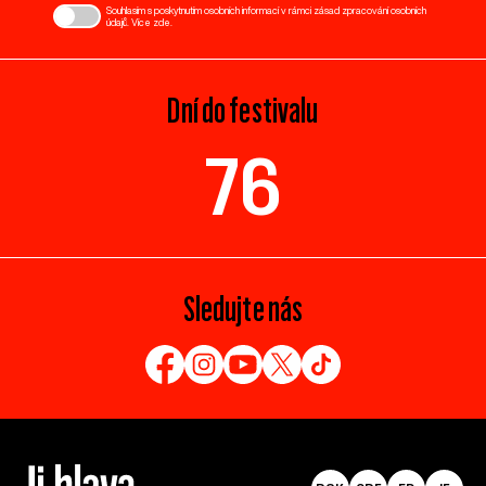
Souhlasím s poskytnutím osobních informací v rámci zásad zpracování osobních
údajů. Více
zde
.
Dní do festivalu
76
Sledujte nás