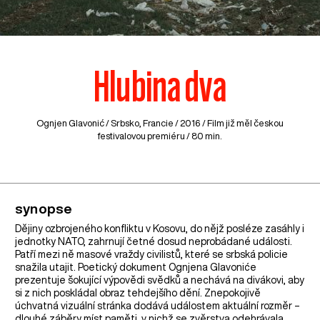
Hlubina dva
Ognjen Glavonić /
Srbsko
,
Francie
/ 2016 / Film již měl českou
festivalovou premiéru / 80 min.
synopse
Dějiny ozbrojeného konfliktu v Kosovu, do nějž posléze zasáhly i
jednotky NATO, zahrnují četné dosud neprobádané události.
Patří mezi ně masové vraždy civilistů, které se srbská policie
snažila utajit. Poetický dokument Ognjena Glavoniće
prezentuje šokující výpovědi svědků a nechává na divákovi, aby
si z nich poskládal obraz tehdejšího dění. Znepokojivě
úchvatná vizuální stránka dodává událostem aktuální rozměr –
dlouhé záběry míst paměti, v nichž se zvěrstva odehrávala,