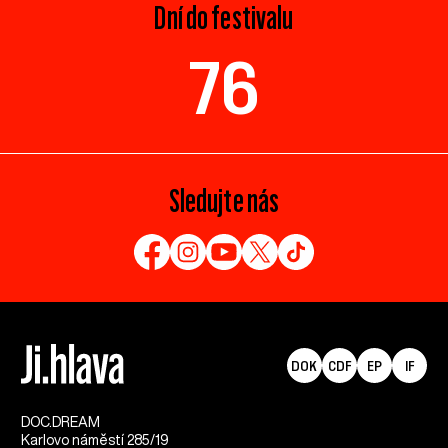
Dní do festivalu
76
Sledujte nás
DOK
CDF
EP
IF
DOC.DREAM​
Karlovo náměstí 285/19