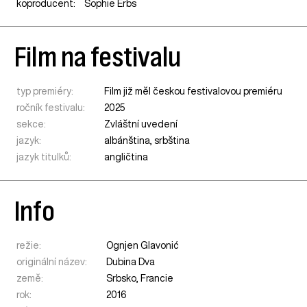
koproducent:
Sophie Erbs
Film na festivalu
typ premiéry:
Film již měl českou festivalovou premiéru
ročník festivalu:
2025
sekce:
Zvláštní uvedení
jazyk:
albánština, srbština
jazyk titulků:
angličtina
Info
režie:
Ognjen Glavonić
originální název:
Dubina Dva
země:
Srbsko
,
Francie
rok:
2016