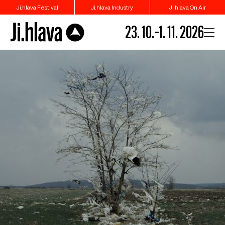
Ji.hlava Festival
Ji.hlava Industry
Ji.hlava On Air
23. 10.–1. 11. 2026