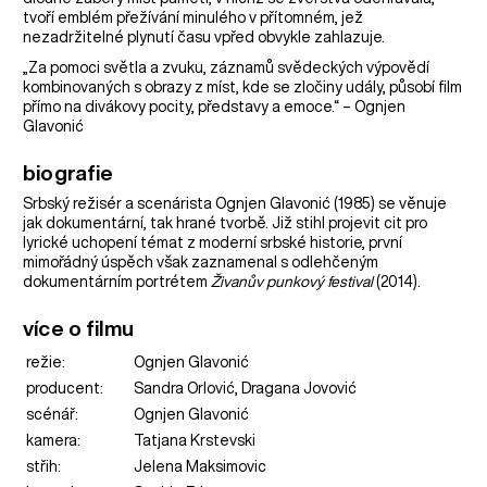
tvoří emblém přežívání minulého v přítomném, jež
nezadržitelné plynutí času vpřed obvykle zahlazuje.
„Za pomoci světla a zvuku, záznamů svědeckých výpovědí
kombinovaných s obrazy z míst, kde se zločiny udály, působí film
přímo na divákovy pocity, představy a emoce.“ – Ognjen
Glavonić
biografie
Srbský režisér a scenárista Ognjen Glavonić (1985) se věnuje
jak dokumentární, tak hrané tvorbě. Již stihl projevit cit pro
lyrické uchopení témat z moderní srbské historie, první
mimořádný úspěch však zaznamenal s odlehčeným
dokumentárním portrétem
Živanův punkový festival
(2014).
více o filmu
režie:
Ognjen Glavonić
producent:
Sandra Orlović, Dragana Jovović
scénář:
Ognjen Glavonić
kamera:
Tatjana Krstevski
střih:
Jelena Maksimovic