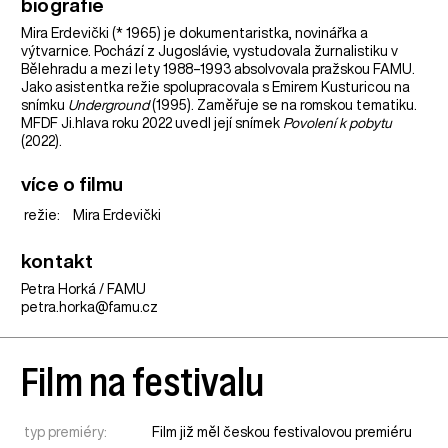
biografie
Mira Erdevički (* 1965) je dokumentaristka, novinářka a
výtvarnice. Pochází z Jugoslávie, vystudovala žurnalistiku v
Bělehradu a mezi lety 1988–1993 absolvovala pražskou FAMU.
Jako asistentka režie spolupracovala s Emirem Kusturicou na
snímku
Underground
(1995). Zaměřuje se na romskou tematiku.
MFDF Ji.hlava roku 2022 uvedl její snímek
Povolení k pobytu
(2022).
více o filmu
režie:
Mira Erdevički
kontakt
Petra Horká / FAMU
petra.horka@famu.cz
Film na festivalu
typ premiéry:
Film již měl českou festivalovou premiéru