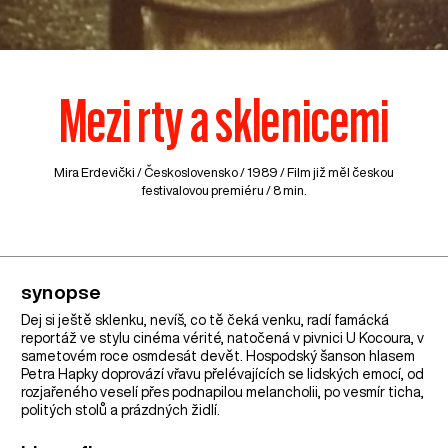
Mezi rty a sklenicemi
Mira Erdevički /
Československo
/ 1989 / Film již měl českou
festivalovou premiéru / 8 min.
synopse
Dej si ještě sklenku, nevíš, co tě čeká venku, radí famácká
reportáž ve stylu cinéma vérité, natočená v pivnici U Kocoura, v
sametovém roce osmdesát devět. Hospodský šanson hlasem
Petra Hapky doprovází vřavu přelévajících se lidských emocí, od
rozjařeného veselí přes podnapilou melancholii, po vesmír ticha,
politých stolů a prázdných židlí.