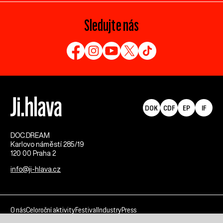
Sledujte nás
DOK
CDF
EP
IF
DOC.DREAM​
Karlovo náměstí 285/19
120 00 Praha 2
info@ji-hlava.cz
O nás
Celoroční aktivity
Festival
Industry
Press