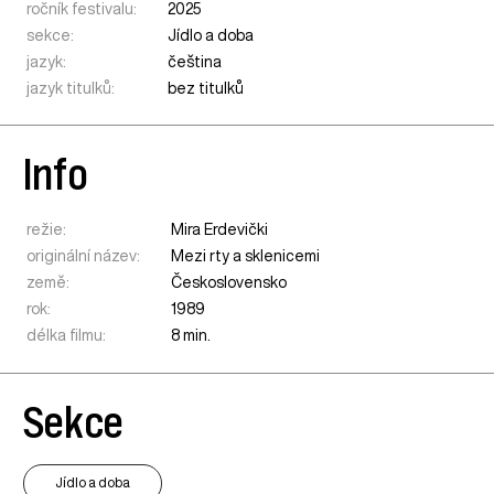
ročník festivalu:
2025
sekce:
Jídlo a doba
jazyk:
čeština
jazyk titulků:
bez titulků
Info
režie:
Mira Erdevički
originální název:
Mezi rty a sklenicemi
země:
Československo
rok:
1989
délka filmu:
8 min.
Sekce
Jídlo a doba