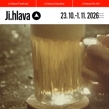
Ji.hlava Festival
Ji.hlava Industry
Ji.hlava On Air
23. 10.–1. 11. 2026