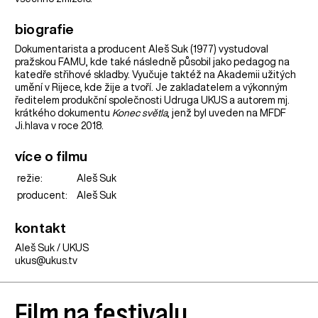
biografie
Dokumentarista a producent Aleš Suk (1977) vystudoval
pražskou FAMU, kde také následně působil jako pedagog na
katedře střihové skladby. Vyučuje taktéž na Akademii užitých
umění v Rijece, kde žije a tvoří. Je zakladatelem a výkonným
ředitelem produkční společnosti Udruga UKUS a autorem mj.
krátkého dokumentu
Konec světla
, jenž byl uveden na MFDF
Ji.hlava v roce 2018.
více o filmu
režie:
Aleš Suk
producent:
Aleš Suk
kontakt
Aleš Suk / UKUS
ukus@ukus.tv
Film na festivalu