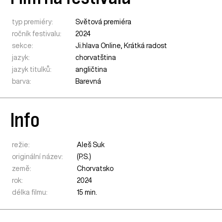
typ premiéry:
Světová premiéra
ročník festivalu:
2024
sekce:
Ji.hlava Online
,
Krátká radost
jazyk:
chorvatština
jazyk titulků:
angličtina
barva:
Barevná
Info
režie:
Aleš Suk
originální název:
(P.S.)
země:
Chorvatsko
rok:
2024
délka filmu:
15 min.