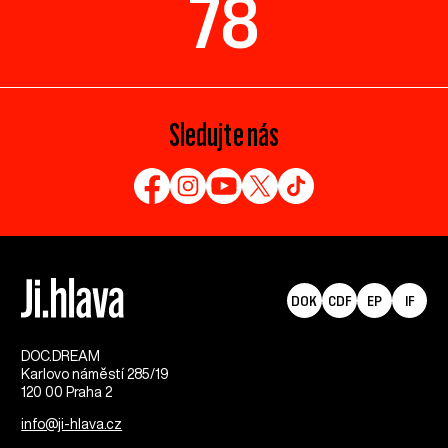
78
Sledujte nás
DOK
CDF
EP
IF
DOC.DREAM​
Karlovo náměstí 285/19
120 00 Praha 2
info@ji-hlava.cz