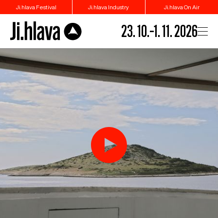
Ji.hlava Festival
Ji.hlava Industry
Ji.hlava On Air
23. 10.–1. 11. 2026