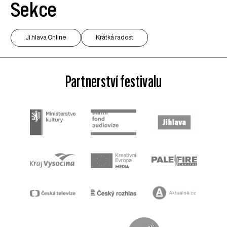
Sekce
Ji.hlava Online
Krátká radost
Partnerství festivalu