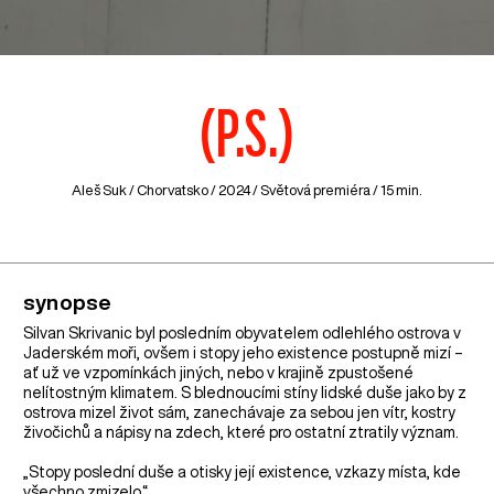
(P.S.)
Aleš Suk /
Chorvatsko
/ 2024 / Světová premiéra / 15 min.
synopse
Silvan Skrivanic byl posledním obyvatelem odlehlého ostrova v
Jaderském moři, ovšem i stopy jeho existence postupně mizí –⁠⁠⁠⁠⁠⁠
ať už ve vzpomínkách jiných, nebo v krajině zpustošené
nelítostným klimatem. S blednoucími stíny lidské duše jako by z
ostrova mizel život sám, zanechávaje za sebou jen vítr, kostry
živočichů a nápisy na zdech, které pro ostatní ztratily význam.
„Stopy poslední duše a otisky její existence, vzkazy místa, kde
všechno zmizelo.“