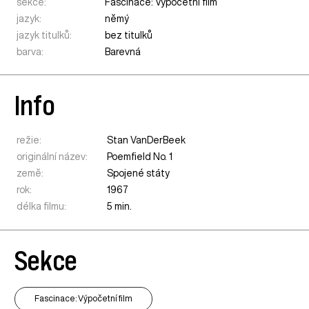
sekce:
Fascinace: Výpočetní film
jazyk:
němý
jazyk titulků:
bez titulků
barva:
Barevná
Info
režie:
Stan VanDerBeek
originální název:
Poemfield No. 1
země:
Spojené státy
rok:
1967
délka filmu:
5 min.
Sekce
Fascinace: Výpočetní film