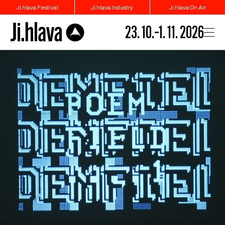
Ji.hlava Festival
Ji.hlava Industry
Ji.hlava On Air
23. 10.–1. 11. 2026