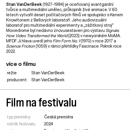
Stan VanDerBeek
(1927–1984) je oceňovaný avantgardní
tvůrce a multimediální umělec, průkopník živé animace. V 60.
letech vytvořil deset počítačových filmů ve spolupráci s Kenem
Knowltonem z Bellových laboratoří. Jeho audiovizuální
laboratoř pro multimediální experimenty a „zážitkový stroj“
Moviedrome byl nedávno znovusestaven pro výstavu
Signals:
How Video Transformed the World
(2023) v newyorském MoMA.
MFDF Ji.hlava uvedl jeho
Film Form No. 1
(1970) v roce 2017 a
Science Friction
(1059) v rámci přehlídky Fascinace: Pokrok roce
2022.
více o filmu
režie:
Stan VanDerBeek
producent:
Stan VanDerBeek
Film na festivalu
typ premiéry:
Česká premiéra
ročník festivalu:
2024