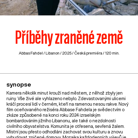
Příběhy zraněné země
Abbas Fahdel /
Libanon
/ 2025 / Česká premiéra / 120 min.
synopse
Kamera několik minut krouží nad městem, z něhož zbyly jen
ruiny. Vše živé ale vyhlazeno nebylo. Zdevastovanými ulicemi
kráčí procesí lidí v černém, kteří na ramenou nesou rakve. Nový
film oceňovaného režiséra Abbase Fahdela je svědectvím o
zkáze způsobené na konci roku 2024 izraelským
bombardováním jižního Libanonu, ale také o nezdolnosti
civilního obyvatelstva. Komunita je otřesena, sevřená žalem.
Místní jsou přesto odhodláni zachovat svou kulturu a znovu
vybudovat zničené domovy. Mozaika každodenních výjevů je