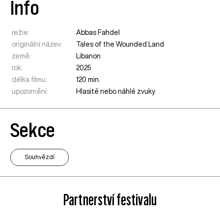
Info
režie:
Abbas Fahdel
originální název:
Tales of the Wounded Land
země:
Libanon
rok:
2025
délka filmu:
120 min.
upozornění:
Hlasité nebo náhlé zvuky
Sekce
Souhvězdí
Partnerství festivalu