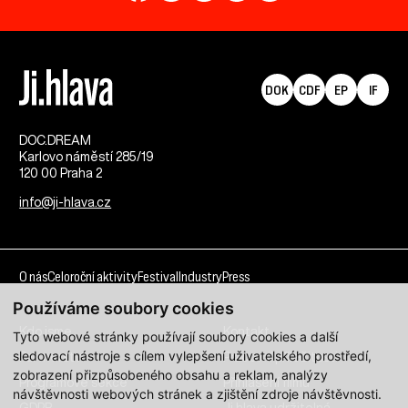
DOK
CDF
EP
IF
DOC.DREAM​
Karlovo náměstí 285/19
120 00 Praha 2
info@ji-hlava.cz
O nás
Celoroční aktivity
Festival
Industry
Press
Používáme soubory cookies
Kdo jsme
Kontakt
Tyto webové stránky používají soubory cookies a další
sledovací nástroje s cílem vylepšení uživatelského prostředí,
Partnerství
Pracovní příležitosti
zobrazení přizpůsobeného obsahu a reklam, analýzy
Programové sekce
Přihlášení filmu
návštěvnosti webových stránek a zjištění zdroje návštěvnosti.