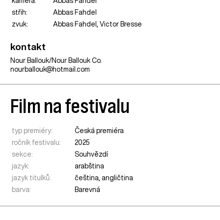
kamera:
Abbas Fahdel
střih:
Abbas Fahdel
zvuk:
Abbas Fahdel, Victor Bresse
kontakt
Nour Ballouk/Nour Ballouk Co.
nourballouk@hotmail.com
Film na festivalu
typ premiéry:
Česká premiéra
ročník festivalu:
2025
sekce:
Souhvězdí
jazyk:
arabština
jazyk titulků:
čeština, angličtina
barva:
Barevná