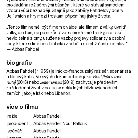
prokládána režisérovými básněmi, které se stávají symbolem
vzdoru vůči beznaději. Stejně jako záběry Fahdelovy dcery.
Její smích a hry mezi troskami připomínají jiskry života.
„Tento film neměl být filmem o válce, ale filmem z války, uvnitř
války, a o tom, co po ní zůstává: samozřejmě trosky, ale také
neviditelné zlomy, utužené vazby, projevy solidarity a osobní
rány, které si lidé nosí hluboko v sobě a o nichž často nemluví.“
— Abbas Fahdel
biografie
Abbas Fahdel (* 1959) je irácko-francouzský režisér, scenárista
a filmový kritik. Ve svých dokumentech jako
Vlast (Irák v roce
nula)
(2015) nebo
Bitter Bread
(2019) zachycuje především
každodenní život v politicky neklidných blízkovýchodních
zemích, jako je Irák nebo Libanon.
více o filmu
režie:
Abbas Fahdel
producent:
Abbas Fahdel, Nour Ballouk
scénář:
Abbas Fahdel