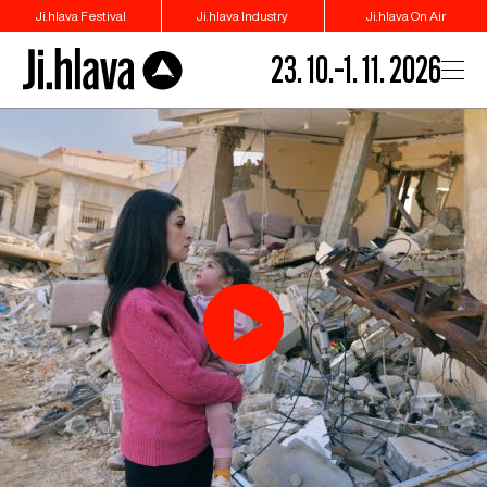
Ji.hlava Festival
Ji.hlava Industry
Ji.hlava On Air
23. 10.–1. 11. 2026