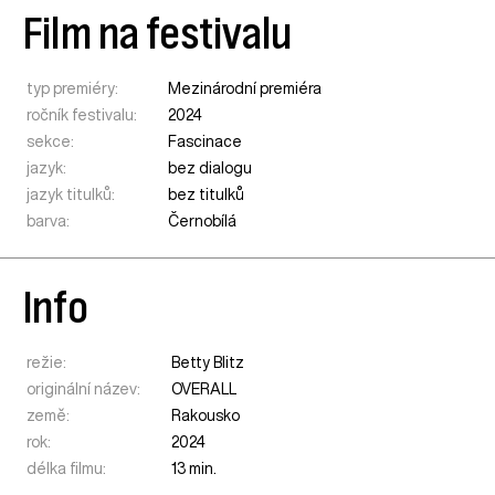
Film na festivalu
typ premiéry:
Mezinárodní premiéra
ročník festivalu:
2024
sekce:
Fascinace
jazyk:
bez dialogu
jazyk titulků:
bez titulků
barva:
Černobílá
Info
režie:
Betty Blitz
originální název:
OVERALL
země:
Rakousko
rok:
2024
délka filmu:
13 min.