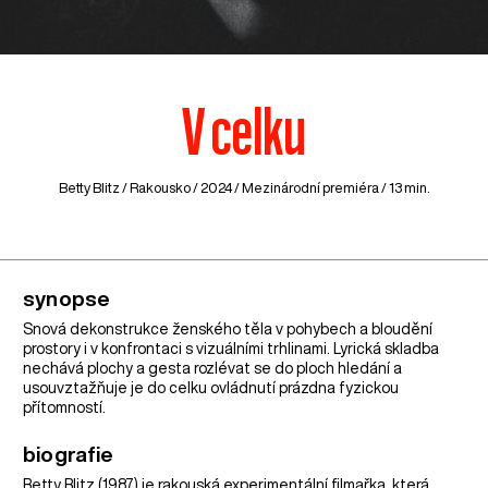
V celku
Betty Blitz /
Rakousko
/ 2024 / Mezinárodní premiéra / 13 min.
synopse
Snová dekonstrukce ženského těla v pohybech a bloudění
prostory i v konfrontaci s vizuálními trhlinami. Lyrická skladba
nechává plochy a gesta rozlévat se do ploch hledání a
usouvztažňuje je do celku ovládnutí prázdna fyzickou
přítomností.
biografie
Betty Blitz (1987) je rakouská experimentální filmařka, která