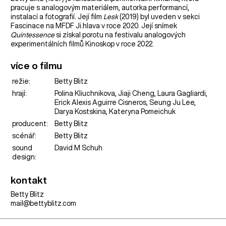
pracuje s analogovým materiálem, autorka performancí,
instalací a fotografií. Její film
Lesk
(2019) byl uveden v sekci
Fascinace na MFDF Ji.hlava v roce 2020. Její snímek
Quintessence
si získal porotu na festivalu analogových
experimentálních filmů Kinoskop v roce 2022.
více o filmu
režie:
Betty Blitz
hrají:
Polina Kliuchnikova, Jiaji Cheng, Laura Gagliardi,
Erick Alexis Aguirre Cisneros, Seung Ju Lee,
Darya Kostskina, Kateryna Pomeichuk
producent:
Betty Blitz
scénář:
Betty Blitz
sound
David M Schuh
design:
kontakt
Betty Blitz
mail@bettyblitz.com