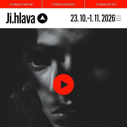
Ji.hlava Festival
Ji.hlava Industry
Ji.hlava On Air
23. 10.–1. 11. 2026