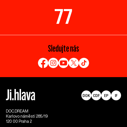
77
Sledujte nás
DOK
CDF
EP
IF
DOC.DREAM​
Karlovo náměstí 285/19
120 00 Praha 2