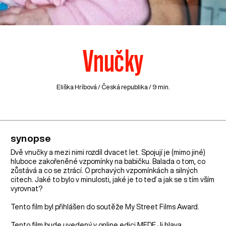
Vnučky
Eliška Hríbová /
Česká republika
/ 9 min.
synopse
Dvě vnučky a mezi nimi rozdíl dvacet let. Spojují je (mimo jiné)
hluboce zakořeněné vzpomínky na babičku. Balada o tom, co
zůstává a co se ztrácí. O prchavých vzpomínkách a silných
citech. Jaké to bylo v minulosti, jaké je to teď a jak se s tím vším
vyrovnat?
Tento film byl přihlášen do soutěže My Street Films Award.
Tento film bude uvedený v online edici MFDF Ji.hlava.