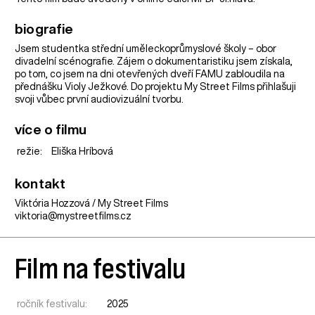
biografie
Jsem studentka střední uměleckoprůmyslové školy – obor
divadelní scénografie. Zájem o dokumentaristiku jsem získala,
po tom, co jsem na dni otevřených dveří FAMU zabloudila na
přednášku Violy Ježkové. Do projektu My Street Films přihlašuji
svoji vůbec první audiovizuální tvorbu.
více o filmu
režie:
Eliška Hríbová
kontakt
Viktória Hozzová / My Street Films
viktoria@mystreetfilms.cz
Film na festivalu
ročník festivalu:
2025