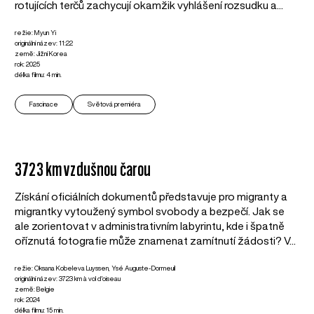
rotujících terčů zachycují okamžik vyhlášení rozsudku a...
režie: Myun Yi
originální název: 11:22
země: Jižní Korea
rok: 2025
délka filmu: 4 min.
Fascinace
Světová premiéra
3723 km vzdušnou čarou
Získání oficiálních dokumentů představuje pro migranty a
migrantky vytoužený symbol svobody a bezpečí. Jak se
ale zorientovat v administrativním labyrintu, kde i špatně
oříznutá fotografie může znamenat zamítnutí žádosti? V...
režie: Oksana Kobeleva Luyssen, Ysé Auguste-Dormeuil
originální název: 3723 km à vol d'oiseau
země: Belgie
rok: 2024
délka filmu: 15 min.