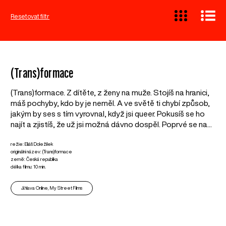
Resetovat filtr
(Trans)formace
(Trans)formace. Z dítěte, z ženy na muže. Stojíš na hranici,
máš pochyby, kdo by je neměl. A ve světě ti chybí způsob,
jakým by ses s tím vyrovnal, když jsi queer. Pokusíš se ho
najít a zjistíš, že už jsi možná dávno dospěl. Poprvé se na...
režie: Eliáš Doležílek
originální název: (Trans)formace
země: Česká republika
délka filmu: 10 min.
Ji.hlava Online, My Street Films