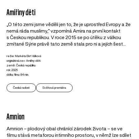
Amiřiny děti
„O této zemi jsme věděli jen to, že je uprostřed Evropy a že
nemá ráda muslimy,“ vzpomíná Amira na první kontakt
s Českou republikou. V roce 2015 se po útěku z válkou
zmítané Sýrie právě tato země stala pro ni a jejích šest...
režie: Markéta Ekrt Válková
originální název: Amiřiny děti
země: Česká republika
rok: 2025
délka filmu: 84 min.
Česká radost
Světová premiéra
Amnion
Amnion – plodový obal chránící zárodek života – se ve
filmu stává metaforou intimního prostoru, v němž lze sdílet