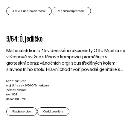
Ji.hlava Online, Krátká radost
Mezinárodní premiéra
9/64: Ó, jedličko
Materialaktion č. 15 vídeňského akcionisty Otto Muehla se
v Krenově svižné střihové kompozici proměňuje v
groteskní obraz vánočních orgií soustředěných kolem
slavnostního stolu. Hlavní chod tvoří povadlé genitálie s...
režie: Kurt Kren
originální název: 9/64 O Tannenbaum
země: Rakousko
rok: 1964
délka filmu: 3 min.
Fascinace: Jídlo
Česká premiéra