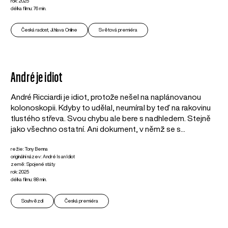
rok: 2025
délka filmu: 76 min.
Česká radost, Ji.hlava Online
Světová premiéra
André je idiot
André Ricciardi je idiot, protože nešel na naplánovanou
kolonoskopii. Kdyby to udělal, neumíral by teď na rakovinu
tlustého střeva. Svou chybu ale bere s nadhledem. Stejně
jako všechno ostatní. Ani dokument, v němž se s...
režie: Tony Benna
originální název: André Is an Idiot
země: Spojené státy
rok: 2025
délka filmu: 88 min.
Souhvězdí
Česká premiéra