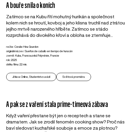
A bouře snila o koních
Zatímco se na Kubu řítí mohutný hurikán a společnost
kolem nich se hroutí, kovboj a jeho klisna truchlí nad ztrátou
jejího mrtvě narozeného hříběte. Zatímco se stádo
rozprchává do divokého křoví a obloha se ztemňuje...
režie: Coralie Hina Gourdon
originální název: Sueños de caballo en tiempo de huracán
země: Kuba, Francouzská Polynésie, Francie
rok: 2025
délka filmu: 22 min.
Ji.hlava Online, Studentstvo uvádí
Světová premiéra
A pak se z vaření stala prime-timeová zábava
Když vaření přestane být jen o receptech a stane se
dramatem. Jak se zrodil fenomén cooking show? Proč nás
baví sledovat kuchařské souboje a emoce za plotnou?