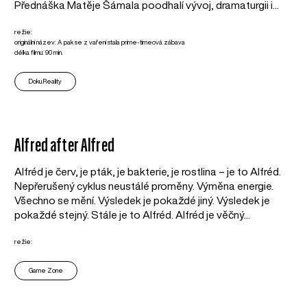
Přednáška Matěje Šámala poodhalí vývoj, dramaturgii i...
režie:
originální název: A pak se z vaření stala prime-timeová zábava
délka filmu: 90 min.
Doku.Reality
Alfred after Alfred
Alfréd je červ, je pták, je bakterie, je rostlina – je to Alfréd.
Nepřerušený cyklus neustálé proměny. Výměna energie.
Všechno se mění. Výsledek je pokaždé jiný. Výsledek je
pokaždé stejný. Stále je to Alfréd. Alfréd je věčný...
režie:
Game Zone