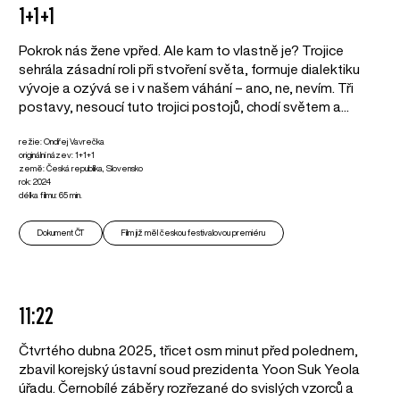
1+1+1
Pokrok nás žene vpřed. Ale kam to vlastně je? Trojice
sehrála zásadní roli při stvoření světa, formuje dialektiku
vývoje a ozývá se i v našem váhání – ano, ne, nevím. Tři
postavy, nesoucí tuto trojici postojů, chodí světem a...
režie: Ondřej Vavrečka
originální název: 1+1+1
země: Česká republika, Slovensko
rok: 2024
délka filmu: 65 min.
Dokument ČT
Film již měl českou festivalovou premiéru
11:22
Čtvrtého dubna 2025, třicet osm minut před polednem,
zbavil korejský ústavní soud prezidenta Yoon Suk Yeola
úřadu. Černobílé záběry rozřezané do svislých vzorců a