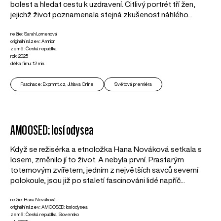
bolest a hledat cestu k uzdravení. Citlivý portrét tří žen,
jejichž život poznamenala stejná zkušenost náhlého...
režie: Sarah Lomenová
originální název: Amnion
země: Česká republika
rok: 2025
délka filmu: 12 min.
Fascinace: Exprmntl.cz, Ji.hlava Online
Světová premiéra
AMOOSED: losí odysea
Když se režisérka a etnoložka Hana Nováková setkala s
losem, změnilo jí to život. A nebyla první. Prastarým
totemovým zvířetem, jedním z největších savců severní
polokoule, jsou již po staletí fascinováni lidé napříč...
režie: Hana Nováková
originální název: AMOOSED: losí odysea
země: Česká republika, Slovensko