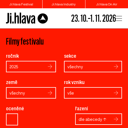
Ji.hlava Festival
Ji.hlava Industry
Ji.hlava On Air
23. 10.–1. 11. 2026
Filmy festivalu
ročník
sekce
2025
všechny
země
rok vzniku
všechny
vše
oceněné
řazení
dle abecedy ↑