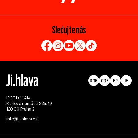
Sledujte nás
DOK
CDF
EP
IF
DOC.DREAM​
Karlovo náměstí 285/19
120 00 Praha 2
info@ji-hlava.cz