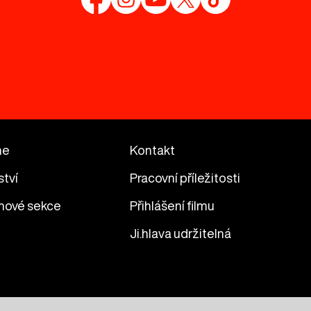
me
Kontakt
ství
Pracovní příležitosti
mové sekce
Přihlášení filmu
Ji.hlava udržitelná