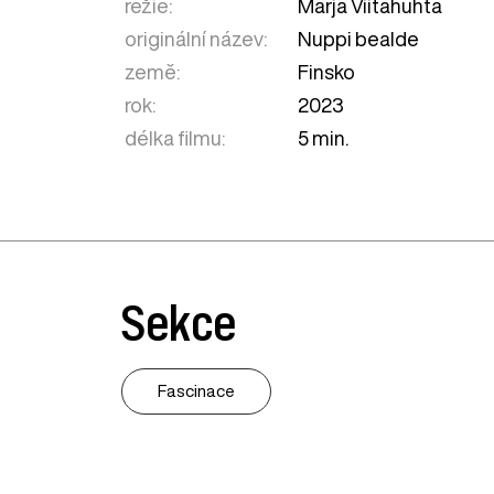
režie:
Marja Viitahuhta
originální název:
Nuppi bealde
země:
Finsko
rok:
2023
délka filmu:
5 min.
Sekce
Fascinace