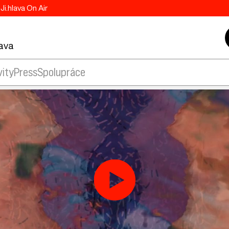
Ji.hlava On Air
lava
vity
Press
Spolupráce