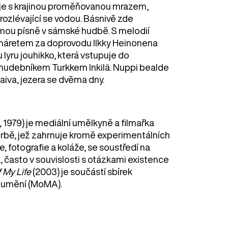
je s krajinou proměňovanou mrazem,
a rozlévající se vodou. Básnivě zde
ormou písně v sámské hudbě. S melodií
áretem za doprovodu Ilkky Heinonena
 lyru jouhikko, která vstupuje do
hudebníkem Turkkem Inkilä. Nuppi bealde
Saiva, jezera se dvěma dny.
, 1979) je mediální umělkyně a filmařka
orbě, jež zahrnuje kromě experimentálních
, fotografie a koláže, se soustředí na
, často v souvislosti s otázkami existence
f My Life
(2003) je součástí sbírek
 umění (MoMA).