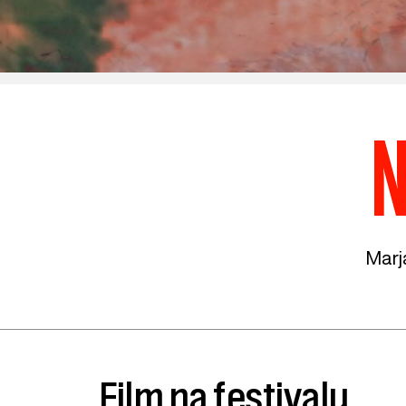
N
Marj
Film na festivalu