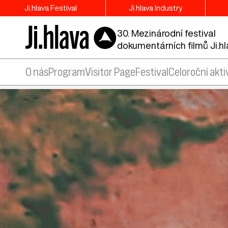
Ji.hlava Festival
Ji.hlava Industry
30. Mezinárodní festival
dokumentárních filmů Ji.h
O nás
Program
Visitor Page
Festival
Celoroční akti