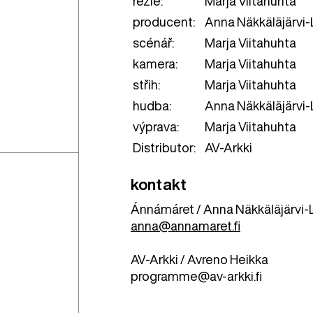
režie:
Marja Viitahuhta
producent:
Anna Näkkäläjärvi-
scénář:
Marja Viitahuhta
kamera:
Marja Viitahuhta
střih:
Marja Viitahuhta
hudba:
Anna Näkkäläjärvi-L
výprava:
Marja Viitahuhta
Distributor:
AV-Arkki
kontakt
Ánnámáret / Anna Näkkäläjärvi
anna@annamaret.fi
AV-Arkki / Avreno Heikka
programme@av-arkki.fi