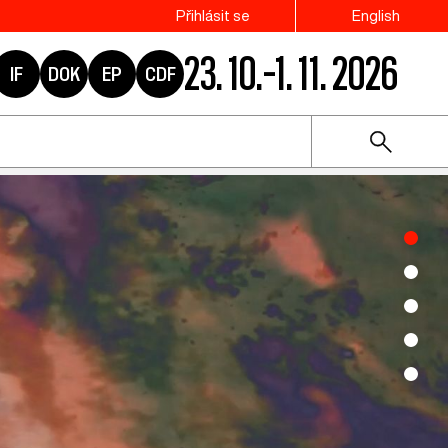
Přihlásit se
English
23. 10.–1. 11. 2026
IF
DOK
EP
CDF