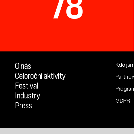
78
O nás
Kdo js
Celoroční aktivity
Partner
Festival
Progra
Industry
GDPR
Press