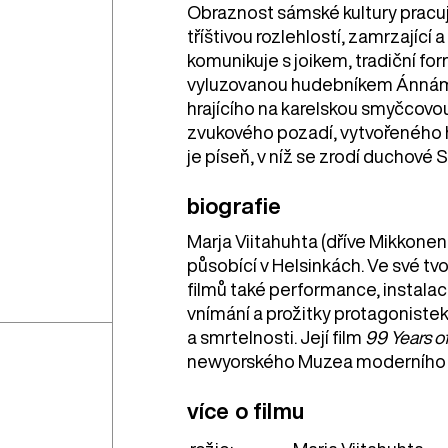
Obraznost sámské kultury pracu
tříštivou rozlehlostí, zamrzající 
komunikuje s joikem, tradiční f
vyluzovanou hudebníkem Ánnám
hrajícího na karelskou smyčcovou
zvukového pozadí, vytvořeného 
je píseň, v níž se zrodí duchové 
biografie
Marja Viitahuhta (dříve Mikkonen
působící v Helsinkách. Ve své tv
filmů také performance, instalace
vnímání a prožitky protagonistek
a smrtelnosti. Její film
99 Years o
newyorského Muzea moderního
více o filmu