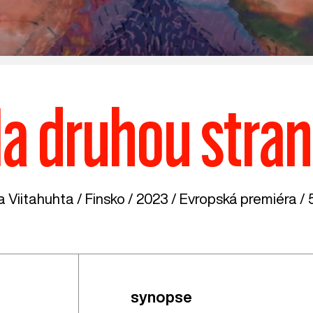
a druhou stra
a Viitahuhta /
Finsko
/ 2023 / Evropská premiéra / 5
synopse