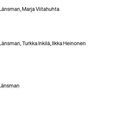
Länsman, Marja Viitahuhta
änsman, Turkka Inkilä, Ilkka Heinonen
-Länsman