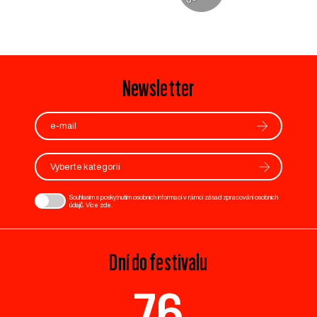
Newsletter
Vyberte kategorii
Souhlasím s poskytnutím osobních informací v rámci zásad zpracování osobních
údajů. Více
zde
.
Dní do festivalu
76