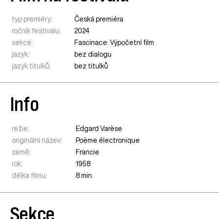
typ premiéry:
Česká premiéra
ročník festivalu:
2024
sekce:
Fascinace: Výpočetní film
jazyk:
bez dialogu
jazyk titulků:
bez titulků
Info
režie:
Edgard Varèse
originální název:
Poème électronique
země:
Francie
rok:
1958
délka filmu:
8 min.
Sekce