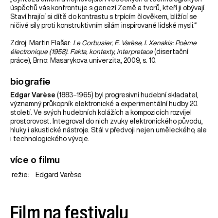
úspěchů vás konfrontuje s genezí Země a tvorů, kteří ji obývají.
Staví hrající si dítě do kontrastu s trpícím člověkem, blížící se
ničivé síly proti konstruktivním silám inspirované lidské mysli.“
Zdroj: Martin Flašar:
Le Corbusier, E. Varèse, I. Xenakis: Poème
électronique (1958). Fakta, kontexty, interpretace
(disertační
práce), Brno: Masarykova univerzita, 2009, s. 10.
biografie
Edgar Varèse
(1883–1965) byl progresivní hudební skladatel,
významný průkopník elektronické a experimentální hudby 20.
století. Ve svých hudebních kolážích a kompozicích rozvíjel
prostorovost. Integroval do nich zvuky elektronického původu,
hluky i akustické nástroje. Stál v předvoji nejen uměleckého, ale
i technologického vývoje.
více o filmu
režie:
Edgard Varèse
Film na festivalu