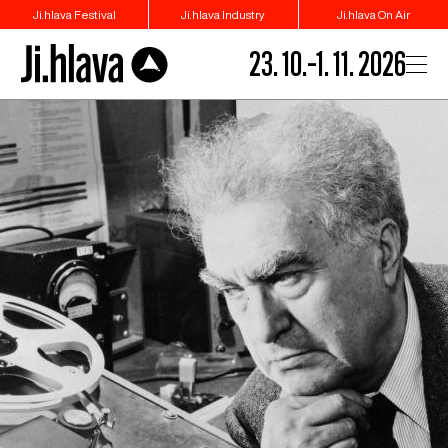
Ji.hlava Festival
Ji.hlava Industry
Ji.hlava On Air
23. 10.–1. 11. 2026