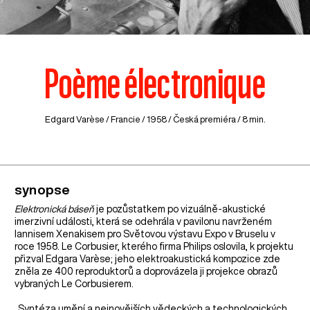
Poème électronique
Edgard Varèse /
Francie
/ 1958 / Česká premiéra / 8 min.
synopse
Elektronická báseň
je pozůstatkem po vizuálně-akustické
imerzivní události, která se odehrála v pavilonu navrženém
Iannisem Xenakisem pro Světovou výstavu Expo v Bruselu v
roce 1958. Le Corbusier, kterého firma Philips oslovila, k projektu
přizval Edgara Varèse; jeho elektroakustická kompozice zde
zněla ze 400 reproduktorů a doprovázela ji projekce obrazů
vybraných Le Corbusierem.
„Syntéza umění a nejnovějších vědeckých a technologických