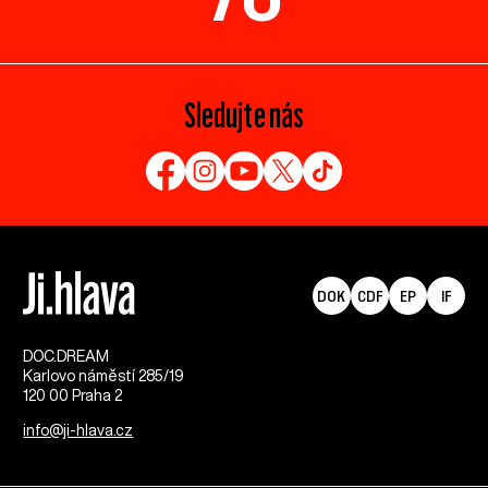
Sledujte nás
DOK
CDF
EP
IF
DOC.DREAM​
Karlovo náměstí 285/19
120 00 Praha 2
info@ji-hlava.cz