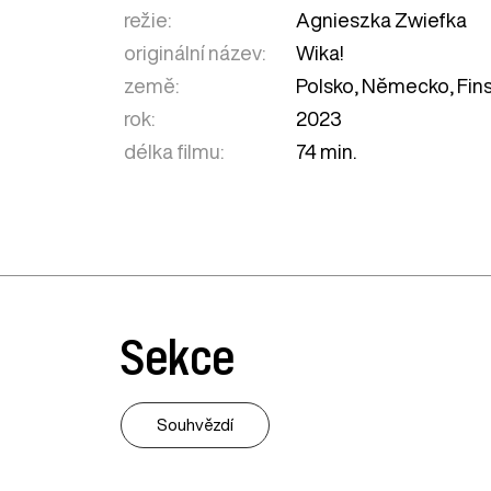
režie:
Agnieszka Zwiefka
originální název:
Wika!
země:
Polsko
,
Německo
,
Fin
rok:
2023
délka filmu:
74 min.
Sekce
Souhvězdí