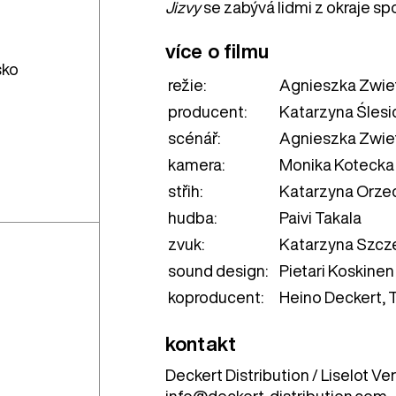
Jizvy
se zabývá lidmi z okraje sp
více o filmu
sko
režie:
Agnieszka Zwie
producent:
Katarzyna Ślesi
scénář:
Agnieszka Zwie
kamera:
Monika Kotecka
střih:
Katarzyna Orze
hudba:
Paivi Takala
zvuk:
Katarzyna Szcz
sound design:
Pietari Koskinen
koproducent:
Heino Deckert, T
kontakt
Deckert Distribution / Liselot V
info@deckert-distribution.com