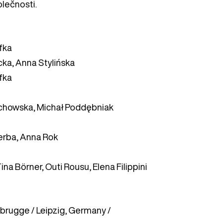
olečnosti.
fka
cka, Anna Stylińska
fka
chowska, Michał Poddębniak
erba, Anna Rok
ina Börner, Outi Rousu, Elena Filippini
erbrugge / Leipzig, Germany /