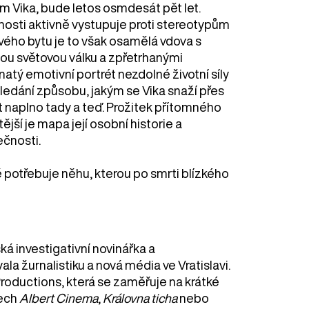
m Vika, bude letos osmdesát pět let.
nosti aktivně vystupuje proti stereotypům
vého bytu je to však osamělá vdova s
ou světovou válku a zpřetrhanými
tý emotivní portrét nezdolné životní síly
hledání způsobu, jakým se Vika snaží přes
 naplno tady a teď. Prožitek přítomného
tější je mapa její osobní historie a
ečnosti.
ě potřebuje něhu, kterou po smrti blízkého
ká investigativní novinářka a
la žurnalistiku a nová média ve Vratislavi.
Productions, která se zaměřuje na krátké
ech
Albert Cinema
,
Královna ticha
nebo