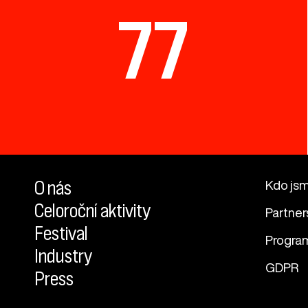
77
O nás
Kdo js
Celoroční aktivity
Partner
Festival
Progra
Industry
GDPR
Press