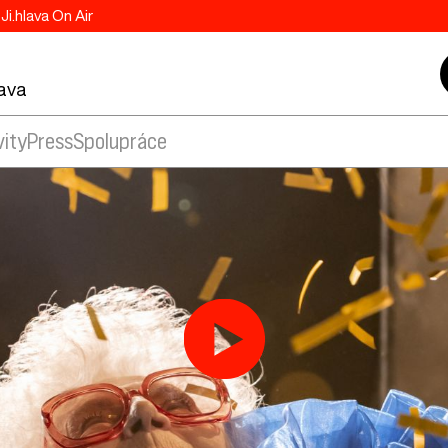
Ji.hlava On Air
lava
vity
Press
Spolupráce