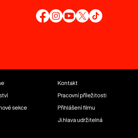
me
Kontakt
ství
Pracovní příležitosti
mové sekce
Přihlášení filmu
Ji.hlava udržitelná