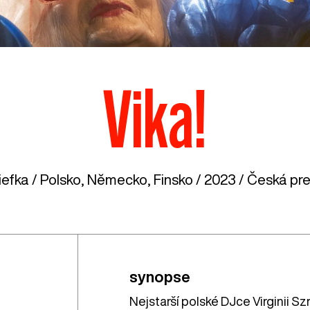
Vika!
efka /
Polsko
,
Německo
,
Finsko
/ 2023 / Česká pre
synopse
Nejstarší polské DJce Virginii S