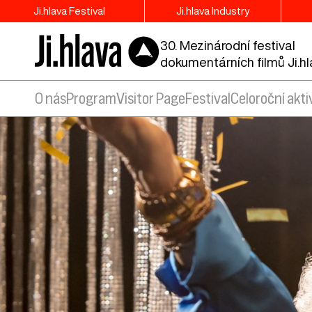
Ji.hlava Festival
Ji.hlava Industry
30. Mezinárodní festival
dokumentárních filmů Ji.h
O nás
Program
Visitor Page
Festival
Celoroční akti