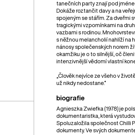
tanečních party znají pod jméne
Dokáže roztančit davy a na veřej
spojeným se stářím. Za dveřmi s
tragickými vzpomínkami na druh
vazbami s rodinou. Mnohovrstevna
s něžnou melancholií nahlíží na 
nánosy společenských norem žít
okamžiku je o to silnější, oč členi
intenzivnější vědomí vlastní kon
„Člověk nejvíce ze všeho v život
už nikdy nedostane.“
biografie
Agnieszka Zwiefka (1978) je pols
dokumentaristka, která vystudova
Spoluzaložila společnost Chilli 
dokumenty. Ve svých dokument