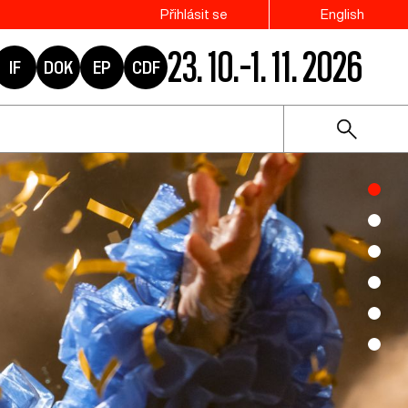
Přihlásit se
English
23. 10.–1. 11. 2026
IF
DOK
EP
CDF