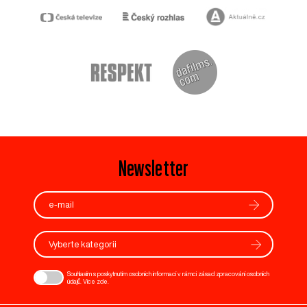
Newsletter
Vyberte kategorii
Souhlasím s poskytnutím osobních informací v rámci zásad zpracování osobních
údajů. Více
zde
.