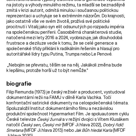
na jistoty a výhody minulého režimu, ta mladší se beznadějně
zmítá v krizi autorit, odmítá minulou i současnou politickou
reprezentaci a uchyluje se k extrémním názorům. Do krajnosti,
jako ostatně vše ve svém životě, prožívá své politické
procitnutí i Vitalij jako syn elit odsunutých po rozpadu impéria
na společenskou periferii. Časosběrná charakterová studie,
natočená mezi lety 2016 a 2024, vyobrazuje, jak dlouhodobá
frustrace a deziluze vede k tomu, že se celé generace a
společenské třídy přiklání k radikálním řešením a hlasují pro
autoritářské lídry typu Putina, Trumpa nebo Le Penové.
„Nebojím se převratu, těším se na něj. Jakákoli změna bude
k lepšímu, protože horší už to být nemůže.“
biografie
Filip Remunda (1973) je český režisér a producent, vystudoval
dokumentární režii na FAMU v dílně Karla Vachka. Točí
konfrontační satirické dokumenty na celospolečenská témata.
Spoluzaložil Institut dokumentárního filmu a nezávislou
produkční společnost Hypermarket Film. Je spoluautorem cyklu
České televize
Český žurnál
a v režijní dvojici s Vítem Klusákem
natočil
Český sen
,
Český mír
(MFDF Ji.hlava 2022),
Dobrý řidič
Smetana
(MFDF Ji.hlava 2013) nebo
Jak Bůh hledal Karla
(MFDF
Ji.hlava 2020).