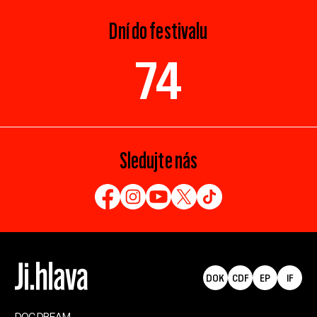
Dní do festivalu
74
Sledujte nás
DOK
CDF
EP
IF