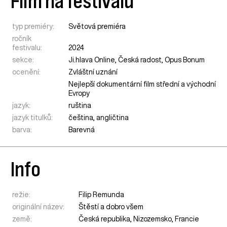
Film na festivalu
typ premiéry:
Světová premiéra
ročník
festivalu:
2024
sekce:
Ji.hlava Online
,
Česká radost
,
Opus Bonum
ocenění:
Zvláštní uznání
Nejlepší dokumentární film střední a východní
Evropy
jazyk:
ruština
jazyk titulků:
čeština, angličtina
barva:
Barevná
Info
režie:
Filip Remunda
originální název:
Štěstí a dobro všem
země:
Česká republika
,
Nizozemsko
,
Francie