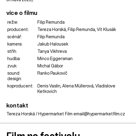
více o filmu
režie:
Filip Remunda
producent:
Tereza Horská, Filip Remunda, Vít Klusák
scénář:
Filip Remunda
kamera:
Jakub Halousek
střih:
Tanya Vikhreva
hudba:
Minco Eggersman
zvuk:
Michal Gábor
sound
Ranko Paukovič
design:
koproducent:
Denis Vaslin, Alena Müllerová, Vladislove
Ketkovich
kontakt
Tereza Horská / Hypermarket Film email@hypermarketfilm.cz