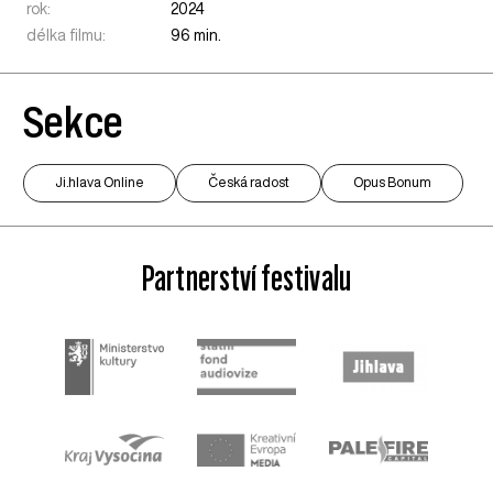
rok:
2024
délka filmu:
96 min.
Sekce
Ji.hlava Online
Česká radost
Opus Bonum
Partnerství festivalu