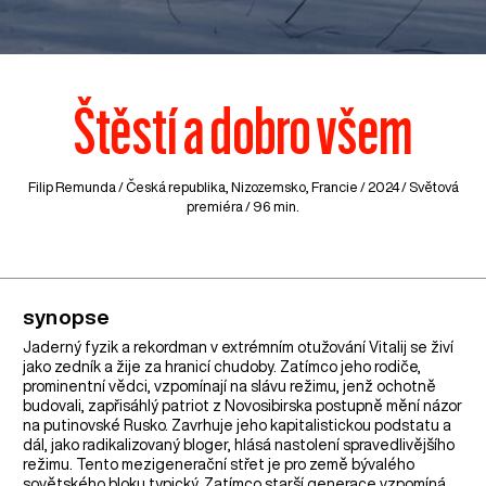
Štěstí a dobro všem
Filip Remunda /
Česká republika
,
Nizozemsko
,
Francie
/ 2024 / Světová
premiéra / 96 min.
synopse
Jaderný fyzik a rekordman v extrémním otužování Vitalij se živí
jako zedník a žije za hranicí chudoby. Zatímco jeho rodiče,
prominentní vědci, vzpomínají na slávu režimu, jenž ochotně
budovali, zapřisáhlý patriot z Novosibirska postupně mění názor
na putinovské Rusko. Zavrhuje jeho kapitalistickou podstatu a
dál, jako radikalizovaný bloger, hlásá nastolení spravedlivějšího
režimu. Tento mezigenerační střet je pro země bývalého
sovětského bloku typický. Zatímco starší generace vzpomíná