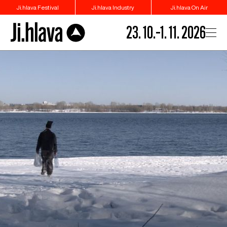
Ji.hlava Festival
Ji.hlava Industry
Ji.hlava On Air
23. 10.–1. 11. 2026