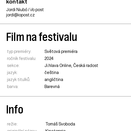
kontakt
Jordi Niubó / i/o post
jordi@iopost.cz
Film na festivalu
typ premiéry:
Světová premiéra
ročník festivalu:
2024
sekce:
Ji.hlava Online
,
Česká radost
jazyk:
čeština
jazyk titulků:
angličtina
barva:
Barevná
Info
režie:
Tomáš Svoboda