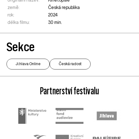
originální název:
Kinetopsie
země:
Česká republika
rok:
2024
délka filmu:
30 min.
Sekce
Ji.hlava Online
Česká radost
Partnerství festivalu