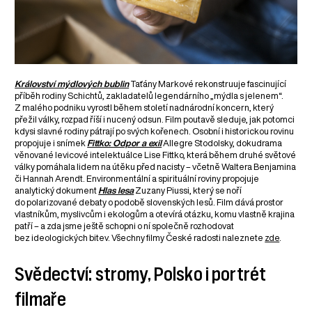
Království mýdlových bublin
Taťány Markové rekonstruuje fascinující
příběh rodiny Schichtů, zakladatelů legendárního „mýdla s jelenem“.
Z malého podniku vyrostl během století nadnárodní koncern, který
přežil války, rozpad říší i nucený odsun. Film poutavě sleduje, jak potomci
kdysi slavné rodiny pátrají po svých kořenech. Osobní i historickou rovinu
propojuje i snímek
Fittko: Odpor a exil
Allegre Stodolsky, dokudrama
věnované levicové intelektuálce Lise Fittko, která během druhé světové
války pomáhala lidem na útěku před nacisty – včetně Waltera Benjamina
či Hannah Arendt. Environmentální a spirituální roviny propojuje
analytický dokument
Hlas lesa
Zuzany Piussi, který se noří
do polarizované debaty o podobě slovenských lesů. Film dává prostor
vlastníkům, myslivcům i ekologům a otevírá otázku, komu vlastně krajina
patří – a zda jsme ještě schopni o ní společně rozhodovat
bez ideologických bitev. Všechny filmy České radosti naleznete
zde
.
Svědectví: stromy, Polsko i portrét
filmaře