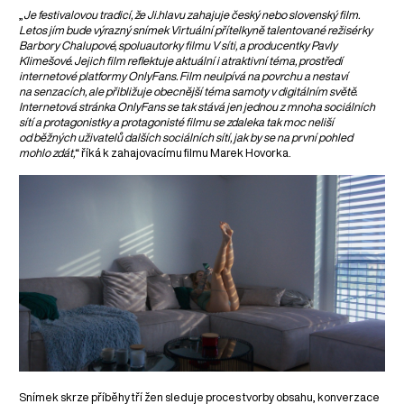
„
Je festivalovou tradicí, že Ji.hlavu zahajuje český nebo slovenský film.
Letos jím bude výrazný snímek Virtuální přítelkyně talentované režisérky
Barbory Chalupové, spoluautorky filmu V síti, a producentky Pavly
Klimešové. Jejich film reflektuje aktuální i atraktivní téma, prostředí
internetové platformy OnlyFans. Film neulpívá na povrchu a nestaví
na senzacích, ale přibližuje obecnější téma samoty v digitálním světě.
Internetová stránka OnlyFans se tak stává jen jednou z mnoha sociálních
sítí a protagonistky a protagonisté filmu se zdaleka tak moc neliší
od běžných uživatelů dalších sociálních sítí, jak by se na první pohled
mohlo zdát,
“ říká k zahajovacímu filmu Marek Hovorka.
Snímek skrze příběhy tří žen sleduje proces tvorby obsahu, konverzace