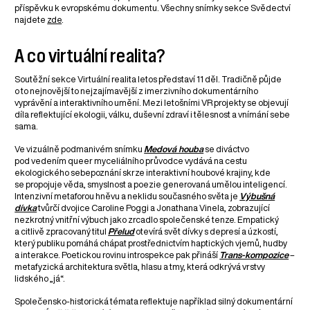
příspěvku k evropskému dokumentu. Všechny snímky sekce Svědectví
najdete
zde
.
A co virtuální realita?
Soutěžní sekce Virtuální realita letos představí 11 děl. Tradičně půjde
o to nejnovější to nejzajímavější z imerzivního dokumentárního
vyprávění a interaktivního umění. Mezi letošními VR projekty se objevují
díla reflektující ekologii, válku, duševní zdraví i tělesnost a vnímání sebe
sama.
Ve vizuálně podmanivém snímku
Medová houba
se diváctvo
pod vedením queer myceliálního průvodce vydává na cestu
ekologického sebepoznání skrze interaktivní houbové krajiny, kde
se propojuje věda, smyslnost a poezie generovaná umělou inteligencí.
Intenzivní metaforou hněvu a neklidu současného světa je
Výbušná
dívka
tvůrčí dvojice Caroline Poggi a Jonathana Vinela, zobrazující
nezkrotný vnitřní výbuch jako zrcadlo společenské tenze. Empatický
a citlivě zpracovaný titul
Přelud
otevírá svět dívky s depresí a úzkostí,
který publiku pomáhá chápat prostřednictvím haptických vjemů, hudby
a interakce. Poetickou rovinu introspekce pak přináší
Trans-kompozice
–
metafyzická architektura světla, hlasu a tmy, která odkrývá vrstvy
lidského „já“.
Společensko-historická témata reflektuje například silný dokumentární