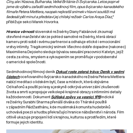
Číny, ale i Kosova, Bulharska, Velké Británie či Švýcarska. Letos poprvé
jsme do výběru zařadili sedmihodinový film, opus švýcarsko-kanadského
filmaře Petera Mettlera, naopak nejkratší snímek v hlavní soutěži má
šedesát pět minut a představí jej chilský režisér Carlos Araya Díaz
,“
přibližuje sekci Marek Hovorka.
Hranice věrnosti
slovenské režisérky Diany Fabiánové zkoumají
otevřené manželství skrze pohled samotné režisérky, která obrací
kameru proti sobě i svému partnerovi a odhaluje etické i emocionální
vrstvy intimity. Tragikomický snímek Všechno dobře dopadne (nakonec)
Maximiliena Dejoieho sleduje bývalou sexuální pracovnici Katelyn, jejíž
cesta za vírou, smyslem a vykoupením se proměňuje v podobenství
o americké společnosti.
Sedmihodinový filmový deník
Dokud roste zelená tráva: Deník v sedmi
částech
oceňovaného švýcarsko-kanadského režiséra Petera Mettlera
nabízí meditaci o lidském bytí, čase a místech, která obýváme.
Od kaňonů a pouští po lesy a jeskyně odkrývá univerzální zkušenosti
života a smrti a propojuje velkolepé krajinné obrazy s intimními detaily
každodennosti. Dokument
Súfijské zpěvy ve vesnici 1PB
indické
režisérky Surabhi Sharma přenáší diváka do Thárské pouště
v západním Rádžasthánu, kde muslimská komunita hudebníků
uchovává poezii a hudbu překračující hranice náboženství i národa. Film
citlivě ukazuje propojení lidí s krajinou, kulturou a prostředím, které
formuje jejich identitu.