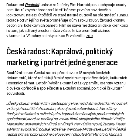
Dokument
Poutníci
tuniské režisérky Rim Harrabi pak zachycuje osudy
osmi lidí různých národností, kteří během prvního covidového
lockdownu nalezli útočiště ve staré italské budově na předměstí Tunisu.
Izolace od vnějšího světa proměňuje dům z roku 1905 v živoucí kroniku
osobních i kolektivních pamětí. Film se stává meditací o lidské křehkosti
i o tom, jak sdílený prostor může v čase krize proměnit cizince
v komunitu. Všechny snímky sekce První světla
zde
.
Česká radost: Kaprálová, politický
marketing i portrét jedné generace
Soutěžní sekce Česká radost představuje 18 nových českých
dokumentů, které reflektují široké spektrum společenských, kulturních
i osobních témat. Letošní výběr zkoumá otázky paměti, identity, vztahu
člověka k přírodě a společnosti a aktuální sociální, politické či kulturní
souvislosti.
„
Český dokumentární film, zastoupený více než dvěma desítkami novinek
v různých soutěžních sekcích, ukazuje své sebevědomí. Jde o filmy
českých režisérek a režisérů, ale i koprodukce českých producentských
společností, které se podílejí na vzniku filmů ukrajinského filmaře Vitalije
Manského, slovenských tvůrců a tvůrkyň Viery Čákanyové, Zuzany Piussi
a Martina Kollára či polské režisérky Weroniky Miczewské. Letošní Česká
radost přináší pozoruhodné celovečerní debuty Maji Penčič či Michala