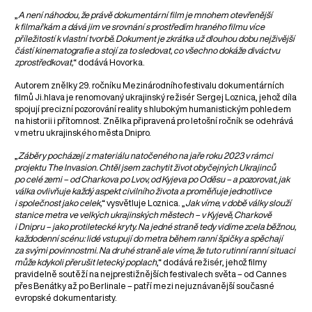
„
A není náhodou, že právě dokumentární film je mnohem otevřenější
k filmařkám a dává jim ve srovnání s prostředím hraného filmu více
příležitostí k vlastní tvorbě. Dokument je zkrátka už dlouhou dobu nejživější
částí kinematografie a stojí za to sledovat, co všechno dokáže diváctvu
zprostředkovat,
“ dodává Hovorka.
Autorem znělky 29. ročníku Mezinárodního festivalu dokumentárních
filmů Ji.hlava je renomovaný ukrajinský režisér Sergej Loznica, jehož díla
spojují precizní pozorování reality s hlubokým humanistickým pohledem
na historii i přítomnost. Znělka připravená pro letošní ročník se odehrává
v metru ukrajinského města Dnipro.
„
Záběry pocházejí z materiálu natočeného na jaře roku 2023 v rámci
projektu The Invasion. Chtěl jsem zachytit život obyčejných Ukrajinců
po celé zemi – od Charkova po Lvov, od Kyjeva po Oděsu – a pozorovat, jak
válka ovlivňuje každý aspekt civilního života a proměňuje jednotlivce
i společnost jako celek,
“ vysvětluje Loznica. „
Jak víme, v době války slouží
stanice metra ve velkých ukrajinských městech – v Kyjevě, Charkově
i Dnipru – jako protiletecké kryty. Na jedné straně tedy vidíme zcela běžnou,
každodenní scénu: lidé vstupují do metra během ranní špičky a spěchají
za svými povinnostmi. Na druhé straně ale víme, že tuto rutinní ranní situaci
může kdykoli přerušit letecký poplach
,“ dodává režisér, jehož filmy
pravidelně soutěží na nejprestižnějších festivalech světa – od Cannes
přes Benátky až po Berlinale – patří mezi nejuznávanější současné
evropské dokumentaristy.