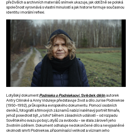
přeživších a archivních materiálů snímek ukazuje, jak obtížně se polská
společnost vyrovnává s vlastní minulostí a jak historie formuje současnou
identitu i morální reflexi.
Lotyšský dokument
Podnieks o Podnieksovi
. Svědek dějin
autorek
Antry Cilinské a Anny Viduleje představuje život a dílo Jurise Podniekse
(1950–1992), průkopníka evropského dokumentu. Pomocí osobních
deníků, fotografií a filmových záznamů nabízí naléhavý portrét filmaře,
jehož posedlost být „u toho“ během zásadních událostí – od rozpadu
Sovětského svazu po boj Lotyšů za svobodu – se stala zároveň jeho
životním údělem. Dokument odhaluje nedokončené dílo a nevyjasněné
okolnosti smrti Podniekse, připomínající velikost a význam jeho