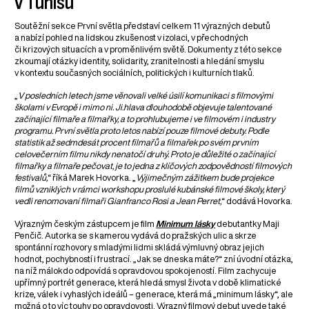
v Tunisu
Soutěžní sekce První světla představí celkem 11 výrazných debutů
a nabízí pohled na lidskou zkušenost v izolaci, v přechodných
či krizových situacích a v proměnlivém světě. Dokumenty z této sekce
zkoumají otázky identity, solidarity, zranitelnosti a hledání smyslu
v kontextu současných sociálních, politických i kulturních tlaků.
„
V posledních letech jsme věnovali velké úsilí komunikaci s filmovými
školami v Evropě i mimo ni. Ji.hlava dlouhodobě objevuje talentované
začínající filmaře a filmařky, a to prohlubujeme i ve filmovém i industry
programu. První světla proto letos nabízí pouze filmové debuty. Podle
statistik až sedmdesát procent filmařů a filmařek po svém prvním
celovečerním filmu nikdy nenatočí druhý. Proto je důležité o začínající
filmařky a filmaře pečovat, je to jedna z klíčových zodpovědností filmových
festivalů,
“ říká Marek Hovorka. „
Výjimečným zážitkem bude projekce
filmů vzniklých v rámci workshopu proslulé kubánské filmové školy, který
vedli renomovaní filmaři Gianfranco Rosi a Jean Perret,
“ dodává Hovorka.
Výrazným českým zástupcem je film
Minimum lásky
debutantky Maji
Penčič. Autorka se s kamerou vydává do pražských ulic a skrze
spontánní rozhovory s mladými lidmi skládá výmluvný obraz jejich
hodnot, pochybností i frustrací. „Jak se dneska máte?“ zní úvodní otázka,
na níž málokdo odpovídá s opravdovou spokojeností. Film zachycuje
upřímný portrét generace, která hledá smysl života v době klimatické
krize, válek i vyhaslých ideálů – generace, která má „minimum lásky“, ale
možná o to víc touhy po opravdovosti. Výrazný filmový debut uvede také