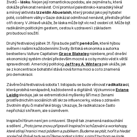
životů –
lásku
. Nejen její romantickou podobu, ale zejména tu, která
dokáže překonat nenávist. O ní promluví palestinsko-kanadský lékař
a mírový aktivista
Izzeldin Abuelaish
, který proslul jako její hybatel
poté, co během války v Gaze dokázal odmítnout nenávist, přestože přišel
o tři dcery. V Jihlavě ukáže, že láska může být víc než osobní cit. Může být
radikálním politickým gestem, cestou k uzdravení i základem
pro budoucí soužití.
Druhý festivalový pátek 31. října bude patřit
penězům
, které hýbou
světem i našimi každodenními životy. Britská ekonomka a autorka
bestselleru Vulture Capitalism
Grace Blakeley
rozebere, proč dnešní
ekonomický systém chrání především mocné a co by mohlo vést k větší
spravedlnosti. Americký politolog
Jeffrey A. Winters
pak ukáže, jak
se z koncentrace bohatství stává nová forma moci a co to znamená
pro demokracii.
Závěrečná festivalová sobota 1. listopadu se bude věnovat
radikalizaci
,
která probíhá nenápadně, každodenně a digitálně. Výzkumnice
Eviane
Leidig
sleduje, jak se extremistické myšlenky šíří mezi ženami
prostřednictvím sociálních sítí skrze influencerky, videa o zdravém
životním stylu či mateřské blogy. Ukazuje, že radikalizace často
nepřichází s křikem, ale s úsměvem.
Inspirační fórum není jen o mluvení. Stejně tak znamená naslouchání
a sdílení. „
Proto jsme znovu připravili Inspirační schůzování a workshopy,
které stírají hranici mezi pódiem a publikem. Budeme se ptát, tvořit a hledat
společně. Právě tady se můžeme potkat s lidmi, s nimiž bychom se jinde