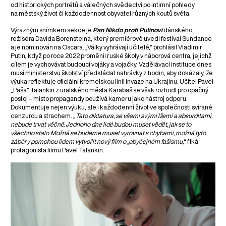
od historických portrétů a válečných svědectví po intimní pohledy
na městský život či každodennost obyvatel různých koutů světa.
Výrazným snímkem sekce je
Pan Nikdo proti Putinovi
dánského
režiséra Davida Borensteina, který premiérově uvedl festival Sundance
a je nominován na Oscara. „Války vyhrávají učitelé,“ prohlásil Vladimir
Putin, když po roce 2022 proměnil ruské školy v náborová centra, jejichž
cílem je vychovávat budoucí vojáky a vojačky. Vzdělávací instituce dnes
musí ministerstvu školství předkládat nahrávky z hodin, aby dokázaly, že
výuka reflektuje oficiální kremelskou linii invaze na Ukrajinu. Učitel Pavel
„Paša“ Talankin z uralského města Karabaš se však rozhodl pro opačný
postoj – místo propagandy používá kameru jako nástroj odporu.
Dokumentuje nejen výuku, ale i každodenní život ve společnosti svírané
cenzurou a strachem. „
Tato diktatura, se všemi svými lžemi a absurditami,
nebude trvat věčně. Jednoho dne lidé budou muset vědět, jak se to
všechno stalo. Možná se budeme muset vyrovnat s chybami, možná tyto
záběry pomohou lidem vytvořit nový film o „obyčejném fašismu,
“ říká
protagonista filmu Pavel Talankin.