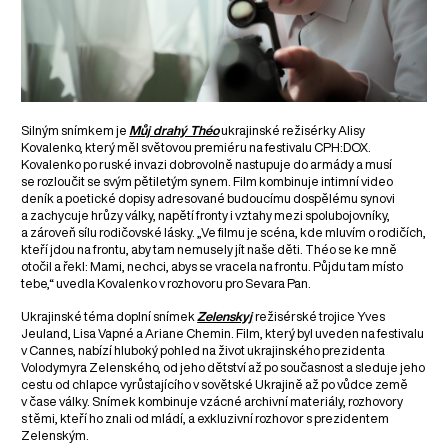
Silným snímkem je
Můj drahý Théo
ukrajinské režisérky Alisy
Kovalenko, který měl světovou premiéru na festivalu CPH:DOX.
Kovalenko po ruské invazi dobrovolně nastupuje do armády a musí
se rozloučit se svým pětiletým synem. Film kombinuje intimní video
deník a poetické dopisy adresované budoucímu dospělému synovi
a zachycuje hrůzy války, napětí fronty i vztahy mezi spolubojovníky,
a zároveň sílu rodičovské lásky. „Ve filmu je scéna, kde mluvím o rodičích,
kteří jdou na frontu, aby tam nemusely jít naše děti. Théo se ke mně
otočil a řekl: Mami, nechci, abys se vracela na frontu. Půjdu tam místo
tebe,“ uvedla Kovalenko v rozhovoru pro Sevara Pan.
Ukrajinské téma doplní snímek
Zelenskyj
režisérské trojice Yves
Jeuland, Lisa Vapné a Ariane Chemin. Film, který byl uveden na festivalu
v Cannes, nabízí hluboký pohled na život ukrajinského prezidenta
Volodymyra Zelenského, od jeho dětství až po současnost a sleduje jeho
cestu od chlapce vyrůstajícího v sovětské Ukrajině až po vůdce země
v čase války. Snímek kombinuje vzácné archivní materiály, rozhovory
s těmi, kteří ho znali od mládí, a exkluzivní rozhovor s prezidentem
Zelenským.