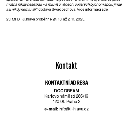
možná nikdy nesetkali – a mluvit o věcech, o kterých bychom spolu jinde
asi nikdy nemluvili
,“ dodává Swadoschová. Více informací
zde
.
29. MFDF Ji.hlava proběhne 24. 10. až 2. 11. 2025.
Kontakt
KONTAKTNÍ ADRESA
DOC.DREAM​
Karlovo náměstí 285/19
120 00 Praha 2
e-mail:
info@ji-hlava.cz