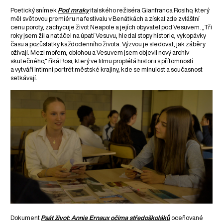
Poetický snímek
Pod mraky
italského režiséra Gianfranca Rosiho, který
měl světovou premiéru na festivalu v Benátkách a získal zde zvláštní
cenu poroty, zachycuje život Neapole a jejích obyvatel pod Vesuvem. „Tři
roky jsem žil a natáčel na úpatí Vesuvu, hledal stopy historie, vykopávky
času a pozůstatky každodenního života. Výzvou je sledovat, jak záběry
ožívají. Mezi mořem, oblohou a Vesuvem jsem objevil nový archiv
skutečného,“ říká Rosi, který ve filmu proplétá historii s přítomností
a vytváří intimní portrét městské krajiny, kde se minulost a současnost
setkávají.
Dokument
Psát život: Annie Ernaux
očima středoškoláků
oceňované