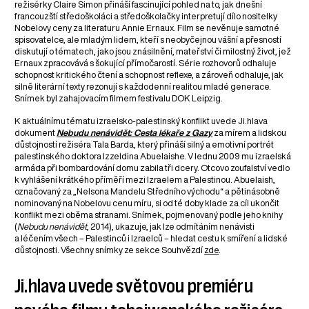
režisérky Claire Simon přináší fascinující pohled na to, jak dnešní
francouzští středoškoláci a středoškolačky interpretují dílo nositelky
Nobelovy ceny za literaturu Annie Ernaux. Film se nevěnuje samotné
spisovatelce, ale mladým lidem, kteří s neobyčejnou vášní a přesností
diskutují o tématech, jako jsou znásilnění, mateřství či milostný život, jež
Ernaux zpracovává s šokující přímočarostí. Série rozhovorů odhaluje
schopnost kritického čtení a schopnost reflexe, a zároveň odhaluje, jak
silně literární texty rezonují s každodenní realitou mladé generace.
Snímek byl zahajovacím filmem festivalu DOK Leipzig.
K aktuálnímu tématu izraelsko-palestinský konflikt uvede Ji.hlava
dokument
Nebudu nenávidět: Cesta lékaře z Gazy
za mírem a lidskou
důstojností režiséra Tala Barda, který přináší silný a emotivní portrét
palestinského doktora Izzeldina Abuelaishe. V lednu 2009 mu izraelská
armáda při bombardování domu zabila tři dcery. Otcovo zoufalství vedlo
k vyhlášení krátkého příměří mezi Izraelem a Palestinou. Abuelaish,
označovaný za „Nelsona Mandelu Středního východu“ a pětinásobně
nominovaný na Nobelovu cenu míru, si od té doby klade za cíl ukončit
konflikt mezi oběma stranami. Snímek, pojmenovaný podle jeho knihy
(
Nebudu nenávidět
, 2014), ukazuje, jak lze odmítáním nenávisti
a léčením všech – Palestinců i Izraelců – hledat cestu k smíření a lidské
důstojnosti. Všechny snímky ze sekce Souhvězdí
zde
.
Ji.hlava uvede světovou premiéru