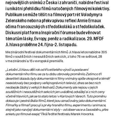
nejnovějších snímků z Česka i zahraničí, nabídne festival
i unikátní přehlídku filmů natočených filmovými kolektivy.
Publikum se může těšit na filmový portrét Volodymyra
Zelenského nebo na překvapivou reflexi Annie Ernaux
očima francouzských středoškoláků a středoškolaček.
Diskusní platforma Inspirační fórumse bude věnovat
tématům lásky, Evropy, peněz a radikalizace. 29. MFDF
Ji.hlava proběhne 24. října–2. listopadu.
Mezinárodní festival dokumentárních filmů Ji.hlava letos nabídne 305
filmů v soutěžních i nesoutěžních sekcích, z toho 76 ve světové, 28
v mezinárodní a 15 v evropské premiéře.
„
Letošní Ji.hlavu dělí rok od třicetiletého výročí a postavení
dokumentárního filmu se za tu dobu obrovsky proměnilo. Zatímco tři
desetiletí dozadu byly dokumentární filmy vnímány spíše okrajově a téměř
neexistovaly bez podpory veřejnoprávních televizí, dnes se bez nich
neobejde žádný z velkých festivalů. Dokumenty ale nejsou v jejich
soutěžních i nesoutěžních sekcích jen uváděné, odvážejí si z nich ceny
včetně hlavních, jak se to stalo letos i v Karlových Varech. Tuto proměnu
dokazuje i pestrá škála filmů, které jsou označovány jako dokumentární.
Filmařky a filmaři pracují s prvky hraného filmu, experimentu i animace,
stejně jako rozvíjejí dokumentární styly – od observace a časosběru, přes
anketu po filmové eseje,
“ říká ředitel festivalu Marek Hovorka.