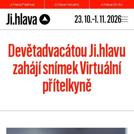
Ji.hlava Festival
Ji.hlava Industry
Ji.hlava On Air
23. 10.–1. 11. 2026
Devětadvacátou Ji.hlavu
zahájí snímek Virtuální
přítelkyně