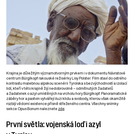
Krajina je důležitým významotvorným prvkem i v dokumentu Návratové
centrum Bürglkopf rakouské režisérky Lisy Polster. Film staví do ostrého
kontrastu malebnou alpskou scenérii Tyrolska s bezvýchodností a izolací
lidí, kteří v této krajině žijí nedobrovolně – odmítnutých žadatelů
a žadatelek o azyl umístěných na vrcholu hory Bürglkopf. Panoramatické
záběry hor a pastvin vytvářejí iluzi klidu a svobody, kterou však okamžitě
rozbíjí vědomí existence přísně střeženého centra. Všechny snímky
sekce Opus Bonum naleznete
zde
.
První světla: vojenská loď i azyl