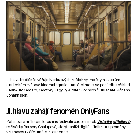
Ji.hlava tradičně svěřuje tvorbu svých znělek výjimečným autorům
a autorkám světové kinematografie – na této tradici se podíleli například
Jean-Luc Godard, Godfrey Reggio, Kirsten Johnson či skladatel Jóhann
Jóhannsson.
Ji.hlavu zahájí fenomén OnlyFans
Zahajovacím filmem letošního festivalu bude snímek
Virtuální přítelkyně
režisérky Barbory Chalupové, který nahlíží digitální intimitu a proměny
vztahovosti v éře umělé inteligence.