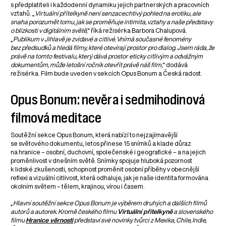
s předplatiteli i každodenní dynamiku jejich partnerských a pracovních
vztahů. „
Virtuální přítelkyně není senzacechtivý pohled na erotiku, ale
snaha porozumět tomu, jak se proměňuje intimita, vztahy a naše představy
o blízkosti v digitálním světě,
“ říká režisérka Barbora Chalupová.
„
Publikum v Jihlavě je zvídavé a citlivé. Vnímá současné fenomény
bez předsudků a hledá filmy, které otevírají prostor pro dialog. Jsem ráda, že
právě na tomto festivalu, který dává prostor eticky citlivým a odvážným
dokumentům, může letošní ročník otevřít právě náš film,
“ dodává
režisérka. Film bude uveden v sekcích Opus Bonum a Česká radost.
Opus Bonum: nevěra i sedmihodinová
filmová meditace
Soutěžní sekce Opus Bonum, která nabízí to nejzajímavější
se světového dokumentu, letos přinese 15 snímků a klade důraz
na hranice – osobní, duchovní, společenské i geografické – a na jejich
proměnlivost v dnešním světě. Snímky spojuje hluboká pozornost
k lidské zkušenosti, schopnost proměnit osobní příběhy v obecnější
reflexi a vizuální citlivost, která odhaluje, jak je naše identita formována
okolním světem – tělem, krajinou, vírou i časem.
„
Hlavní soutěžní sekce Opus Bonum je výběrem druhých a dalších filmů
autorů a autorek. Kromě českého filmu
Virtuální přítelkyně
a slovenského
filmu
Hranice věrnosti
představí své novinky tvůrci z Mexika, Chile, Indie,