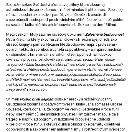
Soutěžní sekce Svědectví představuje filmy, které zkoumají
autentickou lidskou zkušenost a reflexi minulosti i přítomnosti. Spojuje je
důraz na osobní a kolektivní paměť, vztah člověka k prostředí
a společnosti a schopnost prostřednictvím příběhů otevírat hlubší pohled
na sociální, kulturní či historické souvislosti. Sekce nabídne 15 filmů.
Mezi českými tituly zaujme osvětový dokument
Zalesněná budoucnost
Petra Krejčího, který zkoumá vztah člověka k lesům a jejich roli jako
strážců krajiny a paměti. Režisér hledá odpovědi napříč profesemi –
od architektů, dřevorubců a učitelů až po aktivisty – a inspiraci nachází
u indiánského kmene, čímž divákům otevírá pohled na hlubokou
civilizační provázanost člověka a stromů. „
Film se zaměřuje na lesy
ve východní části Spojených států a přináší příběhy a setkání s lidmi, kteří
si lesů váží a chtějí je předat budoucím generacím. Patří mezi ně členové
kmene Menominee, soukromí vlastníci půdy, lesníci, sběrači, dřevorubci,
architekti, novináři i řemeslníci. Ve světě, kde je osm miliard lidí je důležitější
než kdy dříve navazovat propojení s přírodou skrze prožité zkušenosti
a vyprávění
,“ říká režisér.
Snímek
Polsko proti dějinám
polské herečky a režisérky Joanny
Grudzinské zkoumá dopady kontroverzní knihy Jana Tomasze Grosse
Sousedé, která odhalila, že pogrom ve vesnici Jedwabne v roce 1941
nebyl dílem Němců, ale místních obyvatel. Film zároveň mapuje další
tragédie, například pogromy v Radzilowě či poválečné události
v Kielcích v roce 1946, a otevírá diskusi o historické paměti, kolektivní
odpovědnosti a zakořeněném antisemitismu. Prostřednictvím svědectví