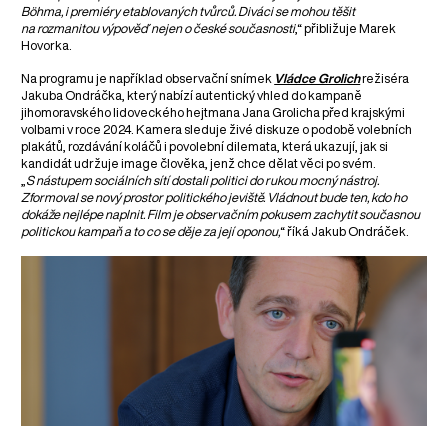
Böhma, i premiéry etablovaných tvůrců. Diváci se mohou těšit
na rozmanitou výpověď nejen o české současnosti
,“ přibližuje Marek
Hovorka.
Na programu je například observační snímek
Vládce Grolich
režiséra
Jakuba Ondráčka, který nabízí autentický vhled do kampaně
jihomoravského lidoveckého hejtmana Jana Grolicha před krajskými
volbami v roce 2024. Kamera sleduje živé diskuze o podobě volebních
plakátů, rozdávání koláčů i povolební dilemata, která ukazují, jak si
kandidát udržuje image člověka, jenž chce dělat věci po svém.
„
S nástupem sociálních sítí dostali politici do rukou mocný nástroj.
Zformoval se nový prostor politického jeviště. Vládnout bude ten, kdo ho
dokáže nejlépe naplnit. Film je observačním pokusem zachytit současnou
politickou kampaň a to co se děje za její oponou,
“ říká Jakub Ondráček.