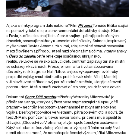
A jaké snímky program dále nabídne? Film
Při zemi
Tomáše Elšíka stojící
na pomezí lyrické eseje a environmentální detektivky sleduje Kláru
a Pavla, kteří naslouchají tichu české krajiny – pátrají po ohrožených
dravcích, obnovují mokřady a kosením chrání louky. Snímek, inspirovaný
myšlenkami Davida Abrama, zkoumá, zda je možné obnovit rovnováhu
mezi člověkem a přírodou, která mizí před našima očima. Vitaly Mansky
v
Času do zásahu
ostře reflektuje současnou ukrajinskou
realitu: ve Lvově se ve školách učí děti, centrum zaplavují turisté, místní
se scházejí v kavárnách. Přesto je normalita života nabourávána
důsledky ruské agrese. Na hřbitovech jsou vykopávány nové hroby
pro padlé vojáky, smuteční hudbu protíná zvuk sirén. Vitalij Manskij
v Ji.hlavě uvede tříhodinový portrét rodného města, který je zároveň
poctou lidem, kteří si snaží zachovat důstojnost, soudržnost a odvahu.
Dokument
Sang: Dítě prachu
režisérky Weroniky Mliczewské je
příběhem Sanga, který celý život nese stigmatizující nálepku „dítě
prachu“ – nechtěného potomka vietnamské matky a amerického
vojáka. Desítky let po válce ve Vietnamu pátrá po svém otci a doufá, že
test DNA mu pomůže najít svou novou rodinu, přičemž musí opustit tu
stávající. „Otcovství ve Vietnamu je tvým společenským postavením.
Když se ti stane něco zlého, tvůj otec je tvým pojištěním na celý život…
nemít otce znamená, že nemáš společenský význam,“ říká Mliczewska.