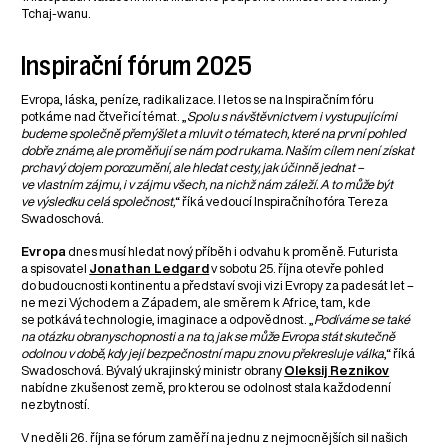
Tchaj-wanu.
Inspirační fórum 2025
Evropa, láska, peníze, radikalizace. I letos se na Inspiračním fóru
potkáme nad čtveřicí témat. „
Spolu s návštěvnictvem i vystupujícími
budeme společně přemýšlet a mluvit o tématech, které na první pohled
dobře známe, ale proměňují se nám pod rukama. Naším cílem není získat
prchavý dojem porozumění, ale hledat cesty, jak účinně jednat –
ve vlastním zájmu, i v zájmu všech, na nichž nám záleží. A to může být
ve výsledku celá společnost,
“ říká vedoucí Inspiračního fóra Tereza
Swadoschová.
Evropa
dnes musí hledat nový příběh i odvahu k proměně. Futurista
a spisovatel
Jonathan Ledgard
v sobotu 25. října otevře pohled
do budoucnosti kontinentu a představí svoji vizi Evropy za padesát let –
ne mezi Východem a Západem, ale směrem k Africe, tam, kde
se potkává technologie, imaginace a odpovědnost. „
Podíváme se také
na otázku obranyschopnosti a na to, jak se může Evropa stát skutečně
odolnou v době, kdy její bezpečnostní mapu znovu překresluje válka
,“ říká
Swadoschová. Bývalý ukrajinský ministr obrany
Oleksij Reznikov
nabídne zkušenost země, pro kterou se odolnost stala každodenní
nezbytností.
V neděli 26. října se fórum zaměří na jednu z nejmocnějších sil našich