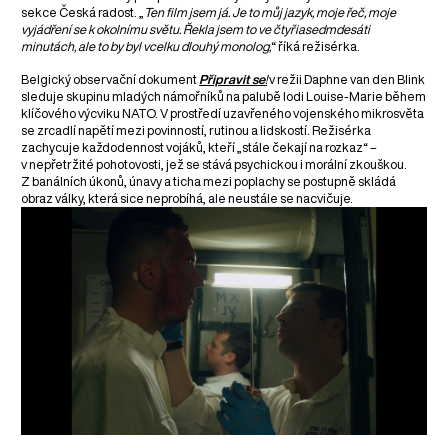
sekce Česká radost. „
Ten film jsem já. Je to můj jazyk, moje řeč, moje
vyjádření se k okolnímu světu. Řekla jsem to ve čtyřiasedmdesáti
minutách, ale to by byl vcelku dlouhý monolog,
“ říká režisérka.
Belgický observační dokument
Připravit se
!
v režii Daphne van den Blink
sleduje skupinu mladých námořníků na palubě lodi Louise-Marie během
klíčového výcviku NATO. V prostředí uzavřeného vojenského mikrosvěta
se zrcadlí napětí mezi povinností, rutinou a lidskostí. Režisérka
zachycuje každodennost vojáků, kteří „stále čekají na rozkaz“ –
v nepřetržité pohotovosti, jež se stává psychickou i morální zkouškou.
Z banálních úkonů, únavy a ticha mezi poplachy se postupně skládá
obraz války, která sice neprobíhá, ale neustále se nacvičuje.