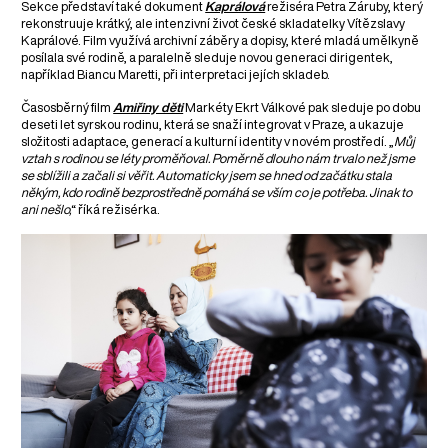
Sekce představí také dokument
Kaprálová
režiséra Petra Záruby, který
rekonstruuje krátký, ale intenzivní život české skladatelky Vítězslavy
Kaprálové. Film využívá archivní záběry a dopisy, které mladá umělkyně
posílala své rodině, a paralelně sleduje novou generaci dirigentek,
například Biancu Maretti, při interpretaci jejích skladeb.
Časosběrný film
Amiřiny děti
Markéty Ekrt Válkové pak sleduje po dobu
deseti let syrskou rodinu, která se snaží integrovat v Praze, a ukazuje
složitosti adaptace, generací a kulturní identity v novém prostředí. „
Můj
vztah s rodinou se léty proměňoval. Poměrně dlouho nám trvalo než jsme
se sblížili a začali si věřit. Automaticky jsem se hned od začátku stala
někým, kdo rodině bezprostředně pomáhá se vším co je potřeba. Jinak to
ani nešlo,
“ říká režisérka.