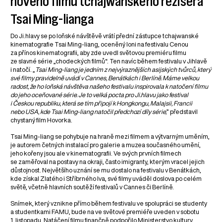
nového filmu tchajwanského režiséra
Tsai Ming-lianga
Do Ji.hlavy se po loňské návštěvě vrátí přední zástupce tchajwanské
kinematografie Tsai Ming-liang, oceněný loni na festivalu Cenou
za přínos kinematografii, aby zde uvedl světovou premiéru filmu
ze slavné série „chodeckých filmů“. Ten navíc během festivalu v Jihlavě
i natočí. „
Tsai Ming-liang je jedním z nejvýraznějších asijských tvůrců, který
své filmy pravidelně uvádí v Cannes, Benátkách i Berlíně. Máme velkou
radost, že ho loňská návštěva našeho festivalu inspirovala k natočení filmu
do jeho oceňované série. Je to velká pocta pro Ji.hlavu jako festival
i Českou republiku, která se tím připojí k Hongkongu, Malajsii, Francii
nebo USA, kde Tsai Ming-liang natočil předchozí díly série,
” představil
chystaný film Hovorka.
Tsai Ming-liang se pohybuje na hraně mezi filmem a výtvarným uměním,
je autorem četných instalací pro galerie a muzea současného umění,
jeho kořeny jsou ale v kinematografii. Ve svých prvních filmech
se zaměřoval na postavy na okraji, často imigranty, kterým vracel jejich
důstojnost. Největšího uznání se mu dostalo na festivalu v Benátkách,
kde získal Zlatého i Stříbrného lva, své filmy uváděl doslova po celém
světě, včetně hlavních soutěží festivalů v Cannes či Berlíně.
Snímek, který vznikne přímo během festivalu ve spolupráci se studenty
a studentkami FAMU, bude na ve světové premiéře uveden v sobotu
1. listopadu. Natáčení filmu finančně podpořilo Ministerstvo kultury