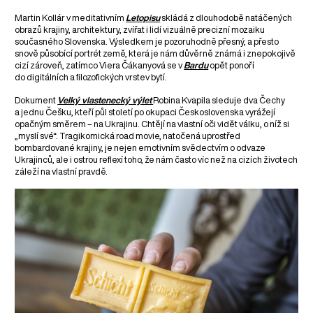
Martin Kollár v meditativním
Letopisu
skládá z dlouhodobě natáčených
obrazů krajiny, architektury, zvířat i lidí vizuálně precizní mozaiku
současného Slovenska. Výsledkem je pozoruhodně přesný, a přesto
snově působící portrét země, která je nám důvěrně známá i znepokojivě
cizí zároveň, zatímco Viera Čákanyová se v
Bardu
opět ponoří
do digitálních a filozofických vrstev bytí.
Dokument
Velký vlastenecký výlet
Robina Kvapila sleduje dva Čechy
a jednu Češku, kteří půl století po okupaci Československa vyrážejí
opačným směrem – na Ukrajinu. Chtějí na vlastní oči vidět válku, o níž si
„myslí své“. Tragikomická road movie, natočená uprostřed
bombardované krajiny, je nejen emotivním svědectvím o odvaze
Ukrajinců, ale i ostrou reflexí toho, že nám často víc než na cizích životech
záleží na vlastní pravdě.