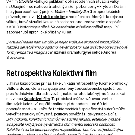
VR film
Útočiště
, vtahující publikum do každodenních situací z války
na Ukrajině – od rozhovorů těhotných žen po koncerty v krytech. Dalšími
tituly jsou oceňovaný projekt
Volba – kapitoly 2 a 3
o reprodukčních
právech, emotivní
K tobě poletím
o rodinách rozdělených korejskou
válkou, hravě vizuální Kouzelná osobnost o neurodiverzním dospívání
s ADHD, historicky laděné
Na neznámém místě
v Indočíně mapující
zapomenuté uprchlické příběhy 70. let.
„
Virtuální realita nám umožňuje nejen vidět, ale skutečně prožít příběh.
Každé z děl letošního programu vytváří prostor, kde diváctvo objevuje nové
formy empatie a imaginace,
“ uzavírá dramaturgyně sekce Andrea
Slováková.
Retrospektiva Kolektivní film
Ji.hlava každoročně přináší také unikátní retrospektivy. Kromě přehlídky
Jídlo a doba
, která zachycuje proměny československé společnosti
prostřednictvím jídla a stravování, nabídne letos také výjimečnou sekci
nazvanou
Kolektivní film
. Ta představí průřez světovou tvorbou
filmových kolektivů napříč kontinenty i dekádami – od 60. let
po současnost – a ukáže, že i nehierarchické společenství autorů může
vytvořit esteticky důmyslná, politicky odvážná i lidsky hluboká díla.
„
Při výzkumu kolektivních filmů mě nadchlo, jak jsou esteticky výrazné
a nápadité, i když je nevytváří jedna dominantní autorská osobnost.
Kolektivní tvorba, která pracuje s rozpouštěním hranic mezi jednotlivými
profesemi, a staví na sdílení znalostí a expertiz, je v druhé polovině