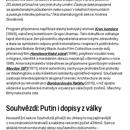
20. století příznačná i pro jiné druhy umění. Často je také propojená
se společenským působením nebo s prací v lokálních komunitách
a posiluje interdisciplinaritu,
“ říká dramaturgyně sekce Andrea
Slováková.
Program připomene například slavný bolivijský snímek
Krev kondora
(1969), natočený kolektivem Grupo Ukamau. Tato dokufikce odhaluje
tajné sterilizace žen původního obyvatelstva americkými zdravotníky
a stala se symbolem odporu proti kolonialismu i inspirací k politickému
probuzení Bolívie. Britský Black Audio Film Collective uvede svůj
přelomový film
Handsworthské písně
(1986), polyfonní vizuální esej
o migraci, identitě a mediálním obrazu nepokojů v Birminghamu v roce
1985. Americký kolektiv Videofreex se připomene guerillovým videem
Mayday 1971
(1971), které autenticky zachycuje protiválečné protesty
ve Washingtonu a sílu kolektivní solidarity uprostřed represí. Současnost
zastoupí interdisciplinární skupina Forensic Architecture se svou
analytickou rekonstrukcí
Bombardování Rafáhu
(2015), v níž spojila
vědecké a umělecké metody k vizualizaci válečných zločinů. Všechny
filmy naleznete zde.
Souhvězdí: Putin i dopisy z války
Nesoutěžní sekce Souhvězdí přiváží do Jihlavy to nejzajímavější
z mezinárodních festivalů a nabídne rekordní počet 43 filmů. Sekce
skládá mnohovrstevnatý obraz současného dokumentu –