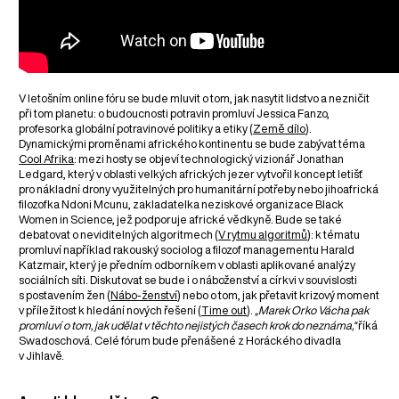
V letošním online fóru se bude mluvit o tom, jak nasytit lidstvo a nezničit
při tom planetu: o budoucnosti potravin promluví Jessica Fanzo,
profesorka globální potravinové politiky a etiky (
Země dílo
).
Dynamickými proměnami afrického kontinentu se bude zabývat téma
Cool Afrika
: mezi hosty se objeví technologický vizionář Jonathan
Ledgard, který v oblasti velkých afrických jezer vytvořil koncept letišť
pro nákladní drony využitelných pro humanitární potřeby nebo jihoafrická
filozofka Ndoni Mcunu, zakladatelka neziskové organizace Black
Women in Science, jež podporuje africké vědkyně. Bude se také
debatovat o neviditelných algoritmech (
V rytmu algoritmů
): k tématu
promluví například rakouský sociolog a filozof managementu Harald
Katzmair, který je předním odborníkem v oblasti aplikované analýzy
sociálních síti. Diskutovat se bude i o náboženství a církvi v souvislosti
s postavením žen (
Nábo-ženství
) nebo o tom, jak přetavit krizový moment
v příležitost k hledání nových řešení (
Time out
).
„Marek Orko Vácha pak
promluví o tom, jak udělat v těchto nejistých časech krok do neznáma,“
říká
Swadoschová. Celé fórum bude přenášené z Horáckého divadla
v Jihlavě.