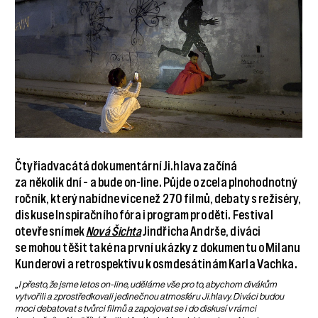
Čtyřiadvacátá dokumentární Ji.hlava začíná
za několik dní – a bude on-line. Půjde o zcela plnohodnotný
ročník, který nabídne více než 270 filmů, debaty s režiséry,
diskuse Inspiračního fóra i program pro děti. Festival
otevře snímek
Nová Šichta
Jindřicha Andrše, diváci
se mohou těšit také na první ukázky z dokumentu o Milanu
Kunderovi a retrospektivu k osmdesátinám Karla Vachka.
„
I přesto, že jsme letos on-line, uděláme vše pro to, abychom divákům
vytvořili a zprostředkovali jedinečnou atmosféru Ji.hlavy. Diváci budou
moci debatovat s tvůrci filmů a zapojovat se i do diskusí v rámci