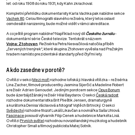
let: od roku 1908 do roku 1931, kdy Kahn zkrachoval.
Kompletní přehlídku dokumentaristy Karla Vachka pak nabídne sekce
Vachek 80
. Celou filmografii slavného režiséra, který letos oslavil
osmdesáté narozeniny, bude možné vidět v rámci akreditace.
A co ještě program nabídne? Například nový díl
Českého žurnálu
-
dokumentární série České televize. Tentokrát s názvem
Vojna: Ztohoven
. Režisérka Petra Nesvačilová natočila příběh
„červených trenýrek“, které skupina Ztohoven vyvěsila nad Pražským
hradem namísto prezidentské standarty před čtyřmi lety.
A kdo zasedne v porotě?
O vítězi v sekci
Mezi moři
rozhodne loňská ji.hlavská vítězka – režisérka
Lina Zacher, filmové producentky Jasmina Sijerčić a Madeline Robert
a režisér Adrien Genoudet. Jediným porotcem sekce
Opus Bonum
bude ázerbájdžánský režisér Hilal Baydarov. O sekci
Česká radost
rozhodne dokumentaristka Brit Plieštik Jensen, dramaturgyně
a kurátorka Denisa Václavová a fotograf Vojtěch Brtnický. O sekci
Svědectví
rozhodne filozof Lukáš Likavčan a novinářka Saša Uhlová.
Fascinace
posoudí výtvarník Filip Cenek a hudebnice Markéta Lisá.
O vítězi
Prvních světel
rozhodnou novozélandský muzikolog a hudebník
Christopher Small a filmový publicista Matej Sotník.