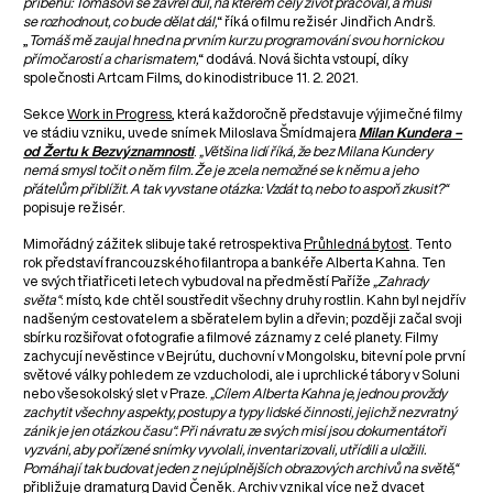
příběhu: Tomášovi se zavřel důl, na kterém celý život pracoval, a musí
se rozhodnout, co bude dělat dál,
“ říká o filmu režisér Jindřich Andrš.
„
Tomáš mě zaujal hned na prvním kurzu programování svou hornickou
přímočarostí a charismatem,
“ dodává. Nová šichta vstoupí, díky
společnosti Artcam Films, do kinodistribuce 11. 2. 2021.
Sekce
Work in Progress
, která každoročně představuje výjimečné filmy
ve stádiu vzniku, uvede snímek Miloslava Šmídmajera
Milan Kundera –
od Žertu k Bezvýznamnosti
.
„Většina lidí říká, že bez Milana Kundery
nemá smysl točit o něm film. Že je zcela nemožné se k němu a jeho
přátelům přiblížit. A tak vyvstane otázka: Vzdát to, nebo to aspoň zkusit?“
popisuje režisér.
Mimořádný zážitek slibuje také retrospektiva
Průhledná bytost
. Tento
rok představí francouzského filantropa a bankéře Alberta Kahna. Ten
ve svých třiatřiceti letech vybudoval na předměstí Paříže
„Zahrady
světa“
: místo, kde chtěl soustředit všechny druhy rostlin. Kahn byl nejdřív
nadšeným cestovatelem a sběratelem bylin a dřevin; později začal svoji
sbírku rozšiřovat o fotografie a filmové záznamy z celé planety. Filmy
zachycují nevěstince v Bejrútu, duchovní v Mongolsku, bitevní pole první
světové války pohledem ze vzducholodi, ale i uprchlické tábory v Soluni
nebo všesokolský slet v Praze.
„Cílem Alberta Kahna je‚ jednou provždy
zachytit všechny aspekty, postupy a typy lidské činnosti, jejichž nezvratný
zánik je jen otázkou času‘‘. Při návratu ze svých misí jsou dokumentátoři
vyzváni, aby pořízené snímky vyvolali, inventarizovali, utřídili a uložili.
Pomáhají tak budovat jeden z nejúplnějších obrazových archivů na světě,“
přibližuje dramaturg David Čeněk. Archiv vznikal více než dvacet