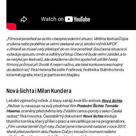
„Filmové prostředí se ocitlo v bezprecedentní situaci. Většina festivalů byla
zrušena nebo proběhla ve velmi osekané verzi, letošní ročník MFDF
v Jihlavě se musel celý překlopit do on-line prostředí. Současná situace si
vyžaduje spoustu změn a odlišný přístup. Obecně bude velmi záležet, a to
se netýká jen festivalů, zda dokážeme všichni společně udržet český
filmový průmysl při životě. A nejen naživu, ale také konkurenceschopný
do dalších let
,“ říká Helena Bezděk Fraňková, ředitelka Státního fondu
kinematografie, který je partnerem Majáku.
Nová šichta i Milan Kundera
Letošní výjimečný ročník Ji.hlavy zahájí Andršův snímek
Nová šichta
.
„Režisér tu navazuje na svůj předchozí film
Poslední Šichta Tomáše
Hisema
, oceněný před dvěma lety Zvláštní cenou poroty v sekci Česká
radost
,“ říká Hovorka. Časosběrný dokument
Nová šichta
sleduje
titulního horníka, který přišel o práci a rekvalifikuje se na programátora.
„
Film vznikal téměř čtyři roky. Začali jsme intenzivně natáčet v roce 2017,
těsně před zavřením dolu Paskov. Což je i iniciační moment našeho