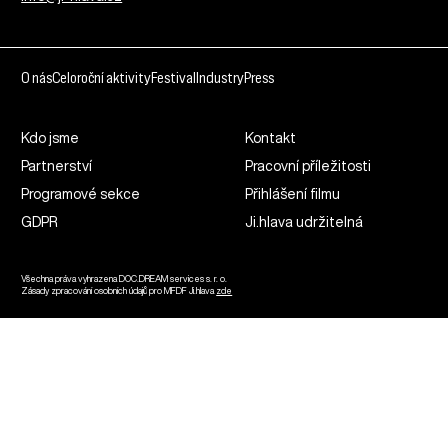
O nás
Celoroční aktivity
Festival
Industry
Press
Kdo jsme
Kontakt
Partnerství
Pracovní příležitosti
Programové sekce
Přihlášení filmu
GDPR
Ji.hlava udržitelná
Všechna práva vyhrazena DOC.DREAM services s. r. o.
Zásady zpracování osobních údajů pro MFDF Ji.hlava
zde