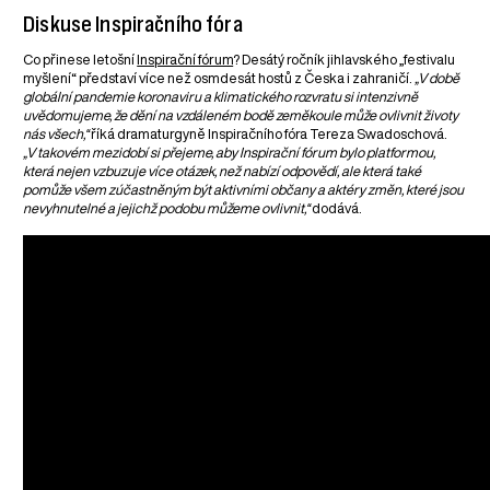
Diskuse Inspiračního fóra
Co přinese letošní
Inspirační fórum
? Desátý ročník jihlavského „festivalu
myšlení“ představí více než osmdesát hostů z Česka i zahraničí.
„V době
globální pandemie koronaviru a klimatického rozvratu si intenzivně
uvědomujeme, že dění na vzdáleném bodě zeměkoule může ovlivnit životy
nás všech,“
říká dramaturgyně Inspiračního fóra Tereza Swadoschová.
„V takovém mezidobí si přejeme, aby Inspirační fórum bylo platformou,
která nejen vzbuzuje více otázek, než nabízí odpovědí, ale která také
pomůže všem zúčastněným být aktivními občany a aktéry změn, které jsou
nevyhnutelné a jejichž podobu můžeme ovlivnit,“
dodává.