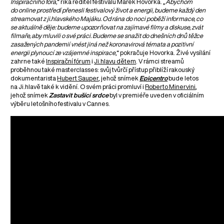
Inspiračního fóra,
“ říká ředitel festivalu Marek Hovorka. „
Abychom
do online prostředí přenesli festivalový život a energii, budeme každý den
streamovat z ji.hlavského Majáku. Od rána do noci poběží informace, co
se aktuálně děje: budeme upozorňovat na zajímavé filmy a diskuse, zvát
filmaře, aby mluvili o své práci. Budeme se snažit do dnešních dnů těžce
zasažených pandemií vnést jiná než koronavirová témata a pozitivní
energii plynoucí ze vzájemné inspirace
,“ pokračuje Hovorka. Živé vysílání
zahrne také
Inspirační fórum
i
Ji.hlavu dětem
. V rámci streamů
proběhnou také masterclasses: svůj tvůrčí přístup přiblíží rakouský
dokumentarista
Hubert Sauper
, jehož snímek
Epicentro
bude letos
na Ji.hlavě také k vidění. O svém práci promluví i
Roberto Minervini
,
jehož snímek
Zastavit bušící srdce
byl v premiéře uveden v oficiálním
výběru letošního festivalu v Cannes.