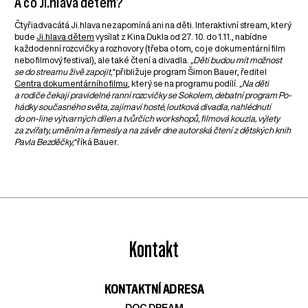
A co Ji.hlava dětem?
Čtyřiadvacátá Ji.hlava nezapomíná ani na děti. Interaktivní stream, který
bude
Ji.hlava dětem
vysílat z Kina Dukla od 27. 10. do 1.11., nabídne
každodenní rozcvičky a rozhovory (třeba o tom, co je dokumentární film
nebo filmový festival), ale také čtení a divadla.
„Děti budou mít možnost
se do streamu živě zapojit,“
přibližuje program Šimon Bauer, ředitel
Centra dokumentárního filmu
, který se na programu podílí.
„Na děti
a rodiče čekají pravidelné ranní rozcvičky se Sokolem, debatní program Po-
hádky současného světa, zajímaví hosté, loutková divadla, nahlédnutí
do on-line výtvarných dílen a tvůrčích workshopů, filmová kouzla, výlety
za zvířaty, uměním a řemesly a na závěr dne autorská čtení z dětských knih
Pavla Bezděčky,“
říká Bauer.
Kontakt
KONTAKTNÍ ADRESA