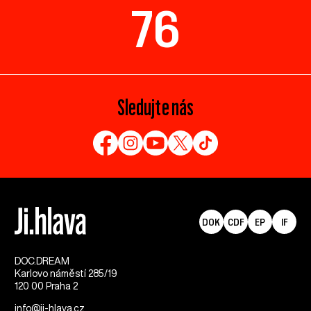
76
Sledujte nás
DOK
CDF
EP
IF
DOC.DREAM​
Karlovo náměstí 285/19
120 00 Praha 2
info@ji-hlava.cz