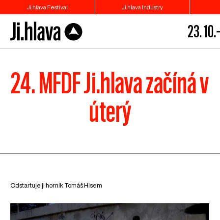
Ji.hlava Festival
Ji.hlava Industry
23. 10.–
24. MFDF Ji.hlava začíná v
úterý
Odstartuje ji horník Tomáš Hisem