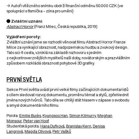
→ Autoři vítězného snímku obdrží finanční odměnu 50.000 CZK (ve
spolupráci s 8smička – zóna pro umění)
● Zvláštní uznání:
Abstract Horror
(Franz Milec, Česká republika, 2019)
Vyjádření poroty:
Zvláštní uznání jsme se rozhodli věnovat filmu Abstract Horror Franze
Milce za vynikající obraznost, nadpozemskou hudbu a zvukový design.
Tato sci-fi cesta, vzniklá na základě rozhovoru s jedním
z nejkontroverznějších myslitelů naší doby, novátorským a prazvláštním
způsobem rozkládá obraznost pohybové 3D grafiky.
PRVNÍ SVĚTLA
Sekce První světla uvádí první velké filmy začínajících dokumentaristů
s cílem sledovat rozvoj dokumentu, proměnu témat a stylů, zpřehlednit
jména nových tvůrců. Tato díla se chtějí stát hlasem v zápase o svobodu
a smysl dokumentárního filmu.
Porota:
Emilie Bujès
,
Kyungsoo Han
,
Simon Kilmurry
,
Meghan
Monsour
,
Peter van Hoof
Studentská porota:
Hana Dufková
,
Branislav Kern
,
Denisa
Langrová
,
Magda Olivová
,
Petr Vašků