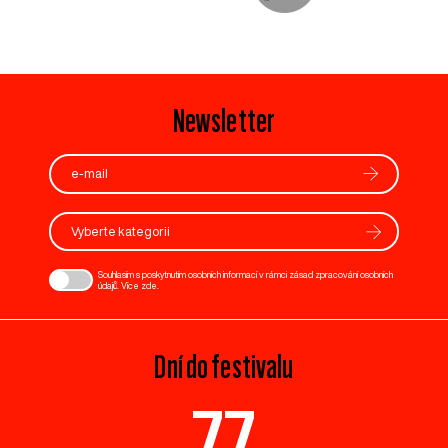
Newsletter
Vyberte kategorii
Souhlasím s poskytnutím osobních informací v rámci zásad zpracování osobních
údajů. Více
zde
.
Dní do festivalu
77