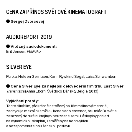
CENA ZA PŘÍNOS SVĚTOVÉ KINEMATOGRAFII
● Sergej Dvorcevoj
AUDIOREPORT 2019
● Vítězný audiodokument:
Brit Jensen:
Peklíčko
SILVER EYE
Porota: Heleen Gerritsen, Karin Rywkind Segal, Luisa Schwamborn
● Cena Silver Eye za nejlepší celovečerní film trhu East Silver
:
Transnistra
(Anna Eborn, Švédsko, Dánsko, Belgie, 2019)
Vyjádření poroty:
Tento silný film, překrásně natočený na 16mm filmový materiál,
zachycuje mezní okamžik – konec adolescence, hru mládí a světla
zasazený do rurální krajiny v neuznané zemi. Láskyplný pohled
na dynamickou skupinu, zaměřený na neobvyklou
a nezapomenutelnou ženskou postavu.