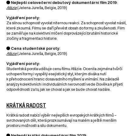
● Nejlepší celovečerní debutový dokumentární film​ 2019
:
Afázie
(Jelena Jureša, Belgie, 2019)
Vyjádření poroty:
Za silnou schopnost vyvolat niternou reakci. Za schopnost vyvolat násilí,
které zkoumá. Filmu se daří převést obsah do formy a zkušenosti. Film
se zaměřuje na kolektivní mlčení doprovázející brutální historické
zločiny a fragmentaci historie.
● Cena studentské poroty:
Afázie
(Jelena Jureša, Belgie, 2019)
Vyjádření poroty:
Studentská porota uděluje cenu filmu Afázie. Ocenila zejména tvůrčí
uchopení formy i vyspělý esejistický styl, kterým diváka nutí
k přehodnocení hranic dosavadního myšlení a vnímání. Na základě
analýzy kolektivních i individuálních nerovností vede člověka k přijetí
odpovědnosti za to, jak se choval a jak se bude chovat nadále.
KRÁTKÁ RADOST
Krátká radost nabízí výběr nejlepších evropských krátkých filmů –
svrchovaných děl, která prozkoumávají na malém a ještě menším
prostoru možnosti a sílu dokumentu.
● Nejlepší krátký dokumentární film 2019
: