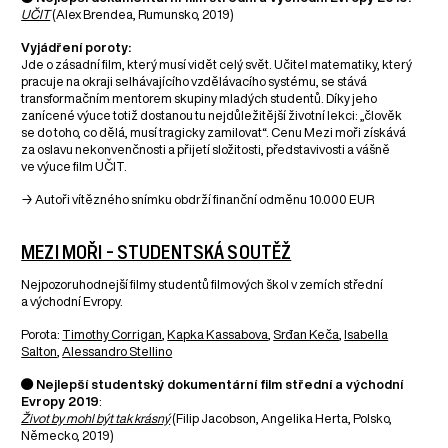
UČIT
(Alex Brendea, Rumunsko, 2019)
Vyjádření poroty:
Jde o zásadní film, který musí vidět celý svět. Učitel matematiky, který
pracuje na okraji selhávajícího vzdělávacího systému, se stává
transformačním mentorem skupiny mladých studentů. Díky jeho
zanícené výuce totiž dostanou tu nejdůležitější životní lekci: „člověk
se do toho, co dělá, musí tragicky zamilovat“. Cenu Mezi moři získává
za oslavu nekonvenčnosti a přijetí složitosti, představivosti a vášně
ve výuce film UČIT.
→ Autoři vítězného snímku obdrží finanční odměnu 10.000 EUR
MEZI MOŘI – STUDENTSKÁ SOUTĚŽ
Nejpozoruhodnejší filmy studentů filmových škol v zemích střední
a východní Evropy.
Porota:
Timothy Corrigan
,
Kapka Kassabova
,
Srđan Keča
,
Isabella
Salton
,
Alessandro Stellino
● Nejlepší studentský dokumentární film střední a východní
Evropy 2019
:
Život by mohl být tak krásný
(Filip Jacobson, Angelika Herta, Polsko,
Německo, 2019)