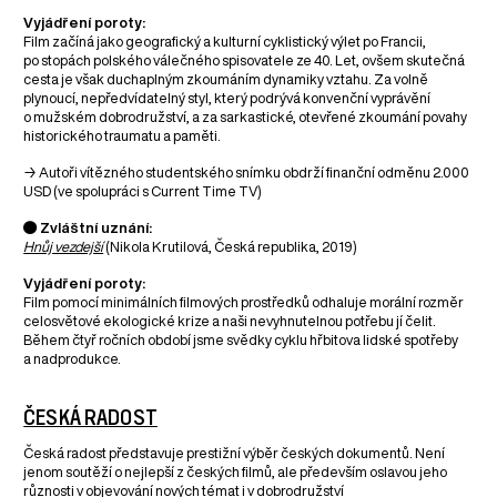
Vyjádření poroty:
Film začíná jako geografický a kulturní cyklistický výlet po Francii,
po stopách polského válečného spisovatele ze 40. Let, ovšem skutečná
cesta je však duchaplným zkoumáním dynamiky vztahu. Za volně
plynoucí, nepředvídatelný styl, který podrývá konvenční vyprávění
o mužském dobrodružství, a za sarkastické, otevřené zkoumání povahy
historického traumatu a paměti.
→ Autoři vítězného studentského snímku obdrží finanční odměnu 2.000
USD (ve spolupráci s Current Time TV)
● Zvláštní uznání:
Hnůj vezdejší
(Nikola Krutilová, Česká republika, 2019)
Vyjádření poroty:
Film pomocí minimálních filmových prostředků odhaluje morální rozměr
celosvětové ekologické krize a naši nevyhnutelnou potřebu jí čelit.
Během čtyř ročních období jsme svědky cyklu hřbitova lidské spotřeby
a nadprodukce.
ČESKÁ RADOST
Česká radost představuje prestižní výběr českých dokumentů. Není
jenom soutěží o nejlepší z českých filmů, ale především oslavou jeho
různosti v objevování nových témat i v dobrodružství