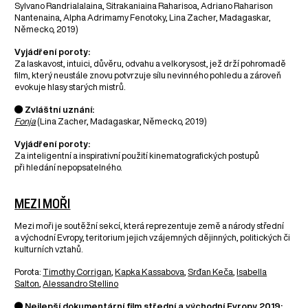
Sylvano Randrialalaina, Sitrakaniaina Raharisoa, Adriano Raharison
Nantenaina, Alpha Adrimamy Fenotoky, Lina Zacher, Madagaskar,
Německo, 2019)
Vyjádření poroty:
Za laskavost, intuici, důvěru, odvahu a velkorysost, jež drží pohromadě
film, který neustále znovu potvrzuje sílu nevinného pohledu a zároveň
evokuje hlasy starých mistrů.
● Zvláštní uznání:
Fonja
(Lina Zacher, Madagaskar, Německo, 2019)
Vyjádření poroty:
Za inteligentní a inspirativní použití kinematografických postupů
při hledání nepopsatelného.
MEZI MOŘI
Mezi moři je soutěžní sekcí, která reprezentuje země a národy střední
a východní Evropy, teritorium jejich vzájemných dějinných, politických či
kulturních vztahů.
Porota:
Timothy Corrigan
,
Kapka Kassabova
,
Srđan Keča
,
Isabella
Salton
,
Alessandro Stellino
● Nejlepší dokumentární film střední a východní Evropy 2019: