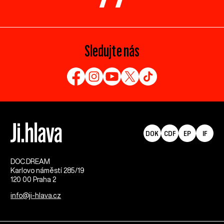
Sledujte nás
DOK
CDF
EP
IF
DOC.DREAM​
Karlovo náměstí 285/19
120 00 Praha 2
info@ji-hlava.cz