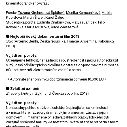
kinematografického výrazu.
Porota:
Zuzana Kirchnerová Špidlová
,
Monika Kompaníková
,
Adéla
Kubištová
,
Martin Šrajer
,
Karel Žalud
Studentská porota:
Ludmila Cimburková
,
Matyáš Janíček
,
Filip
Konvalinka
,
Marie Musilova
,
Alice Waisserová
● Nejlepší český dokumentární film 2019
:
Sólo
(Artemio Benki, Česká republika, Francie, Argentina, Rakousko,
2019)
Vyjádření poroty:
Oceňujeme lehkost, nenásilnost a soustředěnost s jakou autor zobrazil
silný lidský příběh trpícího člověka a dostal se do jeho maximální možné
blízkosti bez rušivých formálních efektů a patosu.
→ Autoři vítězného snímku obdrží finanční odměnu 10.000 EUR
● Zvláštní uznání:
Ztracený břeh
(Jiří Zykmund, Česká republika, 2019)
Vyjádření poroty:
Nenápadný pohled do života outsiderů upínajících se k minulosti
a k místu, které navzdory dramatickým proměnám zůstává jejich
domovem. Film umírněně ohledává základní otázky lidského bytí
v krajině obrácené naruby. Je metaforou světa, který se rozpadá a my mu
přestáváme rozumět.