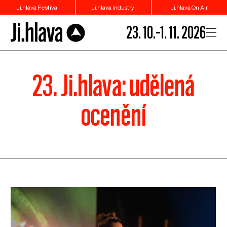
Ji.hlava Festival
Ji.hlava Industry
Ji.hlava On Air
23. 10.–1. 11. 2026
23. Ji.hlava: udělená
ocenění