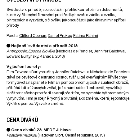
Svědectví o přírodě jsou soutěžní přehlídkou letošních dokumentů,
které vytříbenými filmovými prostředky hovoří o zániku a vzniku,
o hrozbách a výzvách, o člověku jako součásti i jako úhlavním nepříteli
přírody.
Porota:
Clifford Coonan
,
Daniel Prokop
,
Fatima Rahimi
● Nejlepší svědectví o přírodě 2018
:
Antropocén: Epocha člověka
(Nicholas de Pencier, Jennifer Baichwal,
Edward Burtynsky, Kanada, 2018)
Vyjádření poroty:
Film Edwarda Burtynského, Jennifer Baichwal a Nicholase de Penciera
dává celosvětové destrukci lidskou tvář. Lidé ovlivňují téměř všechny
formy života na planetě. Filmaři pomocí ohromujících vizuálních obrazů,
příběhů lidí a úžasných zvířat, jež s námi sdílejí tento svět, vysvětlují
složitost našeho prostředí a varují před tím, co by mohlo být hromadným
vyhynutím. Film je stejně rychlý a brutální jako změna, která jej pohlcuje.
Výkřik o pomoc. Výzva ke změně.
CENA DIVÁKŮ
● Cena diváků 23. MFDF Ji.hlava
:
Postiženi muzikou
(Radovan Síbrt, Česká republika, 2019)