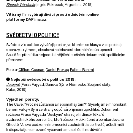
Shendy Wu: deník
(Ingrid Pokropek, Argentina, 2019)
Vítězný film vybírají diváci prostřednictvím online
platformy DAFilms.cz.
SVĚDECTVÍ O POLITICE
Svědectví o politice vytvářejí prostor, ve kterém se hlasy a vize prolínají
s obrazy a rytmem, obsahová naléhavost s formální neústupností.
Soutěžní přehlídka nejpodstatnějších letošních dokumentů s politickým
přesahem.
Porota:
Clifford Coonan
,
Daniel Prokop
,
Fatima Rahimi
● Nejlepší svědectví o politice 2019:
Jeskyně
(Feras Fayyad, Dánsko, Sýrie, Německo, Spojené státy,
Katar, 2019)
Vyjádření poroty:
The Cave: "Proč nezůstanou a nepomáhají tam?" Slyšeli jsme mnohokrát
během války v Sýrii ze strany odpůrců přijímání uprchlíků. Dokument
režisera Firase Fayyada "Jeskyně" ukazuje hrdinství lékařů
a zdravotnického personálu, kteří působili v obklíčené a bombardované
Ghoutě. Ve své podzemní nemocnici zachránili tisíce životů, ačkoli měli
k dispozici jen omezené vybavení a museli čelit nedůvěře