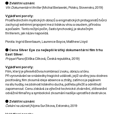
● Zvláštní uznání:
Vítr. Dokumentární thriller
(Michal Bielawski, Polsko, Slovensko, 2019)
Vyjádření poroty:
Prostřednictvím mystických obrazů a enigmatických protagonistů tvůrci
zachycují extrémní propojení mezi lidskou vírou a osudem, přírodou
a počasím. Tento režijní počin, často lynchovský, je skutečným
thrillerem, jak název napovídá.
Porota: Ingrid Beerbaum, Laurence Boyce, Matthew Lloyd
● Cena Silver Eye za nejlepší krátký dokumentární film trhu
East Silver
:
Pripyat Piano
(Eliška Cílková, Česká republika, 2019)
Vyjádření poroty:
Film, který je přesvědčivou kombinací zvuku, obrazu a tónu.
Při vyrovnávání se s následky tragické události, jejíž ozvěny jsou dodnes
pociťovány, film zkoumá ideje absence a ztráty, zatímco je pajánem
na sílu hudby, nezdolnost lidského ducha, potřebu přežít a odmítnutí
zapomenout. Cenu získává za výtečné technické ztvárnění, ztělesnění
odvážné filmařiny a symbolické zkoumání naděje uprostřed destrukce.
● Zvláštní uznání:
Čekání na zázrak
(Aljona Suržikova, Estonsko, 2019