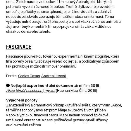
cenu. Z nich nás nejvíce oslovil 11 minutový Aparatgeist, který má
potenciál vyvolat různorodé reakce. Trefně stylizované provedení
umocňuje příběhy ze smartphonů, jejichž individualita a zdánlivá
nesouvislost skvěle zobrazuje téma šíření obsahu informací. Téma
vyžaduje nutné zaujetí určitého postoje, o což však režisérce ani nešlo.
Její uvolněný komentář k filmu po projekci si nás získal viditelnou
ukázkou čerstvého talentu.
FASCINACE
Fascinace jsou velkou továrnou experimentální kinematografie, která
film opřený o realitu zbavuje všeho, co jej tíží, a podstatným způsobem
tak prohlubuje možnosti filmového vnímání.
Porota:
Carlos Casas
,
Andrea Lissoni
● Nejlepší experimentální dokumentární film 2019
:
Akce, téměř neschopný myslet
(Haonan Mao, Čína, 2018)
Vyjádření poroty:
Za vizionářský a dramatický přístup k utváření světa, kterým film „Akce,
téměř neschopný myslet“ proměňuje skutečný životní příběh
v apokalyptickou filmovou cestu. Mao Haonan pomocí špičkové
umělecké obraznosti a herní počítačové grafiky vytváří úžasný
audiovizuální zážitek.