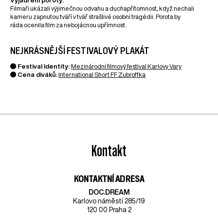
Vyjádření poroty:
Filmaři ukázali výjimečnou odvahu a duchapřítomnost, když nechali
kameru zapnutou tváří v tvář strašlivé osobní tragédii. Porota by
ráda ocenila film za nebojácnou upřímnost.
NEJKRÁSNĚJŠÍ FESTIVALOVÝ PLAKÁT
● Festival Identity:
Mezinárodní filmový festival Karlovy Vary
● Cena diváků:
International Short FF Zubroffka
Kontakt
KONTAKTNÍ ADRESA
DOC.DREAM​
Karlovo náměstí 285/19
120 00 Praha 2