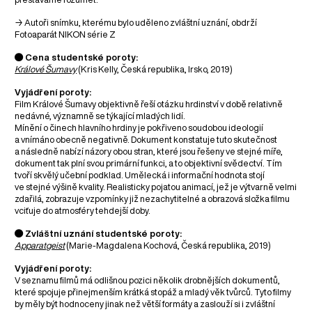
→ Autoři snímku, kterému bylo uděleno zvláštní uznání, obdrží
Fotoaparát NIKON série Z
● Cena studentské poroty:
Králové Šumavy
(Kris Kelly, Česká republika, Irsko, 2019)
Vyjádření poroty:
Film Králové Šumavy objektivně řeší otázku hrdinství v době relativně
nedávné, významně se týkající mladých lidí.
Mínění o činech hlavního hrdiny je pokřiveno soudobou ideologií
a vnímáno obecně negativně. Dokument konstatuje tuto skutečnost
a následně nabízí názory obou stran, které jsou řešeny ve stejné míře,
dokument tak plní svou primární funkci, a to objektivní svědectví. Tím
tvoří skvělý učební podklad. Umělecká i informační hodnota stojí
ve stejné výšině kvality. Realisticky pojatou animací, jež je výtvarně velmi
zdařilá, zobrazuje vzpomínky již nezachytitelné a obrazová složka filmu
vciťuje do atmosféry tehdejší doby.
● Zvláštní uznání studentské poroty:
Apparatgeist
(Marie-Magdalena Kochová, Česká republika, 2019)
Vyjádření poroty:
V seznamu filmů má odlišnou pozici několik drobnějších dokumentů,
které spojuje přinejmenším krátká stopáž a mladý věk tvůrců. Tyto filmy
by měly být hodnoceny jinak než větší formáty a zaslouží si i zvláštní