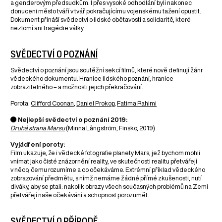
a genderovým předsudkům. I přes vysoké odhodlání byli nakonec
donuceni město tváří v tvář pokračujícímu vojenskému tažení opustit.
Dokument přináší svědectví o lidské obětavosti a solidaritě, které
nezlomí ani tragédie války.
SVĚDECTVÍ O POZNÁNÍ
Svědectví o poznání jsou soutěžní sekcí filmů, které nově definují žánr
vědeckého dokumentu. Hranice lidského poznání, hranice
zobrazitelného – a možnosti jejich překračování.
Porota:
Clifford Coonan
,
Daniel Prokop
,
Fatima Rahimi
● Nejlepší svědectví o poznání 2019:
Druhá strana Marsu
(Minna Långström, Finsko, 2019)
Vyjádření poroty:
Film ukazuje, že i vědecké fotografie planety Mars, jež bychom mohli
vnímat jako čisté znázornění reality, ve skutečnosti realitu přetvářejí
v něco, čemu rozumíme a co očekáváme. Extrémní příklad vědeckého
zobrazování předmětu, s nímž nemáme žádné přímé zkušenosti, nutí
diváky, aby se ptali: nakolik obrazy všech současných problémů na Zemi
přetvářejí naše očekávání a schopnost porozumět.
SVĚDECTVÍ O PŘÍRODĚ