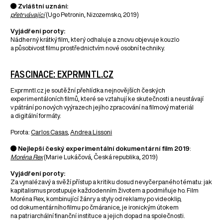
● Zvláštní uznání:
přetrvávající
(Ugo Petronin, Nizozemsko, 2019)
Vyjádření poroty:
Nádherný krátký film, který odhaluje a znovu objevuje kouzlo
a působivost filmu prostřednictvím nové osobní techniky.
FASCINACE: EXPRMNTL.CZ
Exprmntl.cz je soutěžní přehlídka nejnovějších českých
experimentáloních filmů, které se vztahují ke skutečnosti a neustávají
v pátrání po nových vyýrazech jejího zpracování na filmový materiál
a digitální formáty.
Porota:
Carlos Casas
,
Andrea Lissoni
● Nejlepší český experimentální dokumentární film 2019
:
Moréna Rex
(Marie Lukáčová, Česká republika, 2019)
Vyjádření poroty:
Za vynalézavý a svěží přístup a kritiku dosud nevyčerpaného tématu: jak
kapitalismus prostupuje každodenním životem a podmiňuje ho. Film
Moréna Rex, kombinující žánry a styly od reklamy po videoklip,
od dokumentárního filmu po čmáranice, je ironickým útokem
na patriarchální finanční instituce a jejich dopad na společnosti.