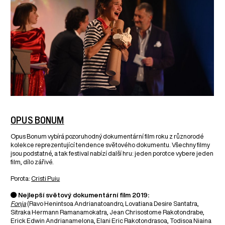
OPUS BONUM
Opus Bonum vybírá pozoruhodný dokumentární film roku z různorodé
kolekce reprezentující tendence světového dokumentu. Všechny filmy
jsou podstatné, a tak festival nabízí další hru: jeden porotce vybere jeden
film, dílo zářivé.
Porota:
Cristi Puiu
● Nejlepší světový dokumentární film 2019:
Fonja
(Ravo Henintsoa Andrianatoandro, Lovatiana Desire Santatra,
Sitraka Hermann Ramanamokatra, Jean Chrisostome Rakotondrabe,
Erick Edwin Andrianamelona, Elani Eric Rakotondrasoa, Todisoa Niaina