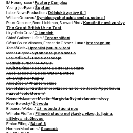
IM Heung-soon /
Factory Complex
Young-joo Byun /
Šeptání
Labor News Production /
Dělnické zprávy č. 1
William Greaves /
Symbiopsychotaxiplasmóza, scéna 1
Peter Gessner, Rene Lichtman, Stewart Bird /
Konečně nové zprávy
The Great British Urine Test
Liryc Dela Cruz /
O koncích
Chloé Galibert-Laîné /
Forenzničení
César Souto Vilanova, Fernando Gómez-Luna /
Interregnum
Tomáš Rafa /
Uprchlíci jsou tu vítaní
Ioana Grigore /
Vytáhněte je na světlo
Lea Petříková /
Podle čaroděje
Vladimír Turner /
14,4V17.11.
Kryštof Brůha /
Resonare De INTER Solaris
Anežka Horová /
Edible Water Bottles
Jitka Cejkova /
Kapky
Aleš Zůbek /
Phantom skies
Daniel Burda /
Krátká improvizace na to, co Jacob Appelbaum
nazval “selektorem”
Reiner Holzemer /
Martin Margiela: Svými vlastními slovy
Pavel Borecký /
Žít vodu
Eléonore Weber /
Už nebude žádná noc
Wilhelm Pfeffer /
Filmové studie netýkavky, vikve, tulipánu,
citlivky a stužkovce
Emlen Etting /
Báseň 8
Norman MacLaren /
Sousedé