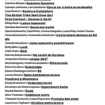
Camille Billops /
Suzanne Suzanne
Carolyn Johnson, Larry Bullard /
Sen je to, z čeho se probudíte
Lisa Rovner /
Sestry s tranzistory
The British Tribe Next Door Ep.1
First Contact - Season 2, Ep.01
Philip Rizk /
Lekce mapování
Qutaiba Barhamji /
Gevarova země
David Schwartz, Vlad Petri, Teona Galgotiu, Laura Pop, Andra Tarara,
Alina Manolache, Alexandru Solomon /
Cesta kolem domova za 60
dní
Tomáš Hlaváček /
Jsme epicentry zemětřesení
Betty Blitz /
Lesk
Ostin Fam /
Bình
Patrick Bokanowski /
Na cestě do Syrakus
Ampudia Violena /
utopie 360°
Silvia Biagioni, Andrea Laudante /
Bitevní pole
Eline Kersten /
Solastalgie
Daniel Santiago Cortés /
84
Lucia Chicos /
Naše každodenní práce
Pozdravy z Myanmaru
Emily Drummer /
Vzdorující terén
Eleonore de Montesquiou /
Experiment Katja
Maddi Barber /
Rudá
Shin Thandar /
Oddělené světy
Thibault Verneret, Assia Piqueras /
Protože lidé zmizí
Laurence Topham /
Strážce mého bratra