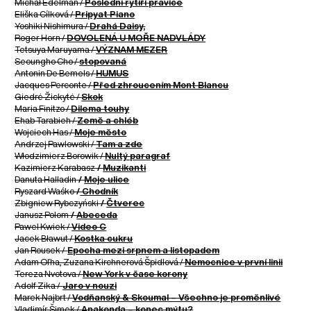
Michał Edelman /
Poslední rytíři pravice
Eliška Cílková /
Pripyat Piano
Yoshiki Nishimura /
Drahá Daisy,
Roger Horn /
DOVOLENÁ U MOŘE NADVLÁDY
Tetsuya Maruyama /
VÝZNAM MEZER
Seoungho Cho /
stopovaná
Antonin De Bemels /
HUMUS
Jacques Perconte /
Před zhroucením Mont Blancu
Giedrė Žickytė /
Skok
Maria Finitzo /
Dilema touhy
Ehab Tarabieh /
Země a chléb
Wojciech Has /
Moje město
Andrzej Pawlowski /
Tam a zde
Włodzimierz Borowik /
Nultý paragraf
Kazimierz Karabasz
/
Muzikanti
Danuta Halladin
/
Moje ulice
Ryszard Waśko
/
Chodník
Zbigniew Rybczyński
/
Čtverec
Janusz Polom
/
Abeceda
Pawel Kwiek /
Video C
Jacek Bławut /
Kostka cukru
Jan Rousek /
Epocha mezi srpnem a listopadem
Adam Oľha, Zuzana Kirchnerová Špidlová /
Nemocnice v první linii
Tereza Nvotova /
New York v čase korony
Adolf Zika /
Jaro v nouzi
Marek Najbrt /
Vodňanský & Skoumal – Všechno je proměnlivé
Vladimír Šimek /
Anakonda – konec mýtu?