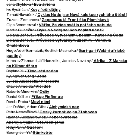
Jana Chytilová /
Eva Jiřičná
Ivo Bystřičan /
Kovy řeší dějiny
Tomáš Hlaváček /
Cyklus Nedej se: Nová kolekce rychlého štěstí
Zuzana Zemanová /
Zapomenutá Františka Plamínková
Olga Sommerová /
Věřím, že více světla potřeba nebude
Martin Slunečko /
Cyklus Nedej se: Kdo zaplatí účet?
Bibiana Beňová /
Průvodce výtvarným územím - Kateřina Šedá
Bibiana Beňová /
Průvodce výtvarným územím - Vendula
Chalánková
Hugo Adolf Bernatzik, Bedřich Machulka /
Gari-gari (Volání africké
pustiny)
Miroslav Zikmund, Jiří Hanzelka, Jaroslav Novotný /
Afrika I. Z Maroka
na Kilimandžáro
Daphne Xu /
Tisíciletá scéna
Kyungwon Song /
Jesa
Julieta Juncadella /
Proroctví
Otávio Almeida /
Vlčí děti
Roberto Minervini /
Odliv
Daniel Kötter /
Příkop Finfinnee
Dorota Proba /
Mezi námi
Jan Daňhel, Adam Oľha /
Alchymická pec
Petra Nesvačilová /
Český žurnál: Vojna Ztohoven
Ra'anan Alexandrowicz /
Pozorovatelna
Andrey Gryazev /
Stavební jáma
Rithy Panh /
Ozáření
Seung-Jun Yi /
Stín květu