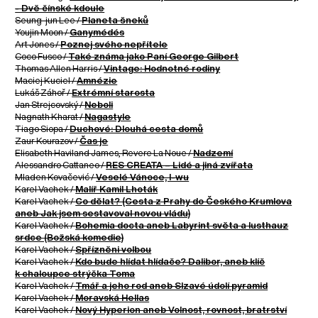
- Dvě čínské kdoule
Seung-jun Lee /
Planeta šneků
Youjin Moon /
Ganymédés
Art Jones /
Poznej svého nepřítele
Coco Fusco /
Také známa jako Paní George Gilbert
Thomas Allen Harris /
Vintage: Hodnotné rodiny
Maciej Kuciel /
Amnézie
Lukáš Záhoř /
Extrémní starosta
Jan Strejcovský /
Neboli
Nagnath Kharat /
Nagastyle
Tiago Siopa /
Duchové: Dlouhá cesta domů
Zaur Kourazov /
Čas je
Elisabeth Haviland James, Revere La Noue /
Nadzemí
Alessandro Cattaneo /
RES CREATA – Lidé a jiná zvířata
Mladen Kovačević /
Veselé Vánoce, I-wu
Karel Vachek /
Malíř Kamil Lhoták
Karel Vachek /
Co dělat? (Cesta z Prahy do Českého Krumlova
aneb Jak jsem sestavoval novou vládu)
Karel Vachek /
Bohemia docta aneb Labyrint světa a lusthauz
srdce (Božská komedie)
Karel Vachek /
Spřízněni volbou
Karel Vachek /
Kdo bude hlídat hlídače? Dalibor, aneb klíč
k chaloupce strýčka Toma
Karel Vachek /
Tmář a jeho rod aneb Slzavé údolí pyramid
Karel Vachek /
Moravská Hellas
Karel Vachek /
Nový Hyperion aneb Volnost, rovnost, bratrství