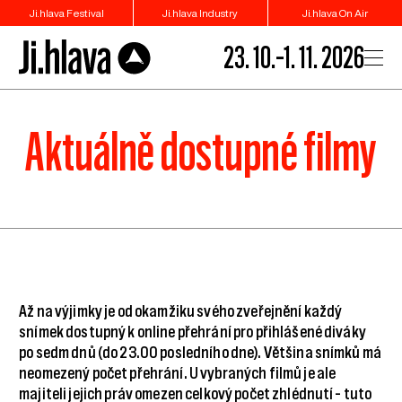
Ji.hlava Festival
Ji.hlava Industry
Ji.hlava On Air
23. 10.–1. 11. 2026
Aktuálně dostupné filmy
Až na výjimky je od okamžiku svého zveřejnění každý
snímek dostupný k online přehrání pro přihlášené diváky
po sedm dnů (do 23.00 posledního dne). Většina snímků má
neomezený počet přehrání. U vybraných filmů je ale
majiteli jejich práv omezen celkový počet zhlédnutí – tuto