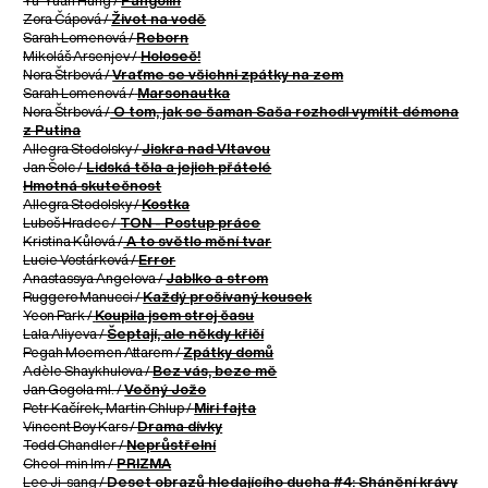
Yu-Yuan Hung /
Pangolin
Zora Čápová /
Život na vodě
Sarah Lomenová /
Reborn
Mikoláš Arsenjev /
Holoseč!
Nora Štrbová /
Vraťme se všichni zpátky na zem
Sarah Lomenová /
Marsonautka
Nora Štrbová /
O tom, jak se šaman Saša rozhodl vymítit démona
z Putina
Allegra Stodolsky /
Jiskra nad Vltavou
Jan Šolc /
Lidská těla a jejich přátelé
Hmotná skutečnost
Allegra Stodolsky /
Kostka
Luboš Hradec /
TON - Postup práce
Kristina Kůlová /
A to světlo mění tvar
Lucie Vostárková /
Error
Anastassya Angelova /
Jablko a strom
Ruggero Manucci /
Každý prošívaný kousek
Yeon Park /
Koupila jsem stroj času
Lala Aliyeva /
Šeptají, ale někdy křičí
Pegah Moemen Attarem /
Zpátky domů
Adèle Shaykhulova /
Bez vás, beze mě
Jan Gogola ml. /
Večný Jožo
Petr Kačírek, Martin Chlup /
Miri fajta
Vincent Boy Kars /
Drama dívky
Todd Chandler /
Neprůstřelní
Cheol-min Im /
PRIZMA
Lee Ji-sang /
Deset obrazů hledajícího ducha #4: Shánění krávy