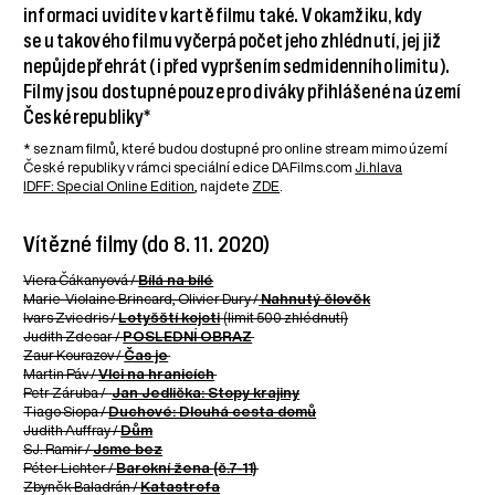
informaci uvidíte v kartě filmu také. V okamžiku, kdy
se u takového filmu vyčerpá počet jeho zhlédnutí, jej již
nepůjde přehrát (i před vypršením sedmidenního limitu).
Filmy jsou dostupné pouze pro diváky přihlášené na území
České republiky*
* seznam filmů, které budou dostupné pro online stream mimo území
České republiky v rámci speciální edice DAFilms.com
Ji.hlava
IDFF: Special Online Edition
, najdete
ZDE
.
Vítězné filmy (do 8. 11. 2020)
Viera Čákanyová /
Bílá na bílé
Marie-Violaine Brincard, Olivier Dury /
Nahnutý člověk
Ivars Zviedris /
Lotyšští kojoti
(limit 500 zhlédnutí)
Judith Zdesar /
POSLEDNÍ OBRAZ
Zaur Kourazov /
Čas je
Martin Páv /
Vlci na hranicích
Petr Záruba /
Jan Jedlička: Stopy krajiny
Tiago Siopa /
Duchové: Dlouhá cesta domů
Judith Auffray /
Dům
SJ. Ramir /
Jsme bez
Péter Lichter /
Barokní žena (č.7-11)
Zbyněk Baladrán /
Katastrofa