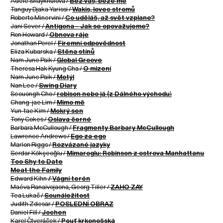
Adèle Shaykhulova /
Bez vás, beze mě
Tanguy Djaka Yarissi /
Wakis, lovec stromů
Roberto Minervini /
Co uděláš, až svět vzplane?
Jani Sever /
Antigona - Jak se opovažujeme?
Ron Howard /
Obnova ráje
Jonathan Perel /
Firemní odpovědnost
Eliza Kubarska /
Stěna stínů
Nam June Paik /
Global Groove
Theresa Hak Kyung Cha /
O mizení
Nam June Paik /
Motýl
Nan Lee /
Swing Diary
Seouongh Cho /
robison nebo já (z Dálného východu
)
Chang-jae Lim /
Mimo mě
Yun-tae Kim /
Mokrý sen
Tony Cokes /
Oslava černé
Barbara McCullough /
Fragmenty Barbary McCullough
Lawrence Andrews /
Ego za ego
Marlon Riggs /
Rozvázané jazyky
Serdar Kökçeoğlu /
Mimaroglu: Robinson z ostrova Manhattanu
Too Shy to Date
Meat the Family
Edward Kihn
/
Vágní terén
Maéva Ranaivojaona, Georg Tiller /
ZAHO ZAY
Tea Lukač /
Sounáležitost
Judith Zdesar /
POSLEDNÍ OBRAZ
Daniel Fill /
Jochen
Karel Čtveráček /
Pouť krkonošská