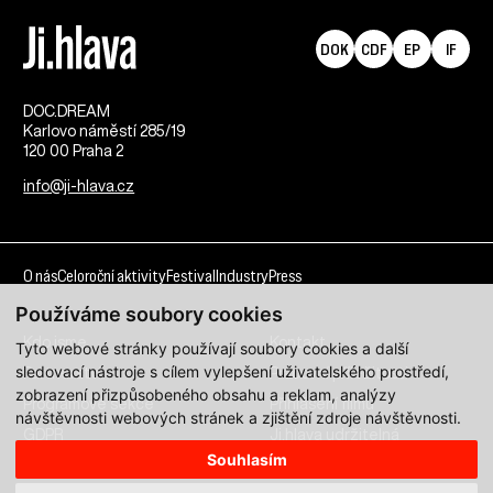
DOK
CDF
EP
IF
DOC.DREAM​
Karlovo náměstí 285/19
120 00 Praha 2
info@ji-hlava.cz
O nás
Celoroční aktivity
Festival
Industry
Press
Používáme soubory cookies
Kdo jsme
Kontakt
Tyto webové stránky používají soubory cookies a další
sledovací nástroje s cílem vylepšení uživatelského prostředí,
Partnerství
Pracovní příležitosti
zobrazení přizpůsobeného obsahu a reklam, analýzy
Programové sekce
Přihlášení filmu
návštěvnosti webových stránek a zjištění zdroje návštěvnosti.
GDPR
Ji.hlava udržitelná
Souhlasím