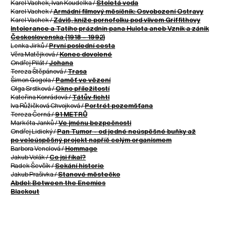
Karel Vachek, Ivan Koudelka /
Stoletá voda
Karel Vachek /
Armádní filmový měsíčník: Osvobození Ostravy
Karel Vachek /
Záviš, kníže pornofolku pod vlivem Griffithovy
Intolerance a Tatiho prázdnin pana Hulota aneb Vznik a zánik
Československa (1918 – 1992)
Lenka Jirků /
První poslední cesta
Věra Matějková /
Konec dovolené
Ondřej Pilát /
Johana
Tereza Štěpánová /
Trasa
Šimon Gogola /
Paměť ve vězení
Olga Srstková /
Okno příležitostí
Kateřina Konrádová /
Tátův fichtl
Iva Růžičková Chvojková /
Portrét pozemšťana
Tereza Černá /
91 METRŮ
Markéta Janků /
Ve jménu bezpečnosti
Ondřej Lidický /
Pan Tumor - od jedné neúspěšné buňky až
po veleúspěšný projekt napříč celým organismem
Barbora Venclová /
Hommage
Jakub Volák /
Co jsi říkal?
Radek Ševčík /
Sekání historie
Jakub Prašivka /
Stanové městečko
Abdel: Between the Enemies
Blackout