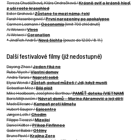
Tereza Chudáčková, Klára Ondračková /
Krásně sviť a krásně hleď,
z uší roste krasohled
Ester Grohová /
Zůstane to mezi náma, řekl
Farah Hasanbegović /
První narozeniny po apokalypse
Carmen Losmann /
Oeconomia
(limit 700 zhlédnutí)
Ai Weiwei /
Vivos
Ai Weiwei /
Coronation
* Jindřich Andrš /
Nová šichta
(pouze do 12.00 / 8. 11.)
Další festivalové filmy (již nedostupné)
Dayong Zhao /
Jeden říká ne
Ruba Atiyeh /
Vlastní domov
Andra Tarara /
Naproti sobě
Elysa Wendi /
Zůstaň, pokud můžeš / Jdi, když musíš
Sebastian Mez /
Bílá pláž
Mike Hoolboom, Joséphine Berthou /
PAMĚŤ doteku (VIETNAM)
Boris Miljkovićm /
Návrat domů – Marina Abramović a její děti
Mads Ellesøe /
Kampaň proti klimatu
Hubert Sauper /
Epicentro
Jørgen Leth /
Chodím
Filippo Ticozzi /
Mizející
Daniel Kötter /
Příkop Finfinnee
Gabriel Babsi /
Otčiny
Bruno Pavić /
Krajina Zero