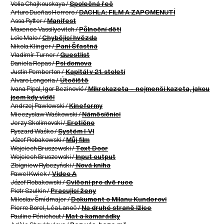
Volia Chajkouskaya /
Společná řeč
Arturo Dueñas Herrero /
DACHLA: FILM A ZAPOMENUTÍ
Assa Rytter /
Manifest
Maxence Vassilyevitch /
Půlnoční děti
Loïc Malo /
Chybějící hvězda
Nikola Klinger /
Paní Šťastná
Vladimír Turner /
Guestlist
Daniela Repas /
Psi domova
Justin Pemberton /
Kapitál v 21. století
Alvaro Longoria /
Útočiště
Ivana Pipal, Igor Bezinović /
Mikrokazeta – nejmenší kazeta, jakou
jsem kdy viděl
Andrzej Pawlowski /
Kineformy
Mieczyslaw Waśkowski /
Náměsíčníci
Jerzy Skolimovski /
Erotično
Ryszard Waśko /
Systém I-VI
Józef Robakowski /
Můj film
Wojciech Bruszewski /
Text Door
Wojciech Bruszewski /
Input output
Zbigniew Rybczyński /
Nová kniha
Pawel Kwiek /
Video A
Józef Robakowski /
Cvičení pro dvě ruce
Piotr Szulkin /
Pracující ženy
Miloslav Šmídmajer /
Dokument o Milanu Kunderovi
Pierre Borel, Léa Lanoë /
Na druhé straně lžíce
Pauline Pénichout /
Mat a kamarádky