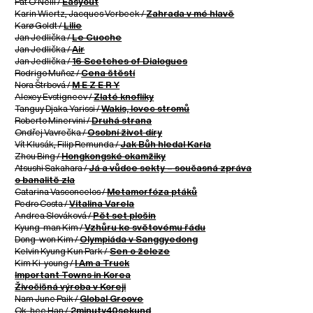
Pat O’Neill /
Easyout
Karin Wiertz, Jacques Verbeek /
Zahrada v mé hlavě
Karø Goldt /
Lilie
Jan Jedlička /
Le Cuoche
Jan Jedlička /
Air
Jan Jedlička /
16 Scetches of Dialogues
Rodrigo Muñoz /
Cena štěstí
Nora Štrbová /
M E Z E R Y
Alexey Evstigneev /
Zlaté knoflíky
Tanguy Djaka Yarissi /
Wakis, lovec stromů
Roberto Minervini /
Druhá strana
Ondřej Vavrečka /
Osobní život díry
Vít Klusák, Filip Remunda /
Jak Bůh hledal Karla
Zhou Bing /
Hongkongské okamžiky
Atsushi Sakahara /
Já a vůdce sekty – současná zpráva
o banalitě zla
Catarina Vasconcelos /
Metamorfóza ptáků
Pedro Costa /
Vitalina Varela
Andrea Slováková /
Pět set plošin
Kyung-man Kim /
Vzhůru ke světovému řádu
Dong-won Kim /
Olympiáda v Sanggyedong
Kelvin Kyung Kun Park /
Sen o železe
Kim Ki-young /
I Am a Truck
Important Towns in Korea
Živočišná výroba v Koreji
Nam June Paik /
Global Groove
Ok-hee Han /
2minuty40sekund