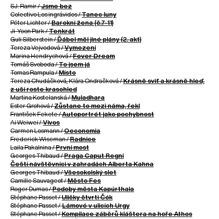
SJ. Ramir /
Jsme bez
Colectivo Los ingrávidos /
Tanec luny
Péter Lichter /
Barokní žena (č.7-11)
Ji-Yoon Park /
Tenkrát
Guli Silberstein /
Ďábel měl jiné plány (2. akt)
Tereza Vejvodová /
Vymezení
Marina Hendrychová /
Fever Dream
Tomáš Svoboda /
To jsem já
Tomas Rampula /
Místo
Tereza Chudáčková, Klára Ondračková /
Krásně sviť a krásně hleď,
z uší roste krasohled
Martina Kostelanská /
Muladhara
Ester Grohová /
Zůstane to mezi náma, řekl
František Fekete /
Autoportrét jako pochybnost
Ai Weiwei /
Vivos
Carmen Losmann /
Oeconomia
Frederick Wiseman /
Radnice
Laila Pakalnina /
První most
Georges Thibaud /
Praga Caput Regni
Čeští návštěvníci v zahradách Alberta Kahna
Georges Thibaud /
Všesokolský slet
Camille Sauvageot /
Město Fes
Roger Dumas /
Podoby města Kapúrthala
Stéphane Passet /
Uličky čtvrti Čók
Stéphane Passet /
Lámové v ulicích Urgy
Stéphane Passet /
Kompilace záběrů kláštera na hoře Athos