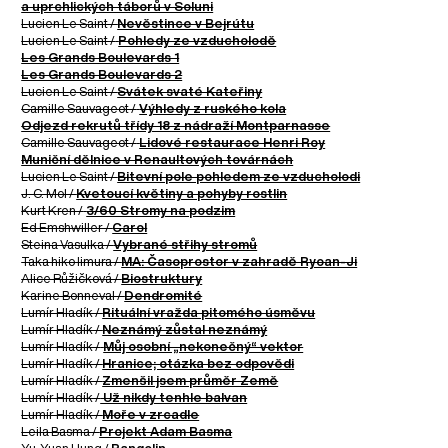
a uprchlických táborů v Soluni
Lucien Le Saint /
Nevěstince v Bejrútu
Lucien Le Saint /
Pohledy ze vzducholodě
Les Grands Boulevards 1
Les Grands Boulevards 2
Lucien Le Saint /
Svátek svaté Kateřiny
Camille Sauvageot /
Výhledy z ruského kola
Odjezd rekrutů třídy 18 z nádraží Montparnasse
Camille Sauvageot /
Lidové restaurace Henri Roy
Muniční dělnice v Renaultových továrnách
Lucien Le Saint /
Bitevní pole pohledem ze vzducholodi
J. C. Mol /
Kvetoucí květiny a pohyby rostlin
Kurt Kren /
3/60 Stromy na podzim
Ed Emshwiller /
Carol
Steina Vasulka /
Vybrané střihy stromů
Taka hiko Iimura /
MA: Časoprostor v zahradě Ryoan-Ji
Alice Růžičková /
Biostruktury
Karine Bonneval /
Dendromité
Lumír Hladík /
Rituální vražda pitomého úsměvu
Lumír Hladík /
Neznámý zůstal neznámý
Lumír Hladík /
Můj osobní „nekonečný“ vektor
Lumír Hladík /
Hranice; otázka bez odpovědi
Lumír Hladík /
Zmenšil jsem průměr Země
Lumír Hladík /
Už nikdy tenhle balvan
Lumír Hladík /
Moře v zrcadle
Leila Basma /
Projekt Adam Basma